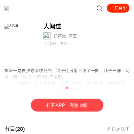
打开APP
人间道
长声天_声艺
1538
8
陈寒一是自挂东南枝死的。绳子往房梁上绕了一圈，脖子一伸，两
眼一翻，“呃”的一声就到了地府。
地府的门口排着长长的一条队，陈寒一踮起脚尖，像长颈鹿一
样，将脖子探了又探，可直看得脖子都要掉了，也愣是没有找到那
个想见的人。
陈寒一的前面，是个白发苍苍的老妇，枯木一般的身子抖个不
打
开
A
P
P，完整收听
停。陈寒一理了理自己的衣襟，轻轻凑近老妇的耳朵：“老人家，可
否同我调换一下位置。”
老妇回头，左眼框空空的，成了一个黑窟窿，右眼眶里，吊着
一颗眼珠子。那颗眼珠子跳了起来，老妇把它按了进去，充满戒备
节目(28)
切换顺序
地把这个书生模样的人从上至下打量了一遍，一句话也没有说，默