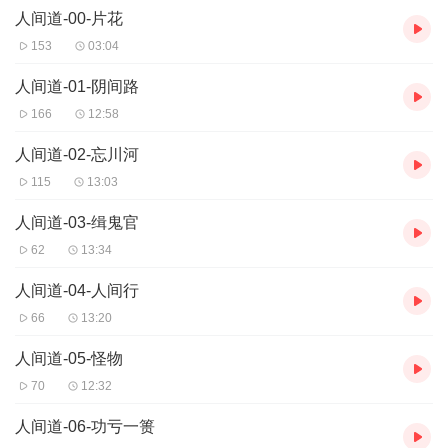
人间道-00-片花
默地又把脑袋给转了回去。
陈寒一心里急得慌，可他没办法，只得慢慢等着。
153
03:04
人间道-01-阴间路
166
12:58
人间道-02-忘川河
115
13:03
人间道-03-缉鬼官
62
13:34
人间道-04-人间行
66
13:20
人间道-05-怪物
70
12:32
人间道-06-功亏一篑