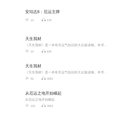
安珀志6：厄运主牌
14
579
天生我材
《天生我材》是一本有关运气知识的大众版读物。本书说了一些好运气、坏运气事件。作者认为，人的运气受先天、后天两方面操弄。先天条件出生时即铭印定型，后天自然地理、人文环境等因素与它契合度高，个人努力成本就低，获得回报就多。反之不然。 书中剖析...
10
626
天生我材
《天生我材》是一本有关运气知识的大众版读物。本书说了一些好运气、坏运气事件。作者认为，人的运气受先天、后天两方面操弄。先天条件出生时即铭印定型，后天自然地理、人文环境等因素与它契合度高，个人努力成本就低，获得回报就多。反之不然。 书中剖析...
50
3063
从厄运之地开始崛起
从厄运之地开始崛起
120
3953