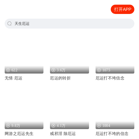
打开APP
天生厄运
622
3.6万
1075
无情·厄运
厄运的转折
厄运打不垮信念
9.8万
4.1万
1004
网游之厄运先生
戒邪淫 除厄运
厄运打不垮的信念