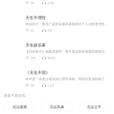
20
2.7万
天生不理性
内容简介：集思广益的头脑风暴真的比个人决策更理性吗？金钱奖励真的能激励员工表现得越来越好吗？医生、法官在专业工作中真的足够理性吗？金融危机是如何在理性与不理性行为链条中形成的？理性如此重要，为何人类还没有演化得足够理性？我们真的有必要事...
21
719
天生娱乐家
【内容简介】他跑龙套时，每天靠忽悠影视城里剧组过日子，被各大导演恨的咬牙切齿。他第一个主演的作品，是靠假扮算命先生骗来的。后来，他又跑去参加《食神争霸赛》，还和评委骂了起来。他精通各项国术，是世界格斗大赛总冠军，也是功夫片之王。他的辉煌...
342
55.2万
《天生不同》
本书是一本老少咸宜的心理学读物，帮助你更深刻地了解自己，以及自己日常的种种行为反应；不仅如此，通过阅读本书相信你会对身边的人有进一步的理解和认同。你会意识到，人与人，本就天生不同！
45
1.1万
您是不是在找：
厄运废婿
厄运风暴
厄运之手