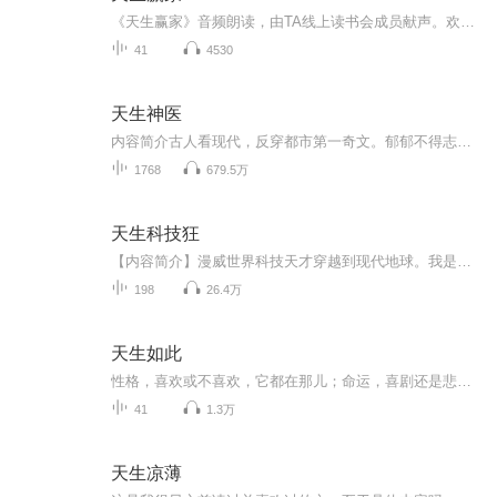
《天生赢家》音频朗读，由TA线上读书会成员献声。欢迎各位TA学友收听。
41
4530
天生神医
内容简介古人看现代，反穿都市第一奇文。郁郁不得志的古枫被卷入皇宫里偷汉养奸带绿帽的破事中，妙手仁心却惨遭追杀，一世为善最后却落了个天打雷劈......苍天有眼，让他穿越到现代大都市的深城。新的环境新的人和事，古枫立志要做个混得风声水起的现代人....
1768
679.5万
天生科技狂
【内容简介】漫威世界科技天才穿越到现代地球。我是钢铁侠的女婿，我是最伟大的天才，我是最伟大的科学家，我是科技狂人。【作者/主播简介】作者：九城，网络小说作家。主播：燎原听书舍【购买须知】1、本作品为付费有声书，前40集为免费试听，购买成功后...
198
26.4万
天生如此
性格，喜欢或不喜欢，它都在那儿；命运，喜剧还是悲剧，如何去把握？ 别想什么人定胜天的歪招儿，了解自己和他人的性格，才能使你的人际关系更加美好！ 阅读《天生如此》，让你识人更识己。当你明白什么是“天生如此 ”，你会更加接纳自己，欣赏他人。 本书内容包括：我们多年来一直与人们分享的性格方面的基本教导，由听众问题引发的新内容，获得证书的性格培训师的观点与分享。你会从本书的很多地方看到这些性格培训师不凡的见地与洞察力。 《天生如此》作者玛丽特·妮蒂雅，是美国著名性格分析专家佛洛伦斯·妮蒂雅的女儿，母女共同从事性格培训工作40年。
41
1.3万
天生凉薄