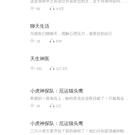
这是我很早之前读过并喜欢过的文，至于具体内容吗，听我讲给你听，很适合你的口味，前提是你是女子^V^。我可以由一个听书的变成一个说书的，你也可以试试。（宋淇安遭遇婚姻背叛，依然了断这场婚姻，结果突如其来的地震，使她穿越到一个架空时代，遇到了另...
83
4.4万
聊天生活
与朋友们聊聊天，缓解心理压力，做更好的自己
19
678
天生神医
932
117.3万
小虎神探队：厄运猫头鹰
希腊的一座海岛上，帕特里克在深夜目睹了一只戴着金色面具的巨型猫头鹰。金面猫头鹰、夜游的怪异观星者，猫头鹰现身时神秘失踪的萤火虫专家……这一切都给小虎们的希腊之旅蒙上了诡异的阴影。岛上古老的猫头鹰神庙遗址中，考古活动履遭横祸，金面猫头鹰是否带来了厄运？小虎们的调查步步深入，确落入陷阱…
20
2万
小虎神探队：厄运猫头鹰
三只小虎又要开始了新的旅程了！他们分别是强健的帕特里克、迅捷的碧吉、机智的路克，小虎迷们快来呀！喜欢探险、破案的小伙伴们更是不容错过！希腊的一座海岛上，帕特里克在深夜目睹了一只戴着金色面具的巨型猫头鹰。金面猫头鹰、夜游的怪异观星者、猫头鹰现身时神秘失踪的萤火虫专家……这一切都给小虎们的希腊之旅蒙上了诡异的阴影。岛上古老的猫头鹰神庙遗址中，考古活动屡遭横祸，金面猫头鹰是否带来了厄运？小虎们的调查步步深入，却落入了陷阱……快来跟小虎们一起探险吧！人物介绍：帕特里克——强健如虎 碧吉——迅捷如虎 路克——机智如虎