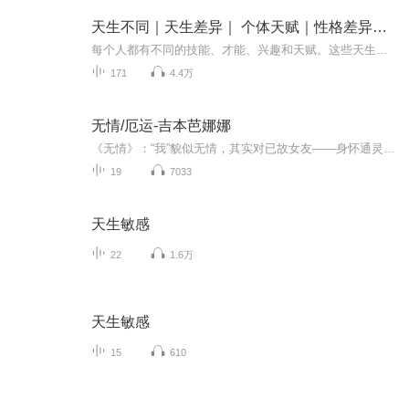
天生不同｜天生差异｜ 个体天赋｜性格差异｜天生的魅力
每个人都有不同的技能、才能、兴趣和天赋。这些天生的差异可以极大地影响我们如何理解世界，对待他人，以及如何解决问题。在协同创新领域中，个体差异以及其背后的天生力量尤为显著。每个人可能都具有不同程度的协同作用和创新能力。一些人可能在团队中出...
171
4.4万
无情/厄运-吉本芭娜娜
《无情》：“我”貌似无情，其实对已故女友——身怀通灵异能的千鹤饱含深情。“我” 对两人的分手心怀内疚，始终难以释怀。当“我”再次来到分手的地方时，离奇遭遇到诸 多灵异事件。此时千鹤出现在“我”的梦境中，送来温暖的慰藉。现实中已经死去的千鹤 甚至直接和“我”通电话，解开“我”的心结。暗夜过去，清晨来临，“我”又有了再次 上路的力量。《厄运》：姐姐“小邦”结婚前突然倒下，仅靠仪器维持生命体征。全家本应悲痛无比， 却渐渐发现了这段时间的奇妙，每个人都开始认真思考一些平时无暇顾及的事...
19
7033
天生敏感
22
1.6万
天生敏感
15
610