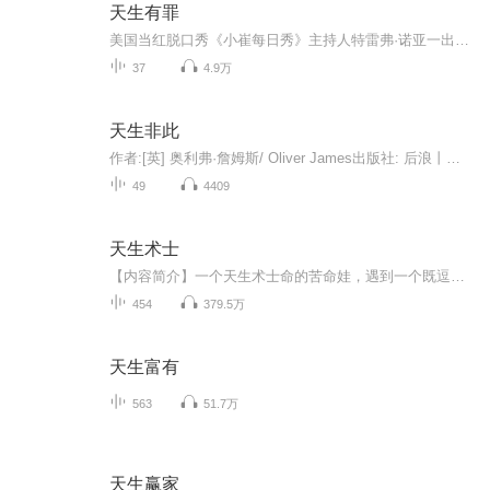
天生有罪
美国当红脱口秀《小崔每日秀》主持人特雷弗·诺亚一出生就犯了罪：因为他的父亲是白人，母亲是黑人，而在当时种族隔离的南非，这样的结合属于犯罪，他父母会面临五年有期徒刑的惩罚，诺亚自己也会被送到孤儿院。为了保护诺亚，他那位勇敢、反叛、幽默、坚...
37
4.9万
天生非此
作者:[英] 奥利弗·詹姆斯/ Oliver James出版社: 后浪丨江西人民出版社为什么我们在感受到父母的爱的同时，又常常隐隐地觉得委屈？为什么我们在性情、处世方面和父母越来越像？为什么父母非得用一种让双方都难受的方式与我们相处？ 先后天因素对人的影响一...
49
4409
天生术士
【内容简介】一个天生术士命的苦命娃，遇到一个既逗逼又无良的吃货师傅，被师傅教成了一个节操碎满一地的渣渣，可偏偏还要担当什么人间大义！看似轻松、充满了喜感的人生历程，又隐藏着多少无奈与苦痛？【作者简介】安居天，酷匠网签约作者，代表作《天生术士》。【主播简介】 七十，曾任电视台记者、电台主持人，知名网络主播员，作品：《我当算命先生那几年》点击量超过20亿，代表作：《道士下山》《烽烟尽出》《大秦皇陵》《天使不在线》《奇门遁甲》《三岔口》《门》《十四年猎鬼...
454
379.5万
天生富有
563
51.7万
天生赢家