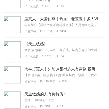
610
15
个人成长
蛊真人｜大爱仙尊｜热血｜老宝玉｜多人VIP免费有声剧
内容简介【黑暗文反派流封神之作】人是万物之灵，蛊是天地真精。一个穿越者不断重生的故事。一个养蛊、炼蛊、用蛊的奇特世界。配音组（男角色）老宝玉旁白...
19.05亿
3434
有声书
《天生敏感》
做敏感的自己，过丰富、有质感、与内心连接的生活
1.23万
64
个人成长
大奉打更人丨头陀渊领衔多人有声剧|畅听全集|王鹤棣、田曦薇主演影视剧原著|卖报小郎君
【冒泡有奖】听说杨千幻那厮要与我一较高下，我许七安要开始装叉了！快进入声音播放页戳下方输入框，冒个泡偷偷告诉我，我要用哪些诗词才能胜过他？说得好的，有赏！202...
110.59亿
1754
有声书
天生敏感的人有何特质？
主播:千和聆听工作室
2159
22
有声书