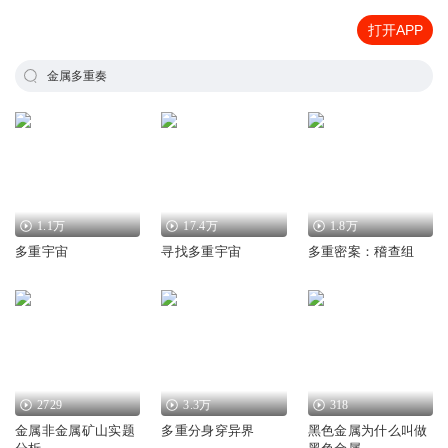
打开APP
金属多重奏
1.1万
17.4万
1.8万
多重宇宙
寻找多重宇宙
多重密案：稽查组
2729
3.3万
318
金属非金属矿山实题
多重分身穿异界
黑色金属为什么叫做