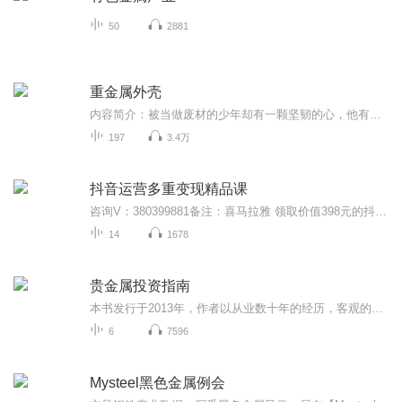
50
2881
重金属外壳
内容简介：被当做废材的少年却有一颗坚韧的心，他有一个秘密，入了机甲，他就是神。作者：屠狗者主播：播音巧可购买须知：1、本作品为付费有声书，前25集为免费试听，购买成功后，即可收听，可下载重复收听。2、版权归原作者所有，严禁翻录成任何形式，严...
197
3.4万
抖音运营多重变现精品课
咨询V：380399881备注：喜马拉雅 领取价值398元的抖音运营资料与100G的短视频高清素材。2018年4月开始执行操作抖音短视频项目。帮助学员1个月涨粉50万。变现超百万。喜马拉雅音频课程包括：注册包装-让帐号更有权重赢在起跑线上帐号定位-找到最适合的内容创作方向标题打造-轻松撰写播放超百万的爆款标题标签权重-让帐号流量更垂直分配给精准粉丝文案剧情-好的文案让你的作品事半功倍热门机制-巧用机制力量助推上热门雷区规避-对小黑屋说byebye...
14
1678
贵金属投资指南
本书发行于2013年，作者以从业数十年的经历，客观的梳理行业、品种、投资风险等内容后，发行出版该书。旨在为大家介绍真实的投资市场。 本书中不涉及投资机构、交易场所及投资品种的引导性，仅作为供大家了解贵金属投资的客观介绍。 第一次播讲自己出版发行的书籍，希望得到您的支持、订阅、下载、鼓励，感谢您的订阅与关注。
6
7596
Mysteel黑色金属例会