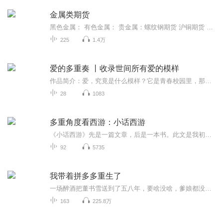
金属类期货
黑色金属： 有色金属： 贵金属：螺纹钢期货 沪铜期货 黄金期货铁矿石期货 沪锡期货 白银期货不锈钢期货 沪铅期货锰硅期货 沪铝期货热卷期货 沪锌期货硅铁期货 沪镍期货线材期货 国际铜期货基本面、技术面、现货市场讯息以及盘中资讯分享
225
1.4万
爱的多重奏 丨收录世间所有爱的模样
作品简介：爱，究竟是什么模样？它是青春校园里，那封被汗水浸湿却始终未递出的纸条，带着薄荷味的酸涩与悸动；它是某个夏夜绽放的烟火，有人许下“浪漫至死”的誓言，绚烂却短暂；它也是黄昏市场里，那对牵手买菜的蹒跚背影，在柴米油盐中熬煮出温柔的微...
28
1083
多重角度看西游：小话西游
《小话西游》先是一篇文章，后是一本书。此文是我初阅《读库》时印象较深的一篇。其后得知增补成书，我在当地坊间遍寻难觅，只好从网店订购。此书是我购阅的第一本《读库》作者的单行本。 在《小话西游》里，刘勃以世故人情切入《西游记》， 以“人”观察...
92
5735
我带着拼多多重生了
一场醉酒把董书雪送到了五八年，要啥没啥，爹娘都没有！好在老天眷顾，给了个系统拼多多！不会做饭还有外卖系统！扫描古董还能卖出去？就在她一路顺风顺水的时候，突然冒出一个纯情男。某男：本想调查一下可疑人员，怎么把自己搭上了？
163
225.8万