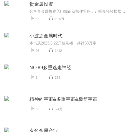
贵金属投资
分享贵金属投资入门知识及操作策略，让听众轻轻松松投资赚钱！倾力打造实时资讯、技术分析及投资策略为一体的专业财经类节目，更多内容关注微信公众号：cfjrgw,官网www.cf139.com.
32
10.5万
小波之金属时代
本书从2023.5.22开始录播，共计38万字
26
1442
NO.89多重迷走神经
5
279
精神的宇宙&多重宇宙&极简宇宙
82
5.4万
有色金属产业