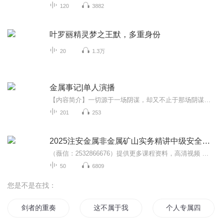
120
3882
叶罗丽精灵梦之王默，多重身份
20
1.3万
金属事记|单人演播
【内容简介】一切源于一场阴谋，却又不止于那场阴谋。为了复仇，伊尔特曾隐姓埋名。然而他在此期间发现，隐姓埋名并不能帮助他完成复仇，因此，他醒悟了！要想击败对方？那他就必须去与对方同台竞技甚至改变规则！而胜利者？又会是谁呢！？【作者/主播】作...
201
253
2025注安金属非金属矿山实务精讲中级安全工程师刘
（薇信：2532866676）提供更多课程资料，高清视频 讲义 题
50
6809
您是不是在找：
剑者的重奏
这不属于我
个人专属四重奏