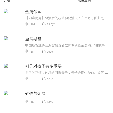
分析
黑色金属
金属帝国
【内容简介】醉酒后的杨铭神秘消失了几个月，回归之后却发现自己有了极为神奇的能力，那就是吸收金属化为能力值，召唤机械大军，以智慧生命改变华夏文明，屌丝逆袭之路从这一刻开始。【作者/主播简介】作者：夜翊歌，网络小说作家。主播：彦飞【购买须知】...
192
23.6万
金属期货
中国期货业协会期货投资者教育专项基金资助。“讲故事 学期货”金融国民教育丛书钢铁的前世今生高炉的“主食”——铁矿中国钢材市场的半壁江山风云变幻，有色金属价格谁主沉浮货币属性风光不再，金融属性大放异...
18
7579
引导对孩子有多重要
学习的习惯，休息的习惯等等，孩子会终生受益。如何 抓住孩子成长时的点点滴滴养成好习惯，事半功倍，本专辑给你答案！
27
4232
矿物与金属
16
1346