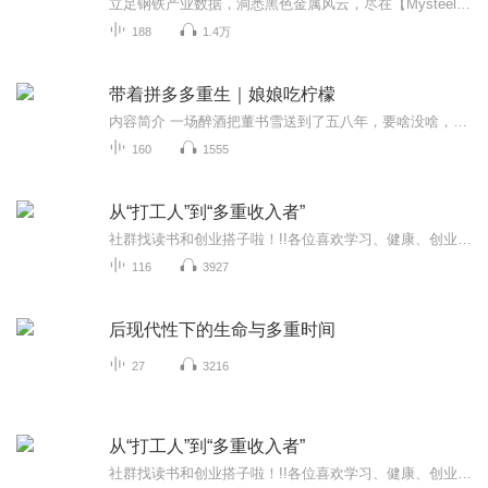
立足钢铁产业数据，洞悉黑色金属风云，尽在【Mysteel黑色金属例会】。Tips：点击右上角“+订阅”按钮，您将第一时间接收更新通知，赶快免费订阅吧。...
188
1.4万
带着拼多多重生｜娘娘吃柠檬
内容简介 一场醉酒把董书雪送到了五八年，要啥没啥，爹娘都没有！好在老天眷顾，给了个系统拼多多！不会做饭还有外卖系统！扫描古董还能卖出去？就在她一路顺风顺水的时候，突然冒出一个纯情男。某男：本想调查一下可疑人员，怎么把自己搭上了？原名《带着...
160
1555
从“打工人”到“多重收入者”
社群找读书和创业搭子啦！!!各位喜欢学习、健康、创业的伙伴：大家好！我组建了一个读书创业杜群，如果你喜欢读书或者想拥有一个事业机会的话，可以加微mx04188，我邀请你进读书群。为什么要做读书会？1.一个人读书，很多人很难坚持下去，但一群人，能相互...
116
3927
后现代性下的生命与多重时间
27
3216
从“打工人”到“多重收入者”
社群找读书和创业搭子啦！!!各位喜欢学习、健康、创业的伙伴：大家好！我组建了一个读书创业杜群，如果你喜欢读书或者想拥有一个事业机会的话，可以加微mx04188，我邀请你进读书群。为什么要做读书会？1.一个人读书，很多人很难坚持下去，但一群人，能相互...