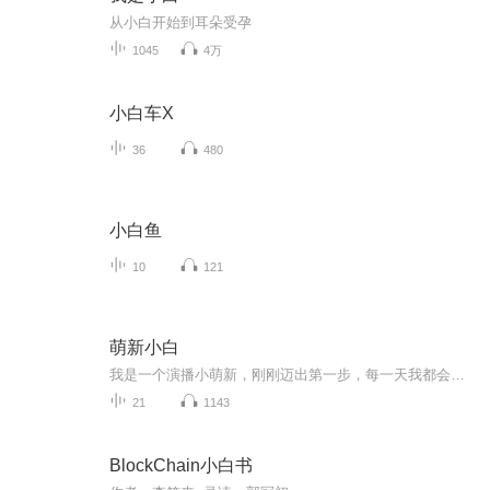
从小白开始到耳朵受孕
1045
4万
小白车X
36
480
小白鱼
10
121
萌新小白
我是一个演播小萌新，刚刚迈出第一步，每一天我都会认真坚持，希望可以在喜马拉雅学习，通过努力可以变成更好的自己，欢迎大家点赞评论，我们一起互相成长。
21
1143
BlockChain小白书