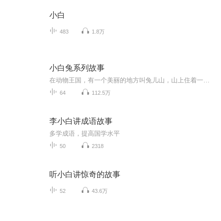
小白
483
1.8万
小白兔系列故事
在动物王国，有一个美丽的地方叫兔儿山，山上住着一群活泼可爱的兔子。盟兔兔是兔儿山最美的兔子，帅兔兔是最帅的兔子，还有自信的粉兔兔等等非常有特点的兔子。她们会发生什么样的故事，敬请收听……
64
112.5万
李小白讲成语故事
多学成语，提高国学水平
50
2318
听小白讲惊奇的故事
52
43.6万