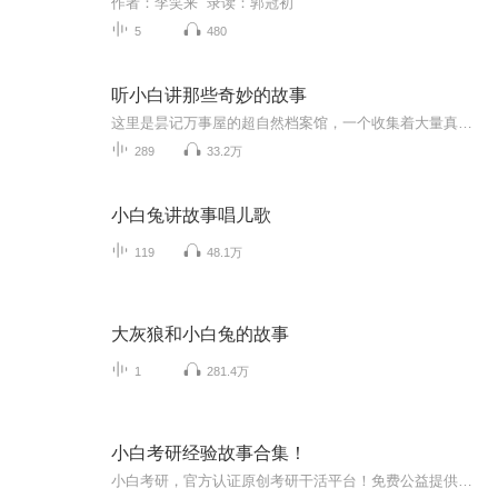
作者：李笑来 录读：郭冠初
5
480
听小白讲那些奇妙的故事
这里是昙记万事屋的超自然档案馆，一个收集着大量真实灵异经历的地方。你有没有在午夜梦回的时候，突然看到一个人影站在身边？你的朋友有没有经历过什么怪异的事情，被吓到昏厥？你有没有看到过什么不可名状的恐怖事物？...
289
33.2万
小白兔讲故事唱儿歌
119
48.1万
大灰狼和小白兔的故事
1
281.4万
小白考研经验故事合集！
小白考研，官方认证原创考研干活平台！免费公益提供学习辅导、全程答疑，实时提供考研资讯。贴心的指导，让你研图少走弯路;暖心的陪伴，让你全程不在孤单。小白考研，一个走心的考研平台，考研小白的成长之家！无论你在哪里，这里都有我的温暖，等你~