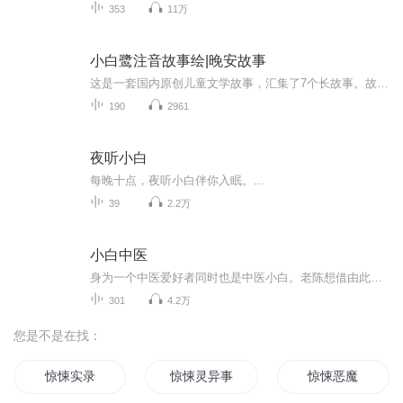
353
11万
小白鹭注音故事绘|晚安故事
这是一套国内原创儿童文学故事，汇集了7个长故事。故事内容温馨幽默、充满童趣和想象力。借助谐趣的语言、憨直可爱的形象、妙趣横生的故事，创造轻盈、明亮、丰富的儿童世界。作者廖小琴、黄文军、风也琥珀、肖定丽、余雷等，国内著名儿童文学作家。
190
2961
夜听小白
每晚十点，夜听小白伴你入眠。...
39
2.2万
小白中医
身为一个中医爱好者同时也是中医小白。老陈想借由此机向大家聊一聊自己在学习中医这条道路上的见解与看法，欢迎感兴趣的朋友以及同好们收听，大家一起进步。
301
4.2万
您是不是在找：
惊悚实录
惊悚灵异事件
惊悚恶魔