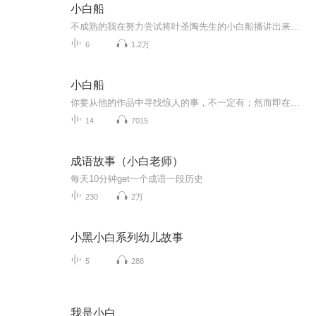
小白船
不成熟的我在努力尝试将叶圣陶先生的小白船播讲出来，其中还存在很多问题，希望大家可以多多包涵
6
1.2万
小白船
你要从他的作品中寻找惊人的事，不一定有；然而即在初无惊人处，有他那种净化升华人的品性的力量。——-茅盾
14
7015
成语故事（小白老师）
每天10分钟get一个成语一段历史
230
2万
小黑小白系列幼儿故事
5
288
我是小白