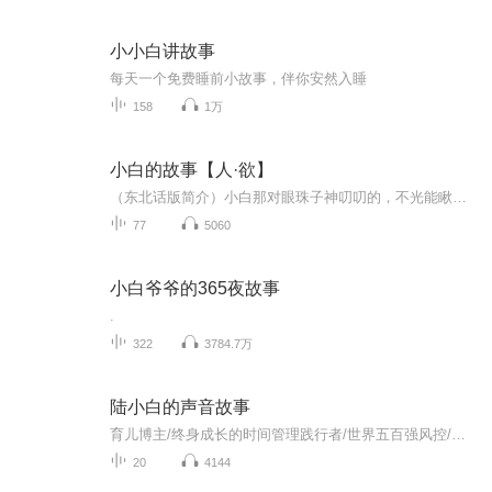
小小白讲故事
每天一个免费睡前小故事，伴你安然入睡
158
1万
小白的故事【人·欲】
（东北话版简介）小白那对眼珠子神叨叨的，不光能瞅清老快的东西和老远的地儿，还能瞧明白人心底里真实的那股子劲儿。要是能看透别人的欲念，你就能达成自个儿心里头想的事儿。你想得到啥呢？
77
5060
小白爷爷的365夜故事
.
322
3784.7万
陆小白的声音故事
育儿博主/终身成长的时间管理践行者/世界五百强风控/职场妈妈陆小白的声音故事。
20
4144