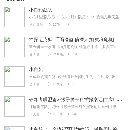
小白船战队
小白船战队队歌：《小白船》队员：Lia_凌霜儿琪天圣圣五不像_ORZ猫祟祟华丽的胖小我们由喜马拉雅攀登计划3.0相识，相知，相熟，相爱一起成长，一起进步自创...
1370
4
广播剧
神探迈克狐· 千面怪盗|侦探大赛|灰狼危机|多多罗
新专辑点击收听《神探迈克狐·怪盗归来篇｜多多罗》！！！>>>点击进入主播橱窗购买《神探迈克狐》系列图书吧!<<<多多罗故事【点击前往】收听多多罗其他好玩有趣的故...
24.63亿
834
儿童
小白船
不成熟的我在努力尝试将叶圣陶先生的小白船播讲出来，其中还存在很多问题，希望大家可以多多包涵
1.29万
6
儿童
破坏者联盟篇2·猴子警长科学探案记|宝宝巴士故事
【适听年龄】7岁+《猴子警长科学探案记》系列《破坏者联盟篇1·猴子警长科学探案记》>>>《破坏者联盟篇2·猴子警长科学探案记》>>>《破坏者联盟篇3·猴子警长科...
16.19亿
846
儿童
小白船（一个值得可以静静听，慢慢回味的小故事）