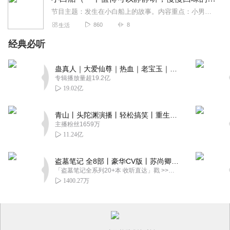
节目主题：发生在小白船上的故事。内容重点：小男孩和小女孩在是如何一起解决困难的。主播介绍：马兰花开有声，一个有追求的人。
860
8
生活
经典必听
蛊真人｜大爱仙尊｜热血｜老宝玉｜多人VIP免费有声剧
专辑播放量超19.2亿
19.02亿
青山丨头陀渊演播丨轻松搞笑丨重生穿越丨古代权谋丨VIP免费 | 多人有声剧
主播粉丝1659万
11.24亿
盗墓笔记 全8部丨豪华CV版丨苏尚卿&边江 领衔 多人有声剧丨冠声文化丨南派三叔
「盗墓笔记全系列20+本 收听直达」戳 >>改编自南派三叔同名作品，腾讯音乐娱乐集团出品，冠声文化制作，...
1400.27万