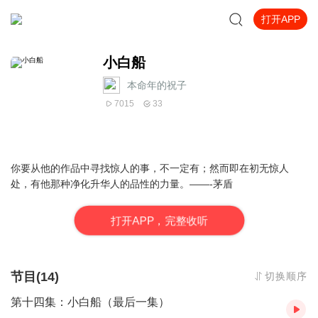
打开APP
小白船
本命年的祝子
7015
33
你要从他的作品中寻找惊人的事，不一定有；然而即在初无惊人
处，有他那种净化升华人的品性的力量。——-茅盾
打
开
A
P
P，完整收听
节目(14)
切换顺序
第十四集：小白船（最后一集）