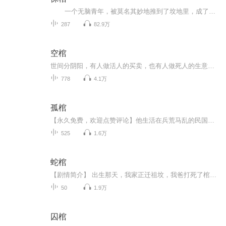
一个无脑青年，被莫名其妙地推到了坟地里，成了一名抬棺人。哪知傻人有傻福，美女金钱一样都不少，跌跌撞撞竟成了茅山大仙……这个世界真是岂有此理！惊悚悬疑多播剧《悚棺》,原著墨小白;编剧朱朱;声之优 文若书声联合出品，声之优制作！
287
82.9万
空棺
世间分阴阳，有人做活人的买卖，也有人做死人的生意。我做的，就是死人生意，不是卖棺材纸钱，也不卖寿衣纸扎。卖的，是你从未见过，更加诡异的东西……
778
4.1万
孤棺
【永久免费，欢迎点赞评论】他生活在兵荒马乱的民国时期，虽拥有绝世道法却并非道士，龙有逆鳞，触之必怒，而亡妻就是他不可触犯的逆鳞，为复活妻子，他踏上一条逆天之路，就算死，也不会让你“孤棺”！
525
1.6万
蛇棺
【剧情简介】 出生那天，我家正迁祖坟，我爸打死了棺材里一条快要蜕皮化蛟的大蛇，差点被蛇咬死。 生我时，万蛇齐涌，蛇声嘶鸣，都说我不吉利。 村里一位米婆用命救了我爸，给我留了一块蛇形黑玉，也被蛇咬死了。 我十八岁生日刚过，那条死蛇的蛇尸，居...
50
1.9万
囚棺