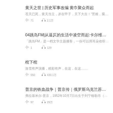
黄天之世 | 历史军事改编 黄巾聚众而起
苍天已死，黄天当立，岁在甲子，天下大吉！“苦难，腐败，欺凌！”“我等小民饱经苦难，官吏腐败横行，肆意欺凌我等，我等不过是贩夫走卒，农人兵丁，家无立锥，不为大汉天子所知，对于高高在上的大汉天子，不过蝼蚁！”“官兵称我等为蛾贼！！！”“天下...
71
2.1万
04跳岛FM|从逼仄的生活中凌空而起:卡尔维诺的城市寓言
「跳岛FM」是一档文学主题播客，一份可以用耳朵收听的文学杂志。每周三更新。我们跟随作家探寻文学作品的诞生起点，听各行各业的创意头脑分享文学灵感，让谈论文学也成为艺术创作。今年初，意大利作家卡尔维诺的长篇小说《马可瓦尔多》中文简体版首次出版。这部并不那么知名的作品开启了卡尔维诺创作的黄金时代，也很大程度上影响了他后来的代表作《看不见的城市》。本期节目，我们和“卡尔维诺一生推”、小说家朱琺以及青年评论家、书评人黑伞一起聊了聊卡尔维诺的城市寓言，以及他作品中的童话性和游戏感。底层小工马可瓦尔多经历了哪些城市奇遇？他在城市里的“冒险”，是否与我们的城市生活问题息息相关？底层小工的形象与卡尔维诺《意大利童话》中的贫穷现实主义有什么相通之处？从民间故事中汲取创作资源，对卡尔维诺的创作有什么影响？他是如何用荒诞、戏谑的手法来书写困苦状态下自由？这种自由如何体现卡尔维诺“轻盈”的美学观？以上问题都将在本期节目里一一解答。【主持】小李，媒体人、文学评论人【嘉宾】朱琺，小说家。著有《卡尔维诺与计划生育》，新书《安南怪谭》本月出版。执教于上海师范大学古籍研究所。黑伞（陈嫣婧），青年评论家、书评人。目前就读于同济大学人文学院。【时间轴】02:32《马可瓦尔多》里小工的城市奇遇04:50疫情期间的空城和卡尔维诺的空城07:11卡尔维诺对城市的描写，呈现出一种“轻盈美学”14:37为什么读卡尔维诺的小说时不会觉得荒诞，读完后才会24:07卡尔维诺的“天才头颅”传说和智性倾向27:20民间故事是卡尔维诺重要的创作资源，与安吉拉•卡特、涩泽龙彦有何异同32:51朱琺的笔名正是来自《意大利童话》36:48王小波的创作受卡尔维诺影响 40:21最开始，卡尔维诺被当做“进步作家”引进国内 45:07《马可瓦尔多》有着卡尔维诺早期的“肉感”和晚期的“骨感”47:47卡尔维诺笔下拒绝被学科分类的博物与妖怪50:12卡尔维诺的游戏感：通过戏谑与荒诞表达自由50:34一种“例外”的自由：困苦的马可瓦尔多在逼仄城市生活中凌空而起【节目中提到的书】《马可瓦尔多》[意]伊塔洛·卡尔维诺《看不见的城市》[意]伊塔洛·卡尔维诺《新千年文学备忘录》[意]伊塔洛·卡尔维诺 《我们的祖先》[意]伊塔洛·卡尔维诺 《如果在冬夜，一个旅人》[意]伊塔洛·卡尔维诺《树上的男爵》[意]伊塔洛·卡尔维诺《意大利童话》[意]伊塔洛·卡尔维诺 《命运交叉的城堡》[意]伊塔洛·卡尔维诺 《城堡》[奥地利]弗朗茨·卡夫卡《革命时期的爱情》王小波《精怪故事集》[英]安吉拉·卡特《幻想博物志》[日]涩泽龙彦【本期分享图书】《宠儿》[美]托妮·莫里森《人类砍头小史》[英]弗朗西斯·拉尔森【音乐】上海复兴方案片头- Public Poet片尾- There and Then【视觉设计】孙晓曦【后期制作】王若弛本节目由中信出版·大方出品，JustPod制作。【收听方式】你可以在小宇宙、网易云音乐、喜马拉雅、蜻蜓FM、荔枝FM、轻芒小程序，以及Apple Podcasts、Castro、Pocket Casts等泛用型播客客户端上找到我们，订阅收听「跳岛FM」。【联系我们】微信公众号：跳岛FM微博：跳岛FM邮箱：tiaodaoFM@citicpub.com
1
129
棺下棺
洛雪有声演播，精彩有声，在这，在这.......
550
430.1万
普京的铁血战争｜普京传｜俄罗斯乌克兰苏联，俄乌战争为何而起如何收场？普京为何发动战争
弗拉基米尔·普京，1952年10月7日出生于列宁格勒市（今圣彼得堡市），毕业于列宁格勒大学法律系，并获得经济学副博士学位。他曾长期在苏联国家安全机构工作，包括1985年至1990年间作为克格勃情报官派驻德累斯顿。普京于1999年底被时任总统鲍里斯·叶利钦指...
97
29万