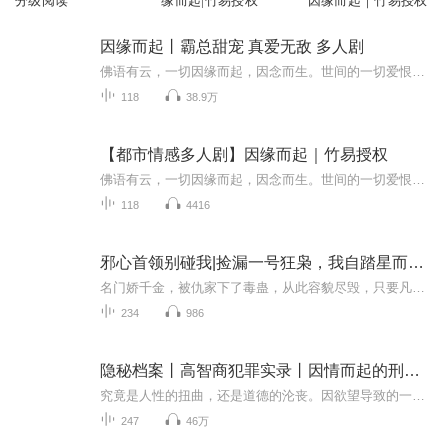
分级阅读
缘而起|竹易授权
因缘而起｜竹易授权
因缘而起丨霸总甜宠 真爱无敌 多人剧
佛语有云，一切因缘而起，因念而生。世间的一切爱恨情仇皆有姻缘，原本行走在不同世界的两个男女，究竟会经历怎样的悲欢离合，才会再次重逢？请跟随我们的讲述，一起来探索他们的故事吧~
118
38.9万
【都市情感多人剧】因缘而起｜竹易授权
佛语有云，一切因缘而起，因念而生。世间的一切爱恨情仇皆有姻缘，原本行走在不同世界的两个男女，究竟会经历怎样的悲欢离合，才会再次重逢？请跟随我们的讲述，一起来探索他们的故事吧~40期41期47期倾力打造，辛苦简简Team的小伙伴们，你们都很棒～继续加...
118
4416
邪心首领别碰我|捡漏一号狂枭，我自踏星而起！
名门娇千金，被仇家下了毒蛊，从此容貌尽毁，只要凡与男人碰触，必如中迷药！更甚，她莫名被送到最放荡的年代，醒来，惊悚发现身边竟有个衣着暴露的怪男人！而他的出现，正引发了她体内的“怪异”的反应………
234
986
隐秘档案丨高智商犯罪实录丨因情而起的刑事大案
究竟是人性的扭曲，还是道德的沦丧。因欲望导致的一桩桩重大刑事案件，高智商犯罪！等您来探讨！PS.下饭解压蹲坑儿必备！每日早8点更新2集亚当与夏娃被逐出了伊甸园。从此人类因各种各样的欲望导致了无数悲剧。占有、竞争、虚荣、权力……人类究竟有多少欲...
247
46万