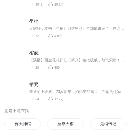
1042
29.1万
坐棺
大家好，本书《坐棺》到这里已经全部播讲完了，感谢大家的陪伴。这是五月录的第一本小说，现在新书《我遇到的那些邪事》已在陆续上传中。有喜欢五月声音的请去订阅一下。《我遇到的那些邪事》《我遇到的那些邪事》《我遇到的那些邪事》《我遇到的那些邪事》《我遇到的那些邪事》《我遇到的那些邪事》《我遇到的那些邪事》《我遇到的那些邪事》《我遇到的那些邪事》《我遇到的那些邪事》《我遇到的那些邪事》《我遇到的那些邪事》《我遇到的那些邪事》《我遇到的那些邪事》《我遇到的那些邪事》《我遇到的那些邪事》《...
72
4.8万
棺怨
【演播】西兰花花虾仁【简介】抬棺破戒，怨气索命！阿强因一次抬棺失手，触犯“横死棺木不得落地”的村规，竟让惨死的李二蛋怨气缠身。从棺身忽重忽轻、裂痕渗血的诡异变故，到深夜鬼影现身、染血衣物反复重现的致命侵扰，恐怖步步紧逼，将他逼至精神崩溃...
20
680
棺咒
普通的上班族。23岁那年，奶奶突然离世，在她的遗物里，我发现了一枚蛇戒。后来我才知道奶奶曾经是一名巫师。而那枚蛇戒，竟是打开我家古墓的钥匙！神秘的诅咒，消失的棺椁，半人半尸的昔日同窗……当蛇戒开启古墓之日，便是真相大白之时……本作品为大家免费分享，正常每天更2集，有空时会不定时加更啦……免费录书不易，且听且珍惜！！！您的【关注+订阅+好评】就是作品更新的最大动力！！！
64
17.7万
您是不是在找：
葬天神棺
至尊天棺
鬼棺传记