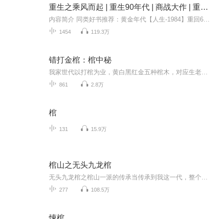
重生之乘风而起 | 重生90年代 | 商战大作 | 重启人生 | 多播精品
内容简介 同类好书推荐：黄金年代【人生-1984】重回60【四合院-从物资科临时工开始】激情年代【四合院之-赤脚医生】北京1959《四合院之-火红的年代》商战【重生之商途】起点白金大神作家-小刀锋利，正道精品年代商战【人生1984】阅文精品年代重生+多线逆袭...
1454
119.3万
错打金棺：棺中秘
我家世代以打棺为业，黄白黑红金五种棺木，对应生老病死、天灾人祸，规矩森严绝不可乱。可我一时疏忽，错给横死之人打了金棺，竟捅破了阴阳界限。 自那夜起，棺木渗血、怨灵缠身，荒坟里的影子总在身后尾随，耳边全是死人的低语索命。 五种棺木藏着的生死...
861
2.8万
棺
131
15.9万
棺山之无头九龙棺
无头九龙棺之棺山一派的传承当传承到我这一代，整个圈中人都慌了。。。。。
277
108.5万
悚棺