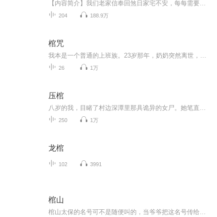
【内容简介】我们老家信奉回煞日家宅不安，每每需要选一个男人来送煞，平定家宅。家里二叔过世后，我被推举去送过一次煞，我才知道那些隐秘背后的事儿。【主播简介】纯良丧彪【作者简介】颜期子，人气网络作家，擅长撰写悬疑灵异类，拥有一票忠实的读者群...
204
188.9万
棺咒
我本是一个普通的上班族。23岁那年，奶奶突然离世，在她的遗物里，我发现了一枚蛇戒。后来，我才知道奶奶曾经是一名巫师。而那枚蛇戒，竟是开启我们家古墓的钥匙！神秘的咒诅，消失的棺椁，半人半鬼的昔日同窗……当蛇戒开启古墓之时，就是真相大白之日……
26
1万
压棺
八岁的我，目睹了村边深潭里那具诡异的女尸。她笔直地站在水中，仿佛被无形的力量定格。爷爷用神秘的手段镇压这具尸体，但一切似乎只是暂时的平静。接下来的日子，村里笼罩在一片阴霾之中，那具女尸的目光，似乎始终在黑暗中注视着每一个人。真相，或许比...
250
1万
龙棺
102
3991
棺山
棺山太保的名号可不是随便叫的，当爷爷把这名号传给我的时候他们都蒙了!