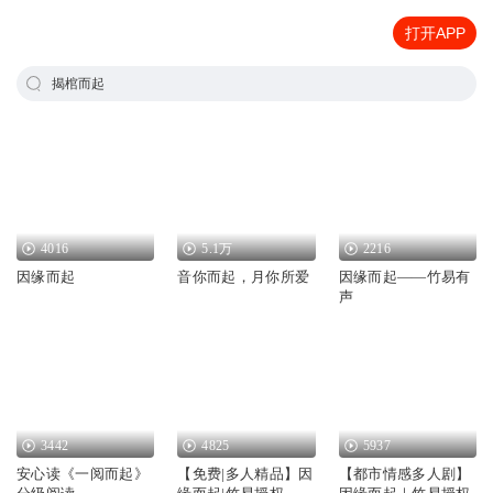
打开APP
揭棺而起
4016
5.1万
2216
因缘而起
音你而起，月你所爱
因缘而起——竹易有
声
3442
4825
5937
安心读《一阅而起》
【免费|多人精品】因
【都市情感多人剧】