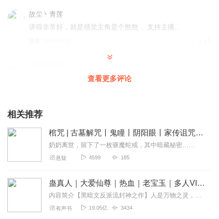
故尘丶青莲
讲得非常好，就是感觉主角是个憨憨 。支持主播。
回复
2020-09-15
1
猫咪爱吃餹
可以洪厚的声音 期待下次更加厉害
查看更多评论
回复
2021-11-26
0
相关推荐
唐家_小二
不错😊……非常好听😊
棺咒 | 古墓解咒丨鬼瞳丨阴阳眼丨家传诅咒丨物理驱魔
回复
2020-06-30
0
奶奶离世，留下了一枚驱魔蛇戒，其中暗藏秘密……
4599
185
悬疑
蛊真人｜大爱仙尊｜热血｜老宝玉｜多人VIP免费有声剧
内容简介【黑暗文反派流封神之作】人是万物之灵，蛊是天地真精。一个穿越者不断重生的故事。一个养蛊、炼蛊、用蛊的奇特世界。配音组（男角色）老宝玉旁白...
19.05亿
3434
有声书