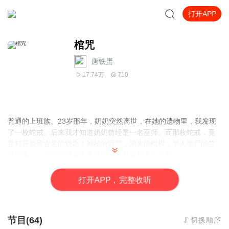
打开APP
棺咒
唐铁蛋
17.74万
710
普通的上班族。23岁那年，奶奶突然离世，在她的遗物里，我发现
了一枚蛇戒。后来我才知道奶奶曾经是一名巫师。而那枚蛇戒，竟
是打开我家古墓的钥匙！神秘的诅咒，消失的棺椁，半人半尸的昔
日同窗……当蛇戒开启古墓之日，便是真相大白之时……
本作品为大家免费分享，正常每天更2集，有空时会不定时加更
打
开
A
P
P，完整收听
啦……
免费录书不易，且听且珍惜！！！
您的【关注+订阅+好评】就是作品更新的最大动力！！！
节目(64)
切换顺序