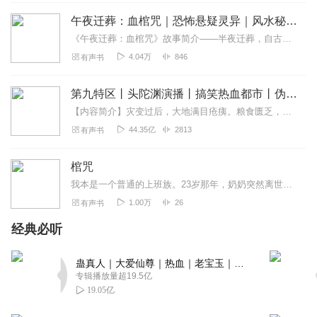
午夜迁葬：血棺咒｜恐怖悬疑灵异｜风水秘术｜免费精品
《午夜迁葬：血棺咒》故事简介——半夜迁葬，自古就有很多讲究！因为没听风水先生的话，我家午夜迁葬，却挖出一具鲜红的棺材，自此全村人就像中了邪一样的逐一死去！欢迎...
4.04万
846
有声书
第九特区丨头陀渊演播丨搞笑热血都市丨伪戒丨VIP免费多人有声剧
【内容简介】灾变过后，大地满目疮痍。粮食匮乏，资源紧俏，局势混乱……一位从待规划区杀出来的青年，背对着漫天黄沙，孤身来到九区谋生，却不曾想偶然结识三五好友，一念...
44.35亿
2813
有声书
棺咒
我本是一个普通的上班族。23岁那年，奶奶突然离世，在她的遗物里，我发现了一枚蛇戒。后来，我才知道奶奶曾经是一名巫师。而那枚蛇戒，竟是开启我们家古墓的钥匙！神秘的...
1.00万
26
有声书
经典必听
蛊真人｜大爱仙尊｜热血｜老宝玉｜多人VIP免费有声剧
专辑播放量超19.5亿
19.05亿