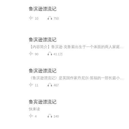
鲁滨逊漂流记
10
750
鲁滨逊漂流记
【内容简介】鲁滨逊·克鲁索出生于一个体面的商人家庭，渴望航海，一心想去海外见识一番。他瞒着父亲出海，到了伦敦，从那购买了一些假珠子、玩具等到非洲做生意。第四次航海时，船在途中遇到风暴触礁，船上同伴全部遇难，唯有鲁滨逊幸存，只身漂流到一个...
90
41.1万
鲁滨逊漂流记
《鲁滨逊漂流记》是英国作家丹尼尔·笛福的一部长篇小说。该书首次出版于1719年4月25日。该作主要讲述了主人公鲁滨逊·克鲁索出生于一个中产阶级家庭，一生志在遨游四海。一次在去非洲航海的途中遇到风暴，只身漂流到一个无人的荒岛上，开始了段与世隔绝的...
11
467
鲁宾逊漂流记
快来读
4
140