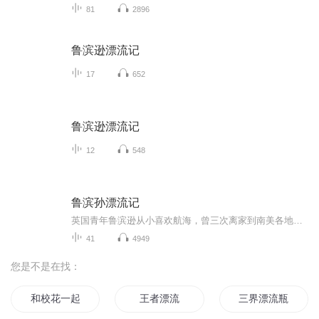
81
2896
鲁滨逊漂流记
17
652
鲁滨逊漂流记
12
548
鲁滨孙漂流记
英国青年鲁滨逊从小喜欢航海，曾三次离家到南美各地旅行。一日他怀着云游四海的高远志向，告别家人，越过大西洋和太平洋，在惊心动魄的航海中经历无数险情，后来整条船在太平洋上不幸罹难，船上的人都葬身海底，惟有他一人得以奇迹般地活下来，并只身来到...
41
4949
您是不是在找：
和校花一起的海上漂流
王者漂流
三界漂流瓶