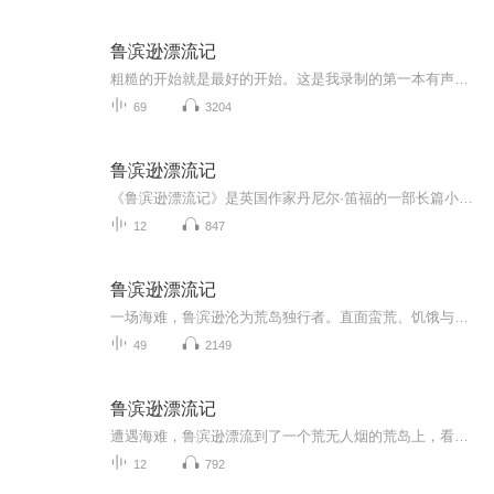
鲁滨逊漂流记
粗糙的开始就是最好的开始。这是我录制的第一本有声书。练习为主，不必在意。
69
3204
鲁滨逊漂流记
《鲁滨逊漂流记》是英国作家丹尼尔·笛福的一部长篇小说。该书首次出版于1719年4月25日。该作主要讲述了主人公鲁滨逊·克鲁索（Robinson Crusoe）出生于一个中产阶级家庭，一生志在遨游四海。一次在去非洲航海的途中遇到风暴，只身漂流到一个无人的荒岛上，开始了段与世隔绝的生活。他凭着强韧的意志与不懈的努力，在荒岛上顽强地生存下来，经过28年2个月零19天后得以返回故乡。这部小说是笛福受当时一个真实故事的启发而创作的。1704年9月，一名叫亚历山大·塞尔柯克的苏格...
12
847
鲁滨逊漂流记
一场海难，鲁滨逊沦为荒岛独行者。直面蛮荒、饥饿与孤独，他以双手筑家园，用智慧破绝境，书写从绝望到重生的生存史诗。演播者圆慧 / 慧心妙谈，以温暖阳光的声线，带你沉浸式感受荒岛之上的坚韧与勇气，聆听这场震撼心灵的逆袭之旅。
49
2149
鲁滨逊漂流记
遭遇海难，鲁滨逊漂流到了一个荒无人烟的荒岛上，看看他28年的时间是如何生存下来，并且如何自救离开了这座荒岛的吧！
12
792