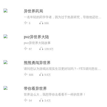
异世界药局
一名年轻的药学学者，因为过于热衷研究，导致他还壮志未酬就过劳死。 而他张开眼睛之后，竟发现自己转世成了专为王公贵族诊疗的宫廷药师名门梅德西斯家之子——法马。然而，法马对这个充斥错误的疗法、调剂法，甚至还横行著称不上医疗行为的咒法和巫术...
6
666
pvz异世界大陆
pvz异世界大陆故事
87
139.9万
熊熊勇闯异世界
请问您认为游戏比现实生活更好玩吗？─YES请问您在现实世界有重要的人吗？──NO……我，优奈在线上游戏中回答问卷，没想到却被送到了异世界（大概吧）。我是家里蹲资历有三年的老练游戏玩家。一开始穿在我身上的装备竟然是「熊熊套装」……这什么鬼啊──...
606
9.8万
带你看异世界
世界这么大，我想带你去看看不一样的世界！
54
3.4万