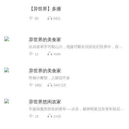
【异世界】多播
60
6421
异世界的美食家
在武者举手可裂山川，甩腿可断长河的玄幻世界中，存在着这样一家小餐馆。 小餐馆不大，但却是无数顶尖强者趋之若鹜之地。 在那儿你可以品尝到用凤凰蛋和龙血米炒成的蛋炒饭，可以喝到生命之泉配朱果酿制的烈酒，可以吃到九阶圣兽肉配上黑胡椒的烤肉……什...
11
4189
异世界的美食家
帝都小餐馆，人狠话不多
1852
3447.5万
异世界悠闲农家
不敌病魔而辞世的青年──火乐，被神明复活并变年轻后转移到异世界，期待展开享受悠闲农业的第二人生！得到神明所授予的「万能农具」，火乐得以自由自在地在异世界拓荒耕种。过程中，不只是天使及吸血鬼，就连精灵与龙也接踵现身……转瞬间便发展成村落规...
12
2.4万