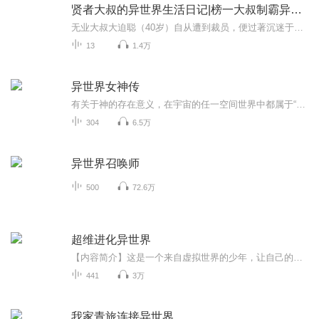
贤者大叔的异世界生活日记|榜一大叔制霸异世界
无业大叔大迫聪（40岁）自从遭到裁员，便过著沉迷于游戏中的日子。名副其实爬到顶尖玩家的他，因为登入中发生的事故，人生于是落下帷幕。回过神来，那里便是不曾见过的大深绿地带。据女神所言，他似乎继承了游戏能力，但周围却有一堆危险魔物……
13
1.4万
异世界女神传
有关于神的存在意义，在宇宙的任一空间世界中都属于“人”这种智慧生命们津津乐道的争论话题，无论神的所作所为如何、给世界所造成的影响是好是坏，至少有点认识是共同的，就是神对世界的支配是平凡生命无法动摇的基本权利，平凡者可以选择自己的信仰，但是不能否定神的存在。 正因为如此，在有着“人”这种平凡生命的世界里，神的存在似乎是人类种群生命力延续的基本条件之一，而在神所创造的所有物种中间，人类也企图强制性的将神对生命世界的关注全部吸引在自己身上，独享神的眷顾并引以为荣，哪怕神未必真的恩厚于己，也乐此不疲。
304
6.5万
异世界召唤师
500
72.6万
超维进化异世界
【内容简介】这是一个来自虚拟世界的少年，让自己的世界升维成现实世界的故事。死了才开始折腾，通关了忘川河才可以还阳，先是北欧神话，然后是小小日常世界、恐怖小说世界还有高科技后末世时代和一个恐怖游戏世界。但是回到了人间之后，男主角陈霆之才一...
441
3万
我家青旅连接异世界