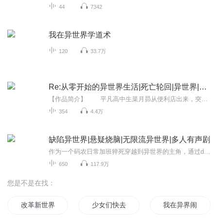
44
7342
我在异世界学道术
120
33.7万
Re:从零开始的异世界生活|死亡轮回|异世界|动漫
【作品简介】 平凡高中生菜月昴从便利店出来，突然被召唤到异世界。人生地不熟的他遭遇危机，幸得神秘少女爱蜜莉雅与灵猫帕克相救。为报恩，昴与她同行，却意外惨死——然而，当他再次睁眼，竟回到了故事最开始的地方。他发现自己拥有“死亡回归...
354
4.4万
缺陷异世界|悬疑烧脑|无限流异世界|多人有声剧
作为一个码农日常加班猝死穿越到异世界的主角，通过debug系统发现这个世界充满漏洞。男主（孟飞）被卷入一个又一个案件中，在发现案件漏洞的过程中，解除了异能者、行刑者乃至于神侍和神灵，虽然神灵缄口不言，但是穿越、系统、案件都被暗中操纵…… 这是...
650
117.9万
您是不是在找：
改革新世界
少女们快去革命吧
我在异界闹革命