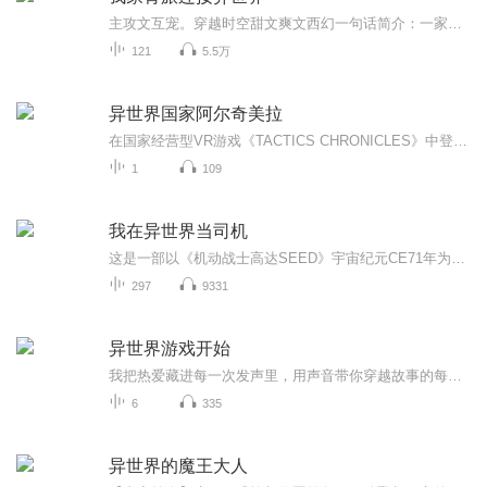
主攻文互宠。穿越时空甜文爽文西幻一句话简介：一家能够来回穿越两个世界的旅店立意：人生处处是意外，也可能处处是惊喜...
121
5.5万
异世界国家阿尔奇美拉
在国家经营型VR游戏《TACTICS CHRONICLES》中登上巅峰的国王（玩家）赫里昂，竟连同游戏内的国家被传送到异世界。在那里，他发现原本是NPC的魔物大军与一骑当千的军团长们，如今变成拥有自我意志、自由行动的个体。 隐藏身分，和部下出发探索的赫里昂碰...
1
109
我在异世界当司机
这是一部以《机动战士高达SEED》宇宙纪元CE71年为背景的穿越题材小说。主角意外穿越至石油资源枯竭、环境污染严重、全球经济封锁导致第三次世界大战爆发的动荡年代，成为奥布联合首长国名为菲斯特的测试驾驶员。因基因检测显示其具备"潜在调整者"特质，他...
297
9331
异世界游戏开始
我把热爱藏进每一次发声里，用声音带你穿越故事的每一个角落。从清晨到深夜，只要麦克风亮起，我就会用最真诚的演播，让你听见文字的温度。
6
335
异世界的魔王大人