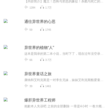
【内容简介】魔王！恐怖与邪恶的象征！杀戮与死亡的代名词！可真魔国却迎来了一个史上最不像魔王的魔王！“魔王陛下，这份文件请您签署，但请注意不要把手放在不该放的地方。”“亚林大人，人类军队来袭，不过我会用我的生命守护你！”“讨厌！别过来！你...
1284
1.7万
通往异世界的心思
59
1745
异世界的植物“人”
这本是我录的第二本小说，当时下了，现在过年没空录音，把这个上传看看？ 穿越到不一样的远古异世界，看主人公如何生存上学顺便成个家的吧！双男主：不一样的兽世界！
66
3.7万
异世界童话之旅
康纳和艾利克斯是一对李生兄妹，妹妹艾利克斯酷爱童话，充满灵气，哥哥康纳顽皮好动，满脑子奇思妙想。在他们十二岁生日那天，收到了来自祖母的生日礼物——一本古老的童话书。兄妹俩跌入童话书中，穿越到了童话王国，一个童话故事还在继续的世界。为了回...
39
1461
爆肝异世界工程师
抱歉本人失误吧 之前的全部删除 一章是4小时 一卷大概是8个小时 这样就·可以大概 知晓之前听的是几卷了，如果全忘记 我也没办法 找不回来了 1-26卷 全卷 含外传