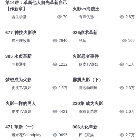
166集 历代火影
腾远动画屋
1.5万
乖乖龙弟东
1.8万
第14讲：革新他人前先革新自己
【作新章】
火影vs海贼王
吉生学堂
70
有声优选
2.6万
677-神技火影诀
026战术革新
猫不理故事
2940
涵莫
169
385 永贞革新
火影忍者事件
老蔡通史
1212
皮皮TV寡妇
4.1万
梦想成为火影
霹雳火影（下）
皮皮TV寡妇
2.5万
腾远动画屋
2.3万