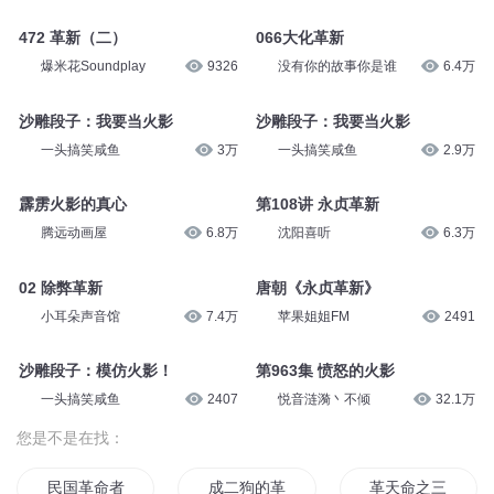
火影一样的男人
230集 成为火影
皮皮TV寡妇
4421
乖乖龙弟东
1.6万
471 革新（一）
066大化革新
爆米花Soundplay
9695
评书家族
2.7万
472 革新（二）
066大化革新
爆米花Soundplay
9326
没有你的故事你是谁
6.4万
沙雕段子：我要当火影
沙雕段子：我要当火影
一头搞笑咸鱼
3万
一头搞笑咸鱼
2.9万
霹雳火影的真心
第108讲 永贞革新
腾远动画屋
6.8万
沈阳喜听
6.3万