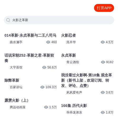
打开APP
火影之革新
014革新·永贞革新与二王八司马
火影忍者
曲水澜亭
460
兆丰华
4.5万
话说宋朝252-革新之君-革新前
永贞革新
奏
青云酒馆
9182
大宇茶馆
56.6万
我没看过火影啊-第18集 观念革
除弊革新
新（新书上架，欢迎订阅、转
发、评论、点赞）
百家讲坛
109.3万
夙夙爱有声
3.6万
霹雳火影（上）