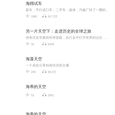
海阔试车
新车，平行进口车，二手车，媒体，汽修厂转了一圈的海阔试车和您聊聊二手车的故事
1982
917.3万
另一片天空下：走进历史的全球之旅
传奇历史学家的环球冒险，在行走中打开世界的过往，探察人类迁徙征程的奇迹和秘密。跨越五大洲三大洋，发现当下与过往的奇妙联结，感知形塑现代世界的力量。用旅行盒子开启环球壮游，成为世界的阅读者。许知远推荐==============================旅行是一 ...
32
5339
海藻天空
一个喜欢分享特殊经历的主播
243
56.5万
海蒂的天空
52
2561
海蒂的天空