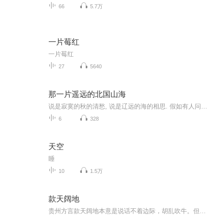
66
5.7万
一片莓红
一片莓红
27
5640
那一片遥远的北国山海
说是寂寞的秋的清愁, 说是辽远的海的相思. 假如有人问我的烦忧, 让我轻轻说出你的名字——辽宁一片辽远中哪里有什么好吃的好玩的？表面看起来平淡无奇又面孔相似的小村各自都有什么特色？从城市到乡村的人身上又有怎样的经历？在这个专辑里，应伦采访了数位驻村书记，他们从都市人的角度探究乡村，带你体验真实、丰富、活色生香的乡村游。每条音频都标注了地点和名字，喜欢就去走走。（辽宁广播电视台真实采访，不涉广告）
6
328
天空
睡
10
1.5万
款天阔地
贵州方言款天阔地本意是说话不着边际，胡乱吹牛。但是在我们这档节目里，结合我们主节目YOUNG为中心延申，年轻人就应该勇于为自己发声，为爱发声。我们梦到什么可以说什么，围绕职场、生活、家庭、情感、社会实时热点等和大家一起自由讨论，碰撞观点。也由...