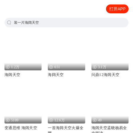
打开APP
装一片海阔天空
1.2万
651
3.1万
海阔天空
海阔天空
问鼎12海阔天空
5109
12.6万
49
变通思维 海阔天空
一首海阔天空火爆全
海阔天空孟晓杨易全