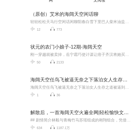
网
文阅读
（原创）艾米的海阔天空闲话聊
轻轻松松天马行空闲话闲聊阳春白雪下里巴人柴米油盐酱醋茶 开门七件事影视娱乐音乐文学想到啥咱们就聊啥
12
773
状元的农门小娘子-12期-海阔天空
刚一穿越就被卖掉，岳宁霜巧使计谋让痞子齐汉将她买下，她成了痞子相公的媳妇儿。从此以后，种田宅斗，调教相公，在线养成甜宠状元，成为状元夫人，这日子，美!
50
2133
海阔天空任鸟飞被逼无奈之下落泊女人生存之道
海阔天空任鸟飞被逼无奈之下落泊女人生存之道被逼到绝境的女人，最先学会的第一课，是放下幻想，接受现实。生存的第二重智慧，是收起情绪，专注谋生。在颠沛流离中，她们还学会了人心复杂，守好边界。被逼到谷底的女人，往往拥有最顽强的生命力。真正的海...
1
36
解散后，一首海阔天空火遍全网|轻松愉快文娱爽文|歌多有真唱|白浮浮X阿基米德
## 剧情简介林毅与青梅竹马苏瑶组成的翱翔组合，凭借《月亮之上》《最炫民族风》等神曲迅速走红，却因主唱苏瑶被火凤娱乐招揽而被迫拆伙。被公司视为“累赘”的林毅毅然退出组合，单飞后以一曲《海阔天空》引爆全网，从“欧耶哥”逆袭为传奇歌神。当苏瑶在...
634
1187.1万