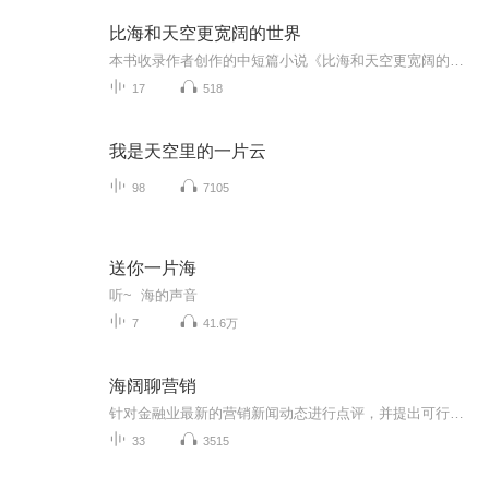
比海和天空更宽阔的世界
本书收录作者创作的中短篇小说《比海和天空更宽阔的世界》《荒野诗篇》《天边外》《芳草地》等，均已发表于2021年的《上海文学》《安徽文学》《青年作家》等文学杂志。作品运用细腻的心理描写，刻画了作家、画家、工人等丰满的人物形象，展现了主人公以丰...
17
518
我是天空里的一片云
98
7105
送你一片海
听~ 海的声音
7
41.6万
海阔聊营销
针对金融业最新的营销新闻动态进行点评，并提出可行性的建议及思路。时聊营销一线大事小情异业借鉴聚焦金融一线海阔老师简介：财经作家北京建筑大学特聘MBA导师清华大学继续教育学院特约讲师中关村企业创新研修院研究员，特约讲师曾任28商机网的总编辑曾任...
33
3515