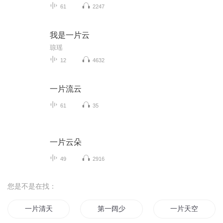
61
2247
我是一片云
琼瑶
12
4632
一片流云
61
35
一片云朵
49
2916
您是不是在找：
一片清天
第一阔少
一片天空