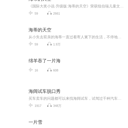
《国际大奖小说·升级版:海蒂的天空》荣获纽伯瑞儿童文学奖银奖。从小失去双亲的海蒂一直过着寄人篱下的生活，不停地在亲戚家之间“穿梭”。她对于不得不看别人脸色过活感到十分厌倦。当她听到从未谋面的查斯特舅舅在蒙大拿留下一大片土地让她继承时，她决...
59
2661
海蒂的天空
从小失去双亲的海蒂一直过着寄人篱下的生活，不停地在亲戚家之间“穿梭”。她对于不得不看别人脸色过活感到十分厌倦。当她听到从未谋面的查斯特舅舅在蒙大拿留下一大片土地让她继承时，她决心离开这个自己不是很喜欢的家，尝试去寻找完全属于自己的天空。...
59
1.9万
绵羊吞了一片海
16
608
海阔试车脱口秀
买车卖车的问题都可以来找海阔试车，试驾过千种汽车的海阔试车将为您用经验解决问题！
1917
348万
一片雪