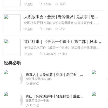
感觉主播做节目很用心！希望一直保持住节目品质
1.91亿
3268
悬疑
回复
2022-10-29
2
大凯故事会：悬疑 | 奇闻怪谈 | 鬼故事 | 恐怖故事
您即将收听到的是由大凯为您播讲的短篇故事合集，本专辑包涵悬疑、鬼故事、刑侦、探案、人性、奇闻、怪谈；内容丰富，欢迎订阅！私自转载必究！超精彩作品已全新发布！点击...
声音很不错哟之前是有基础吗可以互关学习一下吗🌹🌹🌹🌹
6.59亿
5464
悬疑
🌹🌹
回复
2023-05-26
1
道门往事｜《最后一个道士》第二部｜风水秘术神作 夏忆著
史诗级风水巨作《最后一个道士》第二部点击收听最后一个道士第一部《最后一个道士》点击收听最后一个道士第三部《一代天师》《道门往事》精品多人剧全网首发！全网超40亿...
蟾蜍太子
8110.31万
884
悬疑
喜欢就给五星。望海藻天空播到海阔天空，海枯石烂！
经典必听
回复
2023-03-22
1
蛊真人｜大爱仙尊｜热血｜老宝玉｜多人VIP免费有声剧
无敌的小圆圆
专辑播放量超19.3亿
这么用心和内容高质量的电台一定会越来越好
19.04亿
回复
2022-10-04
1
青山丨头陀渊演播丨轻松搞笑丨重生穿越丨古代权谋丨VIP免费 | 多人有声剧
午夜激进分子
连载节目超一千集
11.26亿
一定要坚持做下去，加油💪