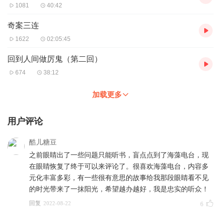
1081
40:42
奇案三连
1622
02:05:45
回到人间做厉鬼（第二回）
674
38:12
加载更多
用户评论
酷儿糖豆
之前眼睛出了一些问题只能听书，盲点点到了海藻电台，现
在眼睛恢复了终于可以来评论了。很喜欢海藻电台，内容多
元化丰富多彩，有一些很有意思的故事给我那段眼睛看不见
的时光带来了一抹阳光，希望越办越好，我是忠实的听众！
回复
2022-08-22
6