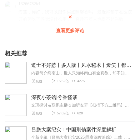
13266782icl
海藻，你好，我可以跟你买点除秽香吗，最近抑郁了在医院
开的药吃了感觉没什么用，一直睡不着人也提不起兴致
回复
2023-07-12
3
查看更多评论
摆不平就躺平
还是比较喜欢听的这种风格
相关推荐
回复
2023-05-01
2
道士不好惹丨多人版丨风水秘术丨爆笑丨都市丨悬疑丨骨头演播
内容简介终南山，世人只知终南山有全真教，却不知终南山下有一座破败的道观。世人只知茅山善捉鬼，天师精辟邪，杨公会风水，却不知古井观人最懂天道。那一天，古井观的人...
妙馨儿86
15.52亿
4275
悬疑
优秀精彩的好节目。连续听了好几期了，篇篇精彩纷呈。最
爱灵异题材的故事，几位优秀的主播播讲功力棒棒哒，演绎
深夜小茶馆|兮香怪谈
的故事层层剥茧抽丝，多角度条分缕析推理猜测，听来现场
代入感非常强，很喜欢海藻电台的节目。永远支持永远祝福
文玩探讨＆联系主播＆加听友群【扫描下方二维码】获取深夜小茶馆一手资讯↓↓↓
👏👏👏🙏🙏🙏
57.62亿
628
悬疑
回复
2022-11-16
2
吕鹏大案纪实：中国刑侦案件深度解析
一切Owo
全新专辑《吕鹏大案纪实2025|罪案深度追踪》上线，点击右边链接订阅收听~吕鹏大案纪实2025|罪案深度追踪_全集免费在线阅读收听下载-喜马拉雅上线福利活动...