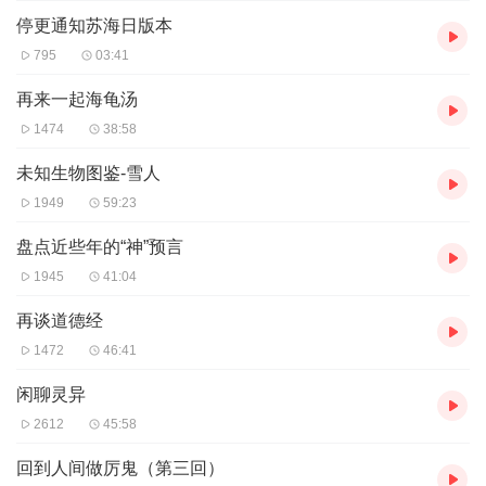
停更通知苏海日版本
795
03:41
再来一起海龟汤
1474
38:58
未知生物图鉴-雪人
1949
59:23
盘点近些年的“神”预言
1945
41:04
再谈道德经
1472
46:41
闲聊灵异
2612
45:58
回到人间做厉鬼（第三回）