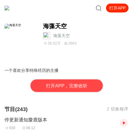
打开APP
海藻天空
海藻天空
56.52万
2663
一个喜欢分享特殊经历的主播
打
开
A
P
P，完整收听
节目(243)
切换顺序
停更新通知麋鹿版本
930
06:12