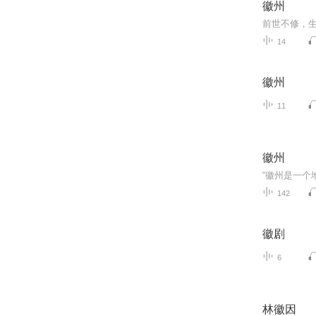
徽州
前世不修，
14
徽州
11
徽州
142
徽剧
6
林徽因