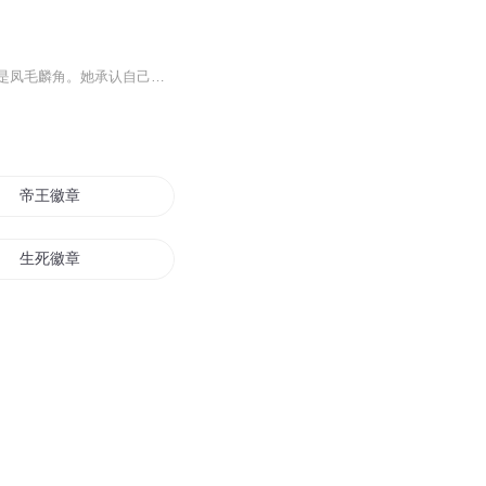
在当时，知识分子是社会少数、精神贵族，像林徽因这样受过良好教育才貌出众的女子，更是凤毛麟角。她承认自己是受双文化教育长大的，英语对于她是一种内在思维和表达方式、一种灵感、一个完整的文化世界。中西文化融合造就了一个“文化林徽因”。她是诗人...
帝王徽章
生死徽章
徽宋逍遥歌
幻光徽章
龙形徽章