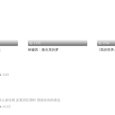
1.9万
2594
真
林徽因：微光里的梦
《我的世界
1329
跟人谈论我 反复回忆我时 我就在你的身边
14.2万