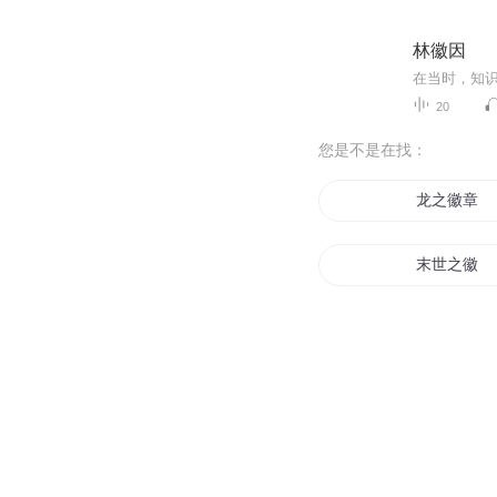
林徽因
20
您是不是在找：
龙之徽章
末世之徽
圣徽战争
虚空星徽
血之徽章