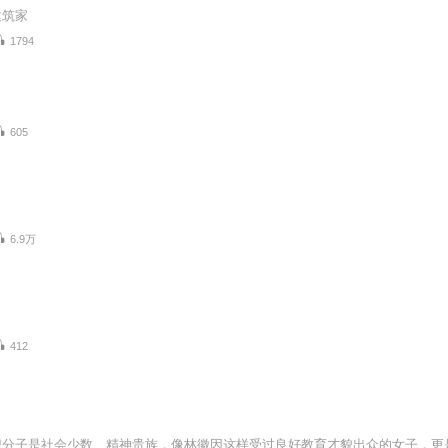
建筑家
1794
605
6.9万
412