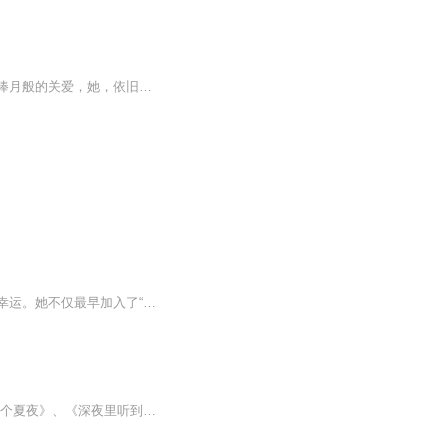
她依旧是红粉帐里的豆蔻女子，踏着英伦的风韵，写着中华的诗歌，在中国文坛上受着众星捧月般的关爱，她，依旧是她——林徽因
在民国时期的著名才女中，林徽因的才艺比萧红和张爱玲等显得更全面一些，人生际遇也更幸运。她不仅最早加入了“新月社“，在诗歌、小说、散文、戏剧、绘画、翻译等方面成就斐然。她几乎标志一个时代的颜色，出众的才，倾城的貌，情感生活也像一个春天的童...
本书分为五个部分，诗歌、散文、小说、书信、剧本。包括《你是人间四月天》、《山中一个夏夜》、《深夜里听到乐声》、《窗子以外》、《一片阳光》、《窘》、《致梁思成》、《梅真同他们》等。是林徽因经典著作的汇集之作。林徽因兼通文理，在建筑学和文...