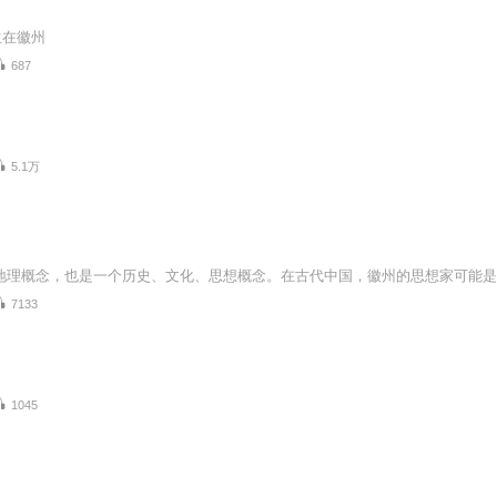
生在徽州
687
5.1万
7133
1045