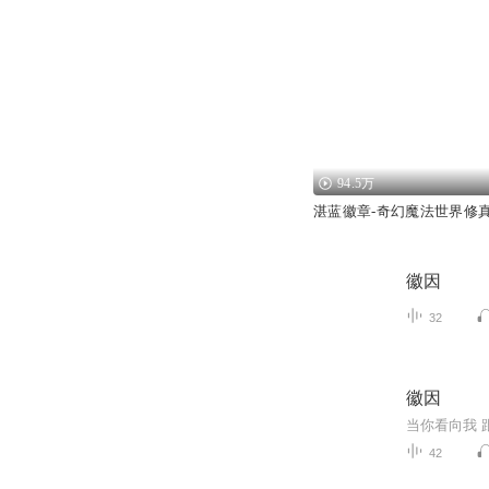
94.5万
湛蓝徽章-奇幻魔法世界修
徽因
32
徽因
当你看向我 
42