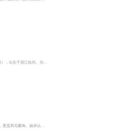
林徽因（1904年6月10日－1955年4月1日），原名“徽音”，汉族。祖籍福建闽侯（今福建福州），出生于浙江杭州。为中国近现代建筑学家、文学家，清华大学建筑系教授。民国九年（1920年）随父林长民赴欧洲游历。民国十二年（1923年）参加新月社活动。民国十三...
在那个年代，知识分子是社会少数、精神贵族，像林徽因这样受过良好教育才貌出众的女子，更是凤毛麟角。她承认自己是受双文化教育长大的，英语对于她是一种内在思维和表达方式、一种灵感、一个完整的文化世界。中西文化融合造就了一个"文化林徽因"。她是诗...