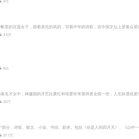
471
3.5万
621
2077
37.7万