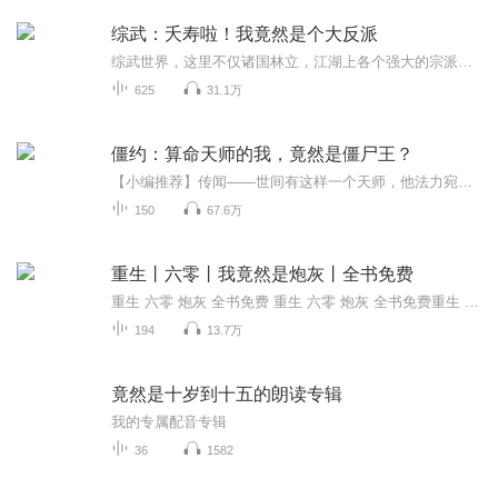
综武：夭寿啦！我竟然是个大反派
综武世界，这里不仅诸国林立，江湖上各个强大的宗派也都共存在这个大陆里，苏晨穿越到综武世界，他的身份竟然是江湖里赫赫有名的大魔头，烧过寺庙，揍过张无忌，郭靖，楚留香等这些主角，也偷过各个帝国皇宫里的宝物，甚至还调戏过黄蓉，林诗音，焱妃，师...
625
31.1万
僵约：算命天师的我，竟然是僵尸王？
【小编推荐】传闻——世间有这样一个天师，他法力宛若仙佛，百年出现一次，当他出现之时，他会捧着一本古籍，为世人查探过去，窥探未来一角，能知天命，也知人事。【简介】【飞卢中文网独家签约作品】世间有这样一则传闻——世间有这样一个天师，他法力宛...
150
67.6万
重生丨六零丨我竟然是炮灰丨全书免费
重生 六零 炮灰 全书免费 重生 六零 炮灰 全书免费重生 六零 炮灰 全书免费
194
13.7万
竟然是十岁到十五的朗读专辑
我的专属配音专辑
36
1582