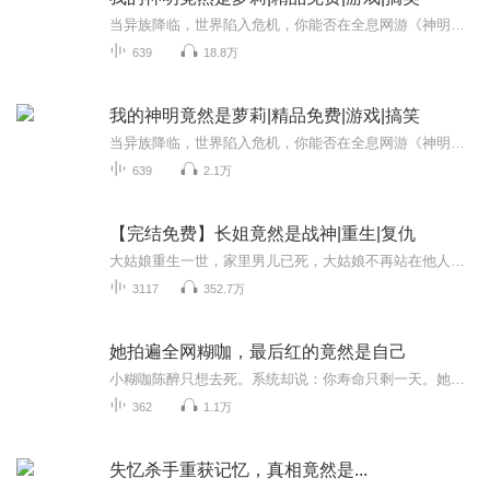
当异族降临，世界陷入危机，你能否在全息网游《神明》中扭转乾坤？本以为会召唤出强大的神明，却没想到是个软萌萝莉。别小看她，她有着超乎想象的能量！在充满未知与挑战的异世界，主角带着她一路升级打怪，解开一个个神秘谜团。快来一起见证这场反差萌十...
639
18.8万
我的神明竟然是萝莉|精品免费|游戏|搞笑
当异族降临，世界陷入危机，你能否在全息网游《神明》中扭转乾坤？本以为会召唤出强大的神明，却没想到是个软萌萝莉。别小看她，她有着超乎想象的能量！在充满未知与挑战的异世界，主角带着她一路升级打怪，解开一个个神秘谜团。快来一起见证这场反差萌十...
639
2.1万
【完结免费】长姐竟然是战神|重生|复仇
大姑娘重生一世，家里男儿已死，大姑娘不再站在他人身后成就白眼狼的战绩，而是让自己成为一代战神，这一世必定要保护好妹妹们，绝不重蹈覆辙~
3117
352.7万
她拍遍全网糊咖，最后红的竟然是自己
小糊咖陈醉只想去死。系统却说：你寿命只剩一天。她索性摆烂，举起相机为糊咖男团拍下“遗照”。微博消息瞬间99+。咦？她不用死啦？好消息是，她终于火了。坏消息是，她好像变成了站姐。
362
1.1万
失忆杀手重获记忆，真相竟然是...