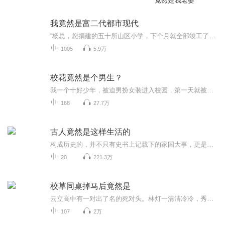
竟然是我老婆
我竟然是富二代都市现代
“杨总，您捐建的五十所山区小学，下个月就全部竣工了。”转，为市里增添了三万六千个工作岗位。”“杨总，您已经被市里评为十佳青年了。”看着身旁喋喋不休的秘书，杨小天摆了摆手，说道：”低调低调，咱们有钱人办实事，办好事，是不图名不图利的，只要...
1005
5.9万
校花竟然是个男生？
我一个十好少年，被迫男扮女装进入校园，第一天就被校花盯上，并且一心要赶走我。 我的呆萌同桌，是真傻还是装傻呢？ 曾经的邻居隔壁家的小孩，时刻威胁着我在我妈眼里地位的人竟然在某个早上出其不意的出现在我们班，还做了我的新同桌。 校草自以为救了我一次就总跑到我面前晃悠，直到被我坑后才安分下来，只是他那眼神还是让我对他有所怀疑，这家伙不会是憋着使坏呢吧？ 因为有个男团梦，我慧眼识英雄，给自己找了个师父，却不想这一找竟然找了个大神，师父的神秘引起我的好奇心，我开始观察和他似乎有着非同寻常关系的班主任。 不断向我示好的舞蹈老师，有着一双看似单纯却很有穿透力的眼睛。 似乎每个人都不简单，每个人都很神秘，每个人的心中都藏着我不知道的秘密。 究竟我能摆脱他们的纠缠，能摆脱女装能顺利的进入娱乐圈出道成为男团中的一员吗？还是会有其他不可预测的未来再等着我？
168
27.7万
古人竟然是这样生活的
构成历史的，并不只有史书上记载下的家国大事，更是日复一日的寻常生活。在本专辑《古人的日常生活》里，我们将从不一样的角度，为大家揭开那些被历史课本所忽视，却又与生活息息相关的古代日常。21世纪的科技变幻莫测，生活也变得更加丰富多彩，但这就不...
20
221.3万
校草同桌掉马后竟然是
云立高中有一对出了名的死对头。林灯一清清冷冷，秀骨绝佳，人从花丛过片叶不沾身。喻泽年高挑俊逸，笑容杀人，人从花丛过桃花到处摘。明明都是风云人物，偏的看不惯对方。老师们头疼，校长头疼，谁都头疼。到后来索性调到一块坐。老师气极：你俩给我坐一块儿去！什么时候和好什么时候滚回去！成为同桌的俩人：.电竞圈也有一对出了名的死对头。DD与年大爷，超高人气神秘大神。身在不同战队也没见过对方，因为一次意外结下世仇，从此一见面就杀红眼，杀的直播间次次沸腾！而不巧的是今年俩人总决赛对上了。总...
107
2万