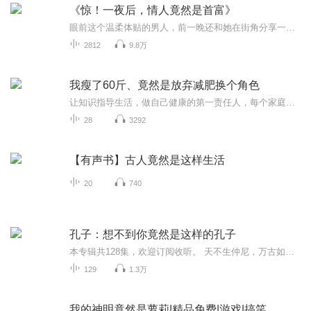
《惊！一夜后，情人竟然是首富》
眼前这个温柔体贴的男人，前一晚还和她在街角分享一碗热汤，转天竟以“全球首富”的身份出现在财经头条上。当他带着顶级财团的气场，手捧钻戒出现在她的出租屋前时，苏晚懵了：“我们不是只算……露水情缘吗？”男人低笑，将她圈入怀中：“对别人是露水，...
2812
9.8万
我瘦了60斤、竟然是放弃减肥换个角色
让知识指导生活，做自己健康的第一责任人，每个家庭都需要一个懂健康的人。当你认识到自己是健康的第一责任人的时候，你在这一生中可以减少25%的疾病可能性，提高你的寿命20%，健康知识是多么的重要。一个家庭中有一个懂的健康管理的人，就可以减少75%的疾...
28
3292
【有声书】古人竟然是这样生活
20
740
孔子：想不到你竟然是这样的孔子
本专辑共128集，欢迎订阅收听。 天不生仲尼，万古如黑夜。——朱熹 孔子不是神，而是人，是： 一个有血有肉，感情丰富的人； 一个好古敏求，诲人不僖，传递古代文化的人； 一个满腹经纶，针砭时弊的人； 一个四处游说，替统治者操心，为民请命的人； 一个...
129
1.3万
我的神明竟然是萝莉|精品免费|游戏|搞笑