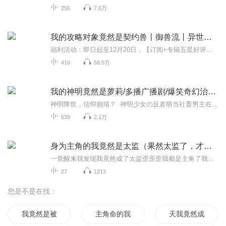
256
7.6万
我的攻略对象竟然是契约兽丨御兽流丨异世界丨多人剧
福利活动：即日起至12月20日，【订阅+专辑五星好评】，每周抽取一名粉丝送【喜马拉雅月卡1张】每周日在专辑评论页面随机抽取一名小耳朵！每周一在当天更新的节目中公布中奖结果，并通过私信通知领取月卡！更多优质作品持续制作中~ 关注我们第一时间获取最...
416
58.5万
我的神明竟然是萝莉/多播广播剧/爆笑奇幻治愈天道
神明降世，信仰崩塌？ 神明少女の反差萌当社畜男主在神社许愿“想要人生重启”， 一道惊雷劈下—— 契约达成！ 但眼前的神明……竟是个扎双马尾、叼棒棒糖的毒舌萝莉？！在萝莉神明的电玩瘾、甜食控与傲娇三连击下， 开启了鸡飞狗跳的救世...
639
2.1万
身为主角的我竟然是太监（果然太监了，才三集就太监）
一觉醒来我发现我竟然成了太监歪歪歪我都是主角了我怎么能是太监呢谁家主角是太监啊我不想当太监啊我想一统江山后宫三千佳丽啊然而，哪怕身为太监身处波诡云谲的后宫稍有不慎还是会暴毙我必须苟起来猥琐发育
27
1213
您是不是在找：
我竟然是被选中的人
主角命的我的异世生活竟然是这样
天我竟然成了系统