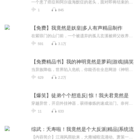
一个患了癌症和阿尔兹海默症的老头，面对即将结束的人生和智障的孩子，他的内心无比煎熬。他该怎么做？
1
845
【免费】我竟然是妖皇|多人有声精品制作
在紫琼门的山门前，一个被遗弃的孤儿玄溪被师父收养，从此踏上了修行之路。他与好友玄瑶和玄冥在门派中过着看似平凡的日子，却因一次意外发现了一个隐藏在后山的神秘山洞。洞中，玄溪触摸了一块神秘的石头，瞬间触发了一系列诡异的现象，他看到了自己从未...
591
3.1万
【免费精品书】我的神明竟然是萝莉|游戏|搞笑
当异族降临，世界陷入危机，你能否在全息网游《神明》中扭转乾坤？本以为会召唤出强大的神明，却没想到是个软萌萝莉。别小看她，这个萝莉神明有着超乎想象的能量！在充满未知与挑战的异世界，主角带着她一路升级打怪，解开一个个神秘谜团，共同书写一段独...
629
2.2万
【爆笑】徒弟个个想造反| 惊！我夫君竟然是
穿越异世，开启外挂神器，获得修炼的速成法门。奈何，来自异界，天道不容，无法修炼。只能广收徒，多授业。却不想——大徒弟武功盖世；二徒弟丹术无双；三徒弟万古唯一僵尸王…...七徒弟绣花针里造河山，八徒弟神级厨艺能调绝品香。横空而出的娃娃军团，所...
11
633
综武：夭寿啦！我竟然是个大反派|精品|系统流
【内容简介】江湖风雨欲来，大雍城暗流涌动。萧策一觉醒来，身中内伤，被误认为少爵。他竟与一个神秘系统绑定，系统称他是无恶不作的反派，还让他被迫执行反震任务。为求生，他不得不一次次伤害主角，换取宝囊提升实力。城中长生蛊现世，刺客频出，危机四...