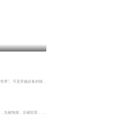
王峰创造了一款游戏 “御九天”，在即将功成名就，走向人生巅峰的时候，穿越到了 “九天世界”。可是穿越必备的辅助系统呢？不是高富帅也就罢了，毕竟王家兄弟是个有才华的人，可，地牢小皮鞭开局是什么鬼？
作者：骇龙 演播：神奇阿格星辰大陆，浩天帝国，拥有军公子身份，却因修炼废材而自甘**，先被悔婚，后被陷害，家破人亡，身受奇耻大辱下选择了跳崖自尽，不想，却因此遭遇灵蛇，从此改变了人生的轨迹。。。