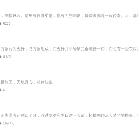
6273
8.8万
八世轮回，天地真心，相伴红尘
61
169.4万