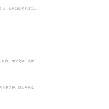
【作品简介】一个天才但却被家族长期打压，不在沉默中死亡，就在沉默中爆发。宝剑出鞘之日，且看我如何剑惊九天！【作者简介】木弓长点【播音简介】小小七和弦：青年配音演员。擅长声线：少年、青年、中年、老年。播音风格：轻松舒适不紧绷，可盐可甜可逗...
一剑诛仙佛，一剑葬神魔！ 他本是皇城第一武道天才，却丹田被毁，沦为天下人耻笑的废物。 绝望之际，竟发现体内藏有一座剑神墓！ 十八道神秘墓碑，刻印着无上剑道绝学，墓中更有一道神剑之魂，名为葬天！ 从此之后，一个亘古未有的剑神横...
修仙界大乱，源帝、剑帝各路巨擘割据称雄，视众生为蝼蚁。而我，只是一颗被所有人踩在脚下的废种。他们夺我造化，断我仙路，笑我永无翻身之日！殊不知，我这颗种子，吞的是天地气运，修的是无上霸体！待我破土之日，必以尔等帝血染青天！看我一介凡种，如...