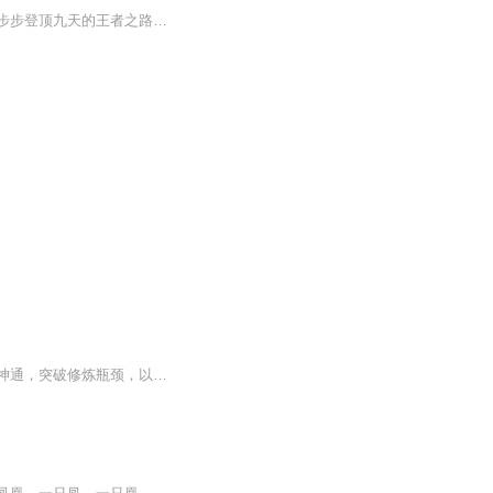
武道宗师古木携五行真元诀，以废柴之躯逆境而起，突破武道七境，领悟三千大道，开启一步步登顶九天的王者之路，力战群雄，怒斩诸神；冲冠一怒只为红颜！
【内容简介】猎捕灵兽，却意外窥见公主沐浴，惹来无尽追杀！危境中，少年宗逸激发星元神通，突破修炼瓶颈，以天才资质修炼九玄大法！逆天而行，威凌天下，凭借自身的天赋与奇遇，最终踏上无极巅峰。【作者/主播简介】作者：灵山岛主，网络小说作家，代表作...