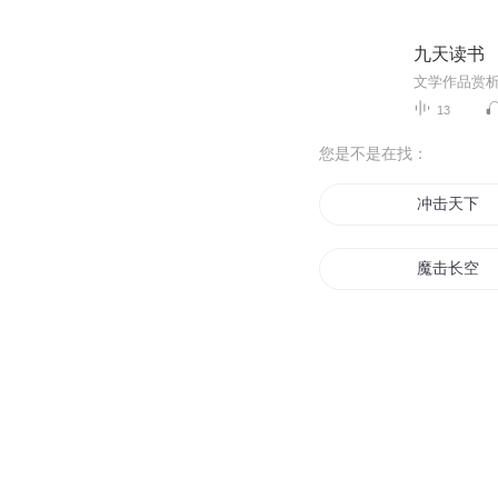
九天读书
文学作品赏
13
您是不是在找：
冲击天下
魔击长空
全金打击
重击之王
一击路人