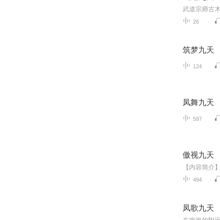
26
筑梦九天
124
凤舞九天
597
傲视九天
494
凤歌九天