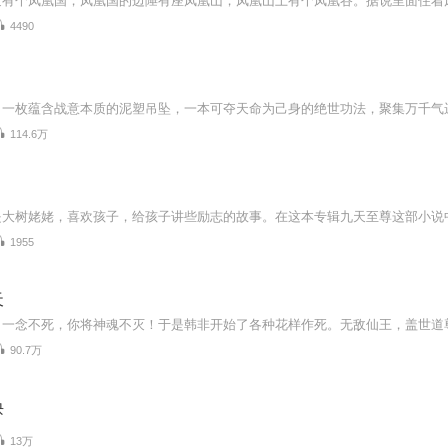
4490
114.6万
1955
天
90.7万
诀
13万