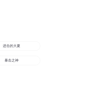
进击的大夏
暴击之神
最后的反击
击穿星海
以剑击之