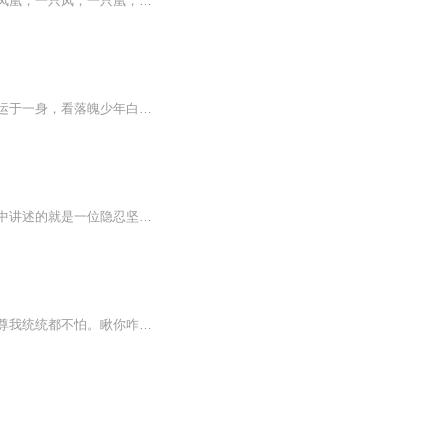
在南海的附近有个凤凰国，凤凰国的边陲有座凤凰山，凤凰山上有个凤凰谷。据说里面住着凤凰，一只凤，一只凰，凤为雄，凰为雌。凤凰性格高洁，非晨露不饮，非嫩竹不食，非千年梧桐不栖。山谷里有划分为四个区域，如同春夏秋冬四个季节，分别住着掌管四季开...
【内容简介】一枚蕴含战意本质的泥塑吊坠，一本可夺天命为己身的绝世功法，聚集万千气运于一身，看落魄少年白梓年为救其母，醒其父，走向那逆天修神之路。【作者/主播简介】作者：牧笛，网络小说作家。主播：干将_余音【购买须知】1、本作品为付费有声书，...
大家好，我是大树姥姥，喜欢孩子，给孩子讲些励志的故事。在这本专辑九天至尊这部小说中讲述的就是一位隐忍坚强的少年受尽屈辱，从底属蝼蚁受挫逆天改命最后成为九天唯一至尊希望孩子们读后受益匪浅。
【内容简介】一念不死，你将神魂不灭！于是韩非开始了各种花样作死。无敌仙王，盖世道尊我统统都不怕。瞅你咋地了？我还惹你呢！抢仙女，偷神药，炸福地，杀圣子！你们不服就来弄死我啊！弄不死我？嘿嘿嘿嘿嘿嘿，你完蛋了！ 【制作简介】 作者：秋水 播音：天亮...