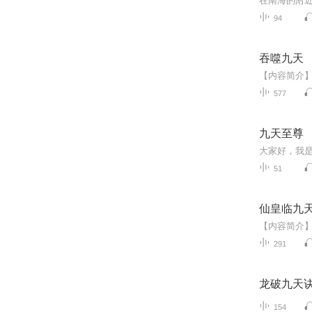
94
吞噬九天
577
九天至尊
51
仙皇临九
291
龙破九天
154