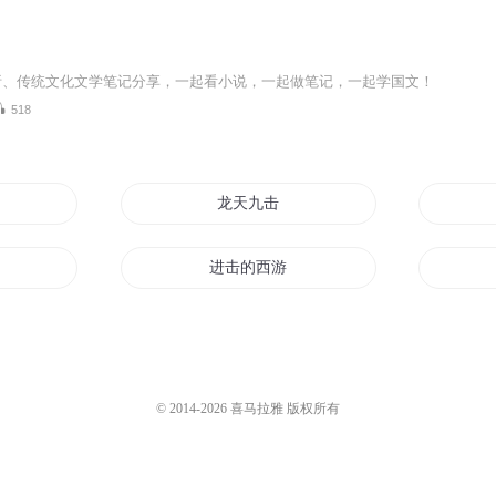
析、传统文化文学笔记分享，一起看小说，一起做笔记，一起学国文！
518
龙天九击
进击的西游
来自世界的美好一击
从一击男开始
© 2014-
2026
喜马拉雅 版权所有
一击少女