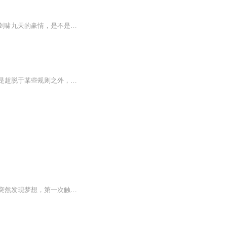
带你穿梭江湖，剑指风云。这里有侠骨柔情，也有刀光剑影，每首歌都是一段传奇。听，那剑啸九天的豪情，是不是让你心潮澎湃？别犹豫，戴上耳机，让我们一起笑傲江湖！
【内容简介】万物分为五行，乃万物组成，而五行并非能够完全囊括一切，而总有一些东西是超脱于某些规则之外，比如说天雷，生于火而超脱于火，不受五行控制，超脱于五行之外，而天下间，能够得到天雷之力的人少之又少，传闻中，第一个手持天雷之下镇压血巫...
【内容简介】距离高考还剩四个月，渡过除夕和生日这一天后，怀揣翱翔蓝天梦想的周海，突然发现梦想，第一次触手可及。这是一位天之骄子的故事，更是一个苍穹之巅的传奇。睥睨天下的战鹰，凝聚于身的白色音爆云，还有属于那一份人类自古以来的飞行之梦。一...