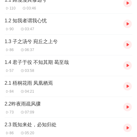
110
03:46
1.2 知我者谓我心忧
90
03:47
1.3 子之汤兮 宛丘之上兮
86
06:37
1.4 君子于役 不知其期 曷至哉
57
03:58
2.1 梧桐花雨 凤凰栖焉
84
04:21
2.2昨夜雨疏风骤
73
07:09
2.3 既知来处，必知归处
86
05:20