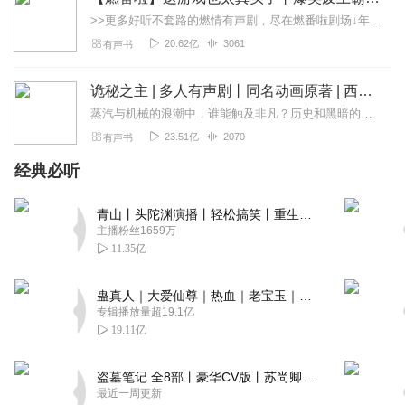
>>更多好听不套路的燃情有声剧，尽在燃番啦剧场↓年度重磅推荐本专辑为VIP免费专辑每天上午10点5集更新，订阅可以听到最新内容哦！每周抽一个专辑五星优质评论送...
20.62亿
3061
有声书
诡秘之主 | 多人有声剧丨同名动画原著 | 西幻克苏鲁 | 乌贼作品
蒸汽与机械的浪潮中，谁能触及非凡？历史和黑暗的迷雾里，又是谁在耳语？我从诡秘中醒来，睁眼看见这个世界：枪械，大炮，巨舰，飞空艇，差分机；魔药，占卜，诅咒，倒吊人...
23.51亿
2070
有声书
经典必听
青山丨头陀渊演播丨轻松搞笑丨重生穿越丨古代权谋丨VIP免费 | 多人有声剧
主播粉丝1659万
11.35亿
蛊真人｜大爱仙尊｜热血｜老宝玉｜多人VIP免费有声剧
专辑播放量超19.1亿
19.11亿
盗墓笔记 全8部丨豪华CV版丨苏尚卿&边江 领衔 多人有声剧丨冠声文化丨南派三叔
最近一周更新