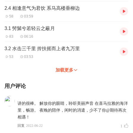
2.4 相逢意气为君饮 系马高楼垂柳边
58
03:59
3.1 髣髴兮若轻云之蔽月
83
06:16
3.2 水击三千里 抟扶摇而上者九万里
53
03:53
加载更多
用户评论
讲的很棒。 解放你的眼睛，聆听美丽声音 在喜马拉雅的海洋
里，畅游。 夜晚的陪伴，闲时的消遣，少不了你@期待再次
相遇！
回复
2022-06-22
1