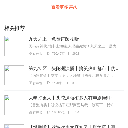
查看更多评论
相关推荐
九天之上｜免费订阅收听
天书封神榜,地书山海经,人书生死簿！九天之上，是为仙宫！世间百态，有因就有果，技不如人，只能忍。
710.46万
2802
有声书
第九特区丨头陀渊演播丨搞笑热血都市丨伪戒丨VIP免费多人有声剧
【内容简介】灾变过后，大地满目疮痍。粮食匮乏，资源紧俏，局势混乱……一位从待规划区杀出来的青年，背对着漫天黄沙，孤身来到九区谋生，却不曾想偶然结识三五好友，一念...
44.39亿
2813
有声书
大奉打更人丨头陀渊领衔多人有声剧|畅听全集|王鹤棣、田曦薇主演影视剧原著|卖报小郎君
【冒泡有奖】听说杨千幻那厮要与我一较高下，我许七安要开始装叉了！快进入声音播放页戳下方输入框，冒个泡偷偷告诉我，我要用哪些诗词才能胜过他？说得好的，有赏！202...
110.64亿
1754
有声书
【燃番啦】这游戏也太真实了丨爆笑废土霸榜神作丨紫襟剧社制作