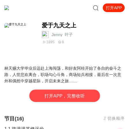
打开APP
爱于九天之上
Jenny_叶子
1895
8
林天赐大学毕业后远赴上海闯荡，和好友阿桂开始了各自的奋斗之
路，人世悲欢离合，职场勾心斗角，商场短兵相接，最后在一次意
外和偶然中穿越星际，开启未来之旅……
打
开
A
P
P，完整收听
节目(16)
切换顺序
1.1 路漫漫其修远兮