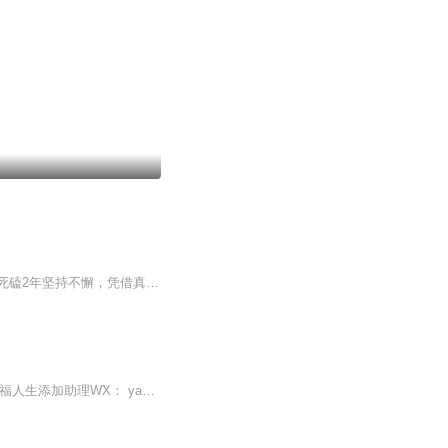
王东东，从事微商教育行业。端过菜盘，摆过地摊，从无背景没人脉，迷茫无望到找到方向死磕2年坚持不懈，凭借真实，坚持，抓住移动互联网机遇，帮助服务影响千万微商人次,专注服务于一线拼搏的个人微商找到方向，实现自我价值。2015年创建王东东商学院，拥有几千位付费学员。微信：370840134 添加备注（学习）无备注不通过！
智慧“加”一点，生活“美”一天在忙碌中保持觉知，在琐碎里看见转机给生活加点智慧，拥抱幸福人生添加助理WX： yaolinli201，备注 “喜马拉雅”可领取《人生幸福手册》电子书一份开启你的智慧成长之旅