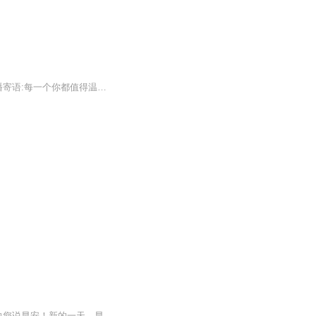
节目主题:早安～耳朵醒了吗？主播介绍:米娅吖是个菜鸟玩家～在发现的路上愉悦奔跑�主播寄语:每一个你都值得温柔以待�更新频率:每天清晨不见不散
书籍信息：早安·姝语内容重点：用声音点亮文字，用声音点亮幸福，这里是早安·姝语每天向您说早安！新的一天，早安加油！2023我们不见不散！推荐人群：这里是早安·姝语～励志语录，正能量满满，适合收听➕订阅哦！让我们一起走进2023，陪伴2023，成长202...