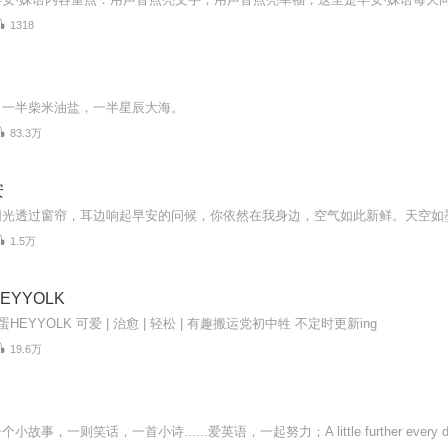
1318
，一半柴米油盐，一半星辰大海。
83.3万
安
1.5万
EYYOLK
HEYYOLK 可爱 | 治愈 | 轻松 | 有趣搬运党初中牲 不定时更新ing
19.6万
故事，一则笑话，一首小诗......爱英语，一起努力；A little further every