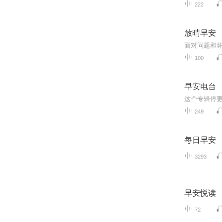
222
放晴早安
100
早安电台
这个专辑停
249
每日早安
3293
早安悦读
72