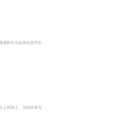
我在努力使声音内容更有营养如果你是上班族，每天早晨我们一起开启全新的每一天，元气满满新生活如果你是学生，我希望我们都能陪伴彼此一起记录点滴成长，记录你我的生活，让时间证明一切努力，舒服，艰难，希望都是成长的必不可缺。我很庆幸您能看见这些文字，我只想用我的早安电台用最温暖的声音送到您的耳朵里。我只想变得更好，坚持更新，让更多人在清晨醒来有我的陪伴。你可以在微博搜索：晞晞电台123找到我，也可以微信搜索xixidiantai123与我交流沟通，分享你的故事；我还有一个极其不成熟的...
通勤路上没精神？职场能量已告急？《早安，早鸟》是你专属的晨间职场能量棒！我们专注在上班路上，为你快速充电，提供5分钟就能听完的极致干货。 在这里，你能获得：√ 高效技巧：Excel秘籍、时间管理法则，让你效率翻倍。√ 沟通艺术：汇报、谈判、跨部门...