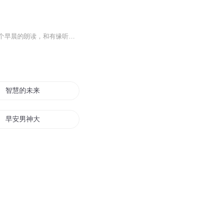
做早安诵读的分享起初是读到徐志摩的《偶然》，后来又找到其他一些经典的作品，就想做个早晨的朗读，和有缘听到这个专辑的朋友一起欣赏
智慧的未来
早安男神大人
早安男神
重生之我的智慧人生
斗罗大陆之智慧仙帝