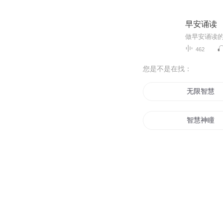
早安诵读
462
您是不是在找：
无限智慧
智慧神瞳
智慧宝之天
智慧神殿
修炼的智慧