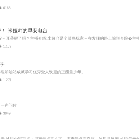
6163
好！-米娅吖的早安电台
1.1万
伴学
心理加油站成就学习优秀受人欢迎的正能量少年。
1.2万
第一声问候
3949