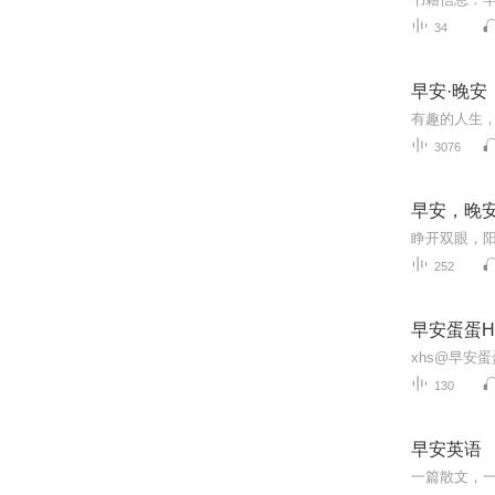
34
早安·晚安
有趣的人生
3076
早安，晚
252
早安蛋蛋H
xhs@早安蛋蛋
130
早安英语
一篇散文，一个小