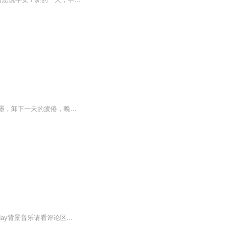
睁开双眼，阳光透过窗帘，耳边响起早安的问候，你依然在我身边，空气如此新鲜。天空如墨，卸下一天的疲倦，晚安的关怀缱绻耳边，便又是是美好的一整天！
 day背景音乐请看评论区...