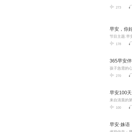
273
早安，你
178
365早安
孩子急需的
270
早安100天
来自清晨的
100
早安·姝语