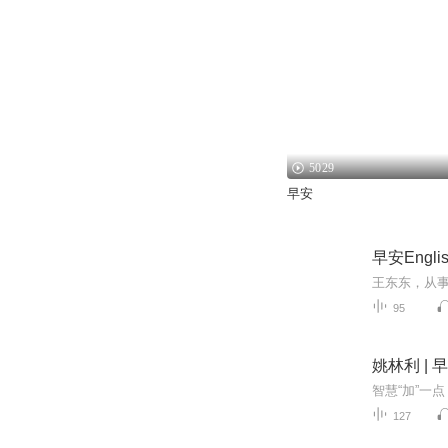
5029
早安
早安Engli
95
姚林利 |
127