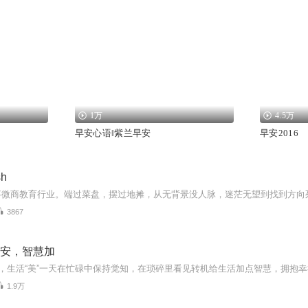
1万
4.5万
早安心语‖紫兰早安
早安2016
sh
3867
 早安，智慧加
1.9万