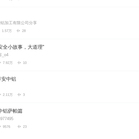
小，有待改进
阳铝加工有限公司分享
1.57万
28
示作用
安全小故事，大道理”
_o4
7.92万
10
有了？
早安中铝
2.11万
3
太多了
中铝萨帕篇
977495
9576
23
，直接棒槌，听都听不清，没人了吗？没人交给ai