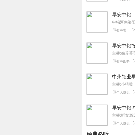
音乐太大，人声太
回复
2026-07-07
早安中铝
中铝河南洛
田园牧歌2000
有声书
非常具有实用和警
回复
2025-05-14
早安中铝“
主播:姑苏慕容
1566775miyn
有声图书
年前的早安中铝没
回复
2025-02-06
中州铝业
主播:小猪璇
听友204288818
个人成长
广告太多了，广告
回复
2025-03-05
早安中铝-
主播:听友393
我是说谎人
个人成长
青海主播是谁找的
经典必听