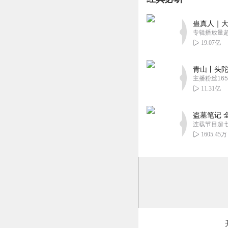
回复
2026-07-13
蛊真人｜大
听友513822023
专辑播放量超1
既然是中铝集团每
19.07亿
掉，广告消除。
回复
2026-07-06
青山丨头陀
主播粉丝165
11.31亿
盗墓笔记 
连载节目超
1605.45万