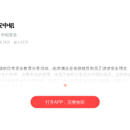
安中铝
中铝安全
8.76万
1.07万
级的日常安全教育分享活动，由所属企业各级领导和员工讲述安全理念
不安全行为等，诠释安全的道理，使员工收听分享后从中得到启示，达到安
业健康安全行为的目的，养成了“天天分享安全”的良好氛围。在每个工作日
层转发分享到每位员工。
打
开
A
P
P，完整收听