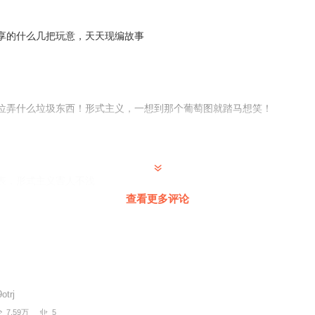
享的什么几把玩意，天天现编故事
位弄什么垃圾东西！形式主义，一想到那个葡萄图就踏马想笑！
表，形式主义害人不浅
查看更多评论
让ai来写，配个普通话标准点的语音，整的什么玩意，每天给工作人员放
otrj
lz
7.59万
5