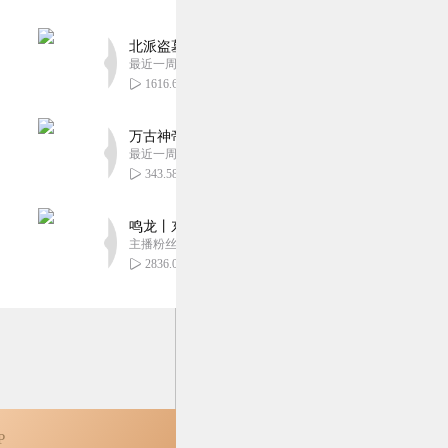
0
北派盗墓笔记丨头陀渊出品丨悬疑灵异丨摸金校尉丨
最近一周更新
示出来，把背景音乐去
1616.66万
万古神帝丨玄幻丨热血丨紫襟团队演播丨多人有声
0
最近一周更新
343.58万
鸣龙丨东方玄幻丨紫襟团队丨轻松搞笑丨多人有声
主播粉丝2836万
2836.05万
P