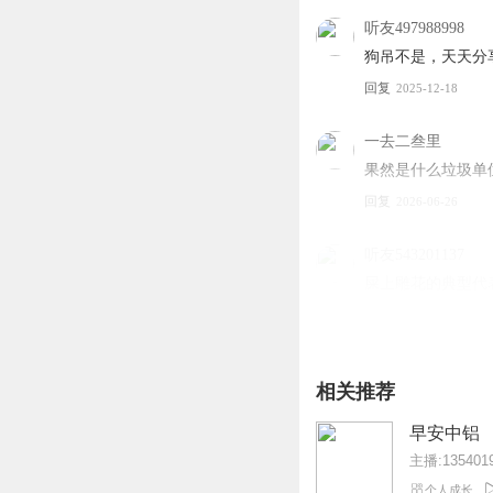
听友497988998
狗吊不是，天天分
回复
2025-12-18
一去二叁里
果然是什么垃圾单
回复
2026-06-26
听友543201137
屎上雕花的典型代
回复
2026-03-03
听友542442308
相关推荐
实在不会编，就去
回复
2026-03-18
早安中铝
主播:1354019
1zt2vuvrjymb2vi4k5
个人成长