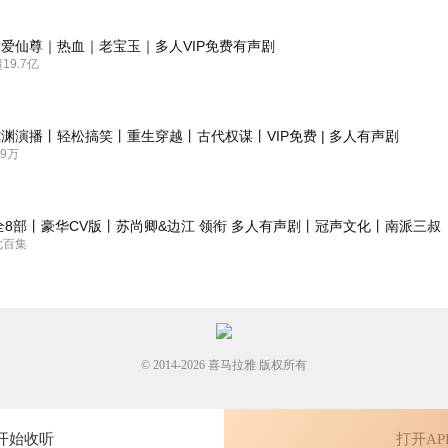
爱仙尊｜热血｜老宝玉｜多人VIP免费有声剧
9.7亿
天必学的安全活动，就不能实际一点吗？尽搞的花里胡哨。麻烦让文章显
渊演播丨轻松搞笑丨重生穿越丨古代权谋丨VIP免费 | 多人有声剧
9万
全8部丨豪华CV版丨苏尚卿&边江 领衔 多人有声剧丨冠声文化丨南派三叔
七百集
© 2014-
2026
喜马拉雅 版权所有
开始收听
打开AP