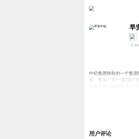
早
68
中铝集团独创的一个集团
例、警示、“吓一跳”的
安全意识、进而改变自己职
铝
”音频通过微信群，层
用户评论