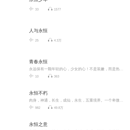
33
1577
人与永恒
25
4.3万
青春永恒
永远保有一颗年轻的心，少女的心！不是装嫩，而是热爱生活，热爱生命！对自己多一分洒脱，对他人多一分宽容。不要让生活的琐碎磨灭自己那颗青春的心！
10
363
永恒不朽
肉身，神通，长生，成仙，永生，五重境界。一个卑微的生灵，怎么样一步步打开永生之门？天地之间，肉身的结构，神通的奥秘，长生的逍遥，成仙的力量，永生的希望，尽在其中。无穷无尽的新奇法宝，崭新世界，仙道门派，人，妖，神，仙，魔，王，皇，帝，人...
982
49.8万
永恒之意