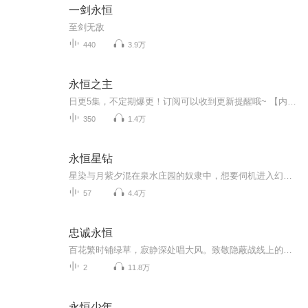
一剑永恒
至剑无敌
440
3.9万
永恒之主
日更5集，不定期爆更！订阅可以收到更新提醒哦~ 【内容简介】 回归乡土的青年萧国庆，凭借家传雕刻技艺，意外触碰神秘力量，神魂觉醒，步入修真世界。在神奇的原石空间中，他目标坚定，追求长生之道，欲参悟天地法则。修行路上，生死试炼、神通对决，他将...
350
1.4万
永恒星钻
星染与月紫夕混在泉水庄园的奴隶中，想要伺机进入幻月神殿，然而等待他们的却是永恒的别离——月紫夕与幻月手杖一同“消失"在星染面前，无论星染多么努力，都无法握住他逐渐破碎的指尖。 内心悲痛的星染决定继承月紫夕的遗志，找到失踪的幻月手杖，消除阴...
57
4.4万
忠诚永恒
百花繁时铺绿草，寂静深处唱大风。致敬隐蔽战线上的忠诚卫士！
2
11.8万
永恒少年