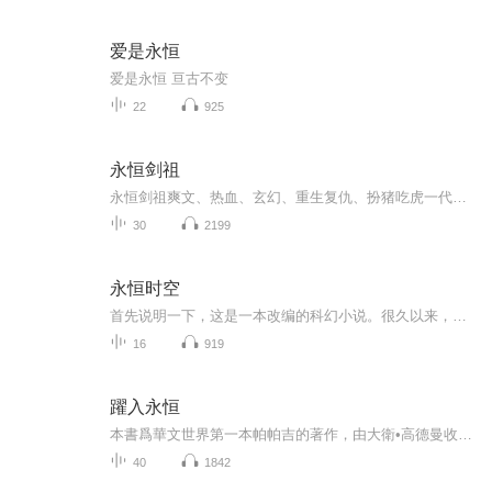
爱是永恒
爱是永恒 亘古不变
22
925
永恒剑祖
永恒剑祖爽文、热血、玄幻、重生复仇、扮猪吃虎一代剑道天帝证道屠神，入轮回转世重生。这一世，修上古之法，锻肉身天地，打破天地桎梏，斩碎欺世阴谋，以无敌之姿，重登无上巅峰，让那天宫颤抖，使那众神匍匐！如果想阅读文字完整版小说，请到微信搜一搜...
30
2199
永恒时空
首先说明一下，这是一本改编的科幻小说。很久以来，我一直很崇拜阿西莫夫先生及其伟大著作《永恒的终结》。可能看的次数多了，慢慢的就有一个想法在我的心中不断的滋长起来，那就是重新编辑一下这本书的中文故事。《永恒的终结》出版于1955年，那时候科幻...
16
919
躍入永恒
本書爲華文世界第一本帕帕吉的著作，由大衛•高德曼收集了十位求道者對帕帕吉的訪談，每個人都從自身的經驗與角度來提問，一來一往，如實呈現了帕帕吉的教導風格，是非常珍貴的第一手訪談資料，也成爲親近帕帕吉的最佳入門讀物。帕帕吉承接了拉瑪那尊者(Sr...
40
1842