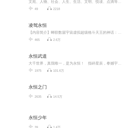
文苑、人物、社会、人生、生活、文明、悦读、点滴等角度，积累故事，分享经历。谢谢大家的聆听和厚爱！
49
2218
凌驾永恒
【内容简介】蝉联数届宇宙虚拟超级格斗天王的神话：王虎被称为无法被人击败的虚拟格斗之神，现实中却是一个重病患者，根本无法移动自己的身体。在最后一届大赛上，为了绽放人生最后的光彩，动用了医生多次叮嘱大脑神经无法承受的超必杀，从而死亡。灵魂穿...
465
2.6万
永恒武道
大千世界，真我唯一，是为永恒！ 指碎星辰，拳撼宇宙，脚踏诸天，武道可通神！ 这是平凡小子林峰的崛起之路！
1975
101.6万
永恒之门
2635
14.5万
永恒少年
39
1.4万