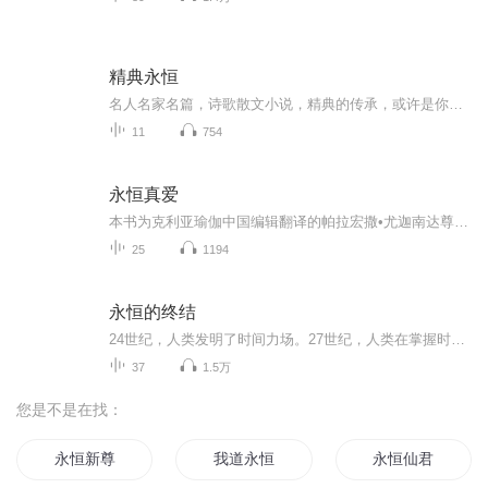
精典永恒
名人名家名篇，诗歌散文小说，精典的传承，或许是你永远的怀恋……
11
754
永恒真爱
本书为克利亚瑜伽中国编辑翻译的帕拉宏撒•尤迦南达尊者所著书的著作。
25
1194
永恒的终结
24世纪，人类发明了时间力场。27世纪，人类在掌握时间旅行技术后，开始穿越时空，并改写现实。通过纠正过去的错误，将所有灾难扼杀在萌芽中，人类终于获得安宁的未来。然而，这种“绝对安全”的未来却在某一天迎来了终结。不知不觉中形成的因果链，仿佛从四面八方涌来的黑暗，即将吞噬全人类……
37
1.5万
您是不是在找：
永恒新尊
我道永恒
永恒仙君