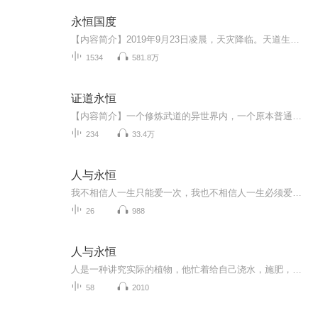
永恒国度
【内容简介】2019年9月23日凌晨，天灾降临。天道生变，万灵欲念执念充斥天地，天道不能承受，恶念横行，众生意念演变幻想世界，恶念，善念，执念，欲望纠缠不休，天道无法承受，已到极限，极则变，幻想降临，万界相融，万物霜天竞自由。此为新纪元开启，是...
1534
581.8万
证道永恒
【内容简介】一个修炼武道的异世界内，一个原本普通的乡村少年，获得一块神秘石头相助，从而横扫六合八荒！证那永恒之道！【作者/主播简介】作者：青衫落拓，网络小说作家。主播：华风五【购买须知】1、本作品为付费有声书，前90集为免费试听，购买成功后...
234
33.4万
人与永恒
我不相信人一生只能爱一次，我也不相信人一生必须爱许多次。……你是深谷，一次爱情就像一道江河，许多次爱情就像许多浪花。你是浅滩，一次爱情只是一条细流，许多次爱情也只是许多泡沫。本书是周国平的一本随感录。随感录的可贵在于真实，在于字字珠玑而...
26
988
人与永恒
人是一种讲究实际的植物，他忙着给自己浇水，施肥，结果实，但常常忘记了开花
58
2010