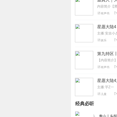
有声书
星愿大陆4
主播:安吉小
娱乐
第九特区
有声书
星愿大陆
主播:芋Z一
儿童
经典必听
青山丨头陀