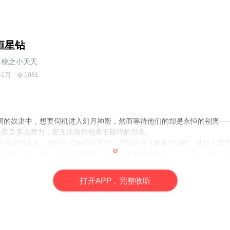
恒星钻
桃之小夭夭
41万
1081
园的奴隶中，想要伺机进入幻月神殿，然而等待他们的却是永恒的别离—
无论星染多么努力，都无法握住他逐渐破碎的指尖。
月紫夕的遗志，找到失踪的幻月手杖，消除阴月王朝的“迷藏”。她加入暗
手杖的消息。暴雨之夜，暗狮骑士团运送的神秘青铜棺意外开启，可怕的
伙伴，以及无辜的平民少女绯琉，也暴露了自己的身份！
子“夜”为父王准备的生辰贺礼，夜王子因此在整个暗黑帝国通缉星染，在
打
开
A
P
P，完整收听
王子身边的深雪，发现这个冷酷的少年心中似乎一直在思念着什么......
看似逆向行进，却又总在某一时刻突然交汇，他们之间，究竟有着怎样的