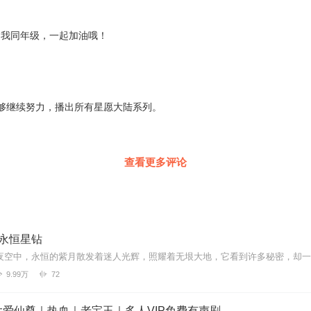
该和我同年级，一起加油哦！
够继续努力，播出所有星愿大陆系列。
查看更多评论
4永恒星钻
9.99万
72
爱仙尊｜热血｜老宝玉｜多人VIP免费有声剧