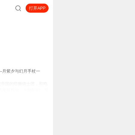
打开APP
—月紫夕与幻月手杖一
黑帝国的暗狮骑士团，和鸣
恶魔被释放。关键时刻，星
每一座城市都贴出了星染的
关联?月紫夕又是否真的就