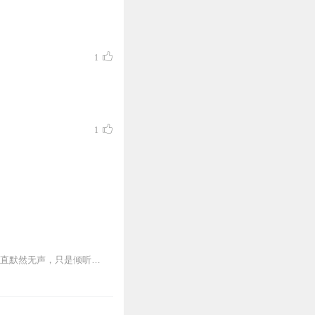
1
1
（已完结）“夜空中，永恒的紫月散发着迷人光辉，照耀着无垠大地，它看到许多秘密，却一直默然无声，只是倾听着星辰们的梦呓。”