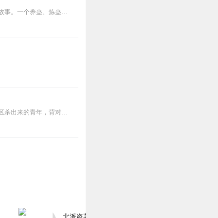
内容简介【黑暗文反派流封神之作】人是万物之灵，蛊是天地真精。一个穿越者不断重生的故事。一个养蛊、炼蛊、用蛊的奇特世界。配音组（男角色）老宝玉旁白...
【内容简介】灾变过后，大地满目疮痍。粮食匮乏，资源紧俏，局势混乱……一位从待规划区杀出来的青年，背对着漫天黄沙，孤身来到九区谋生，却不曾想偶然结识三五好友，一念...
北派盗墓笔记丨头陀渊出品丨悬疑灵异丨摸金校尉丨