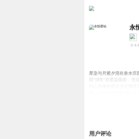
永
4.
星染与月紫夕混在泉水庄
同“消失"在星染面前，
内心悲痛的星染决定继承
幽一起前往夕城查寻幻月
染救下了骑士团大部分的
神秘青铜棺原本是黑暗王
画像。与此同时，陪伴在夜
星染与夜王子的命运轨迹
此消散，无影无踪？
用户评论