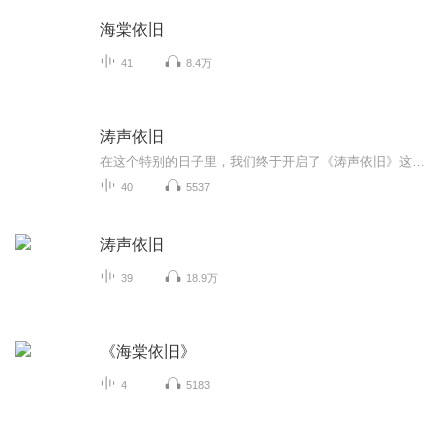
海棠依旧
41
8.4万
涛声依旧
在这个特别的日子里，我们终于开启了《涛声依旧》这个全新的旅程。从今天起，我会在这里和你分享那些让我着迷的电影、电视剧，还有那些值得反复品味的经典书籍。每一期，我们都会像在茶馆里一样，坐下来，泡一杯茶，聊聊那些有趣的故事，分享一些温暖的时...
40
5537
涛声依旧
39
18.9万
《海棠依旧》
4
5183