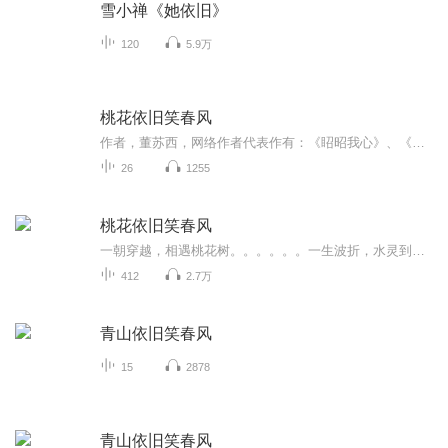
雪小禅《她依旧》
120
5.9万
桃花依旧笑春风
作者，董苏西，网络作者代表作有：《眧昭我心》、《桃花依旧笑春风》等。书籍简介，我与陆游川成婚三载，我原似为，我会与他恩爱白头，携手共进，没想到他竟与我庶妹有勾结，罢了，脏了的男人丢了就行。萧恒：阿锦，我还干净，你要不要我？
26
1255
桃花依旧笑春风
一朝穿越，相遇桃花树。。。。。。一生波折，水灵到底是谁？这世上，究竟几个水灵？真相到底是什么？
412
2.7万
青山依旧笑春风
15
2878
青山依旧笑春风