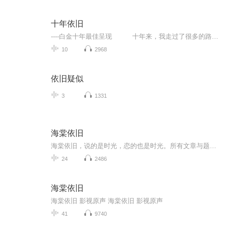
十年依旧
----白金十年最佳呈现 十年来，我走过了很多的路和桥，看过了很多的花和树，也经历了很多的曲折和感悟，《十年依旧》这张专辑浓缩了我十年间的百转千回，不屈不挠，依然砥砺前行的艺术之路。此专辑由河南恒星科技股份有限公司荣誉出品，巩义声之韵录音棚精心制作，在创作风格上延续了浓郁的古风民谣格调，拨转揉捻间演绎出当前最具震撼力的心灵共鸣。在演唱方面，把传统戏曲的唱腔和流行唱法进行杂糅，展现出别具风味的音色盛宴。编曲则是采用了二胡、笛子、洞...
10
2968
依旧疑似
3
1331
海棠依旧
海棠依旧，说的是时光，恋的也是时光。所有文章与题材都源于主播求学、旅游与生活经历，记录了高中、大学和社会工作，从一个挥斥方遒的学子向步入社会工作的青年演变，专辑里包裹着亲情、爱情与友情，从青春叛逆，再到世事如常；从温文尔雅，再到“开车”司机。从前的自己，与女生对话都会脸红，讲台上说话都结结巴巴。现在的自己，演讲、路演、主持什么都会，并愿意为每一个舞台拼尽全力，展示风采。后来的自己，沉熟稳重，又归于平凡，平凡却不平庸。什么改变了我，是经历，是字里行间我备好的美酒与故事，期待您的聆听~
24
2486
海棠依旧
海棠依旧 影视原声 海棠依旧 影视原声
41
9740