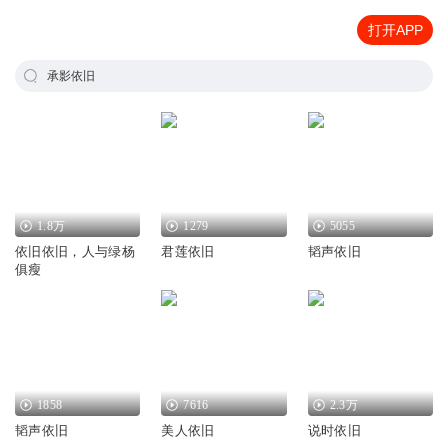
打开APP
承影依旧
1.8万
1279
5055
依旧依旧，人与绿杨
君莲依旧
韬声依旧
俱瘦
1858
7616
2.3万
韬声依旧
美人依旧
说时依旧