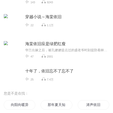
143
9243
穿越小说～海棠依旧
22
1.1万
海棠依旧应是绿肥红瘦
华兰出嫁之后，被孔嬷嬷提点过的盛老爷时刻提防着林姨娘，一时之间家宅太平......
47
2001
十年了，依旧忘不了忘不了
25
7.4万
您是不是在找：
向阳向暖异日依旧
那年夏天知了依旧
涛声依旧