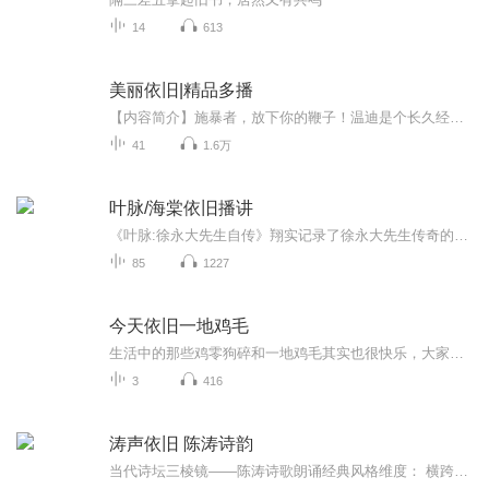
14
613
美丽依旧|精品多播
【内容简介】施暴者，放下你的鞭子！温迪是个长久经受家庭暴力的职业女性，家庭，孩子，事业，在家暴男张弛的威胁下岌岌可危。温迪会一蹶不振，还是会觉醒自我，逃离磨难呢？这是一位遭受家暴的普通知识女性，以生命为代价把自己和孩子从家暴中拯救出来，...
41
1.6万
叶脉/海棠依旧播讲
《叶脉:徐永大先生自传》翔实记录了徐永大先生传奇的一生，语言生动朴实。书中始终贯穿的“爱和感恩”的理念，将给读者带来诸多富有教益的启迪。一位八十多岁的老人，当年从宁波的四明山深处出发，到上海，再到台湾，最后于晚年重归故里。他一生都在生意场...
85
1227
今天依旧一地鸡毛
生活中的那些鸡零狗碎和一地鸡毛其实也很快乐，大家也有不同的“快乐”吧，可以分享给我们，让我们一起分享你的“快乐”，感谢大家的关注，希望大家可以监督，让这个快乐的节目一直陪大家快乐下去，还有，别忘了分享给你的朋友，亲人，恋人等等见得的见不...
3
416
涛声依旧 陈涛诗韵
当代诗坛三棱镜——陈涛诗歌朗诵经典风格维度： 横跨"盛唐气韵×现代哲思"的独特诗风 *大气处见"黄河之水天上来"的雄浑 *婉约时有"丁香空结雨中愁"的意境 *清新处带"面朝大海春暖花开"的明澈 内容亮点：√ 家国情怀：每首作品都跳动着时代的...