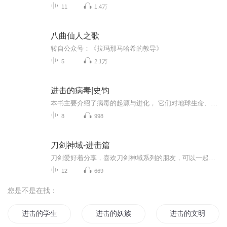
11
1.4万
八曲仙人之歌
转自公众号：《拉玛那马哈希的教导》
5
2.1万
进击的病毒|史钧
本书主要介绍了病毒的起源与进化， 它们对地球生命、人类生产和生活产生的巨大影响，以及人类与病毒之间永无止境的抗争。 不可否认，病毒是自然创造的冷血杀手。新冠、甲流、埃博拉、SARS，这些病毒让人类措手不及，它们本来只攻击蝙蝠、老鼠或鸟类等，怎...
8
998
刀剑神域-进击篇
刀剑爱好着分享，喜欢刀剑神域系列的朋友，可以一起分享刀剑的心路历程，一起讨论作品，一起成长。
12
669
您是不是在找：
进击的学生
进击的妖族
进击的文明