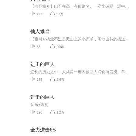
【内容简介】山不在高，有仙则名。一座小破观，观中俩师徒。招摇撞骗或许有，山中神仙莫道无。小小道士仙途在，君王几顾问长生。走尽山河邪魔尽，海外求仙大明新。这是一个道士改变天下改变大明命运的故事。【作者/主播简介】作者：随云仙人，网络小说作家...
277
93万
仙人难当
书籍简介杨业不过是无山上的小师弟，闲散山林的杨道人，却阴差阳错的下了山入了世，又眼睁睁的看着自己没了来处--那就走一遭罢!王侯将相一纸过，山野之间有洞天，人生与朝代都有兴与衰，世上之事写不尽说不完，但自此后天地间便多了个喜欢东瞧西看的道士。...
83
2998
进击的巨人
悠长的历史之中，人类曾一度因被巨人捕食而崩溃。幸存下来的人们建造了一面巨大的墙壁，防止了巨人的入侵。不过，作为「和平」的代价，人类失去了到墙壁的外面去这一「自由」……主人公艾伦·耶格尔对还没见过的外面的世界抱有兴趣。在他正做著到墙壁的外...
135
2.6万
进击的巨人
音乐+混剪
196
1.2万
全力进击6S