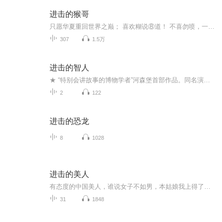
进击的猴哥
只愿华夏重回世界之巅； 喜欢糊说⑧道！ 不喜勿喷，一笑了之！
307
1.5万
进击的智人
★ “特别会讲故事的博物学者”河森堡首部作品。同名演讲《进击的智人》播放量破亿次。★ 用故事表达人文之趣。国家博物馆讲解员8年知识沉淀，听河森堡讲故事，知百万年人类史。★ 文化界、历史界、科普界倾力推荐。他的作品让马未都感叹后生可畏；蔡康永...
2
122
进击的恐龙
8
1028
进击的美人
有态度的中国美人，谁说女子不如男，本姑娘我上得了厅堂，下得了厨房。服侍得了皇上，安定得了朝堂。万一长关砉然破，美人如玉剑如虹。
31
1848