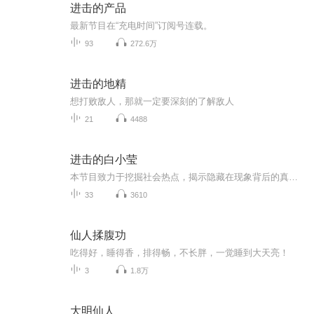
进击的产品
最新节目在“充电时间”订阅号连载。
93
272.6万
进击的地精
想打败敌人，那就一定要深刻的了解敌人
21
4488
进击的白小莹
本节目致力于挖掘社会热点，揭示隐藏在现象背后的真相，用犀利的视角和深入的剖析，为广大听众带来一场思想的盛宴。在这里，作为白小莹超级铁粉，我们将勇敢地面对现实，批判不良现象，传播正能量，为公平正义发声。
33
3610
仙人揉腹功
吃得好，睡得香，排得畅，不长胖，一觉睡到大天亮！
3
1.8万
大明仙人