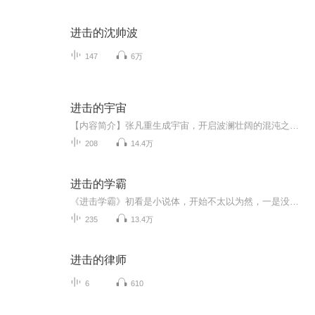
进击的沈帅波
147
6万
进击的宇宙
【内容简介】张凡重生成宇宙，开启波澜壮阔的混沌之旅。炫光宇宙，寂灭宇宙，神奇造化迷宫，诡异时间回廊，巨无霸多元宇宙，纷至沓来，无限精彩 为追求传说中的超维宇宙，张凡偷偷跑去别的宇宙，从凡人开始历练，无意中引来无数牛逼系统附身。【作者/主播...
208
14.4万
进击的学霸
《进击学霸》初看是小说体，开始不太以为然，一是没有过多时间看小说，二是好多年也不习惯看小说了。然而在我不经意间看了一章后，又骤然刷新了我的认知。在这部书里，仿佛又见当年自己学习的身影......这部小说，真实的描述了中学生们日常学习生活，有锐...
235
13.4万
进击的律师
6
610