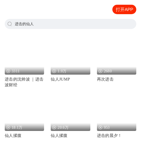
打开APP
进击的仙人
3311
1.9万
2680
进击的沈帅波 ｜进击
仙人JUMP
再次进击
波财经
18.1万
20.6万
953
仙人揉腹
仙人揉腹
进击的晨夕！