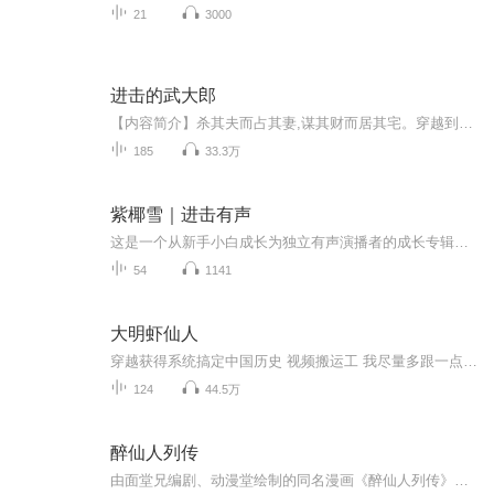
21
3000
进击的武大郎
【内容简介】杀其夫而占其妻,谋其财而居其宅。穿越到武大郎身上的第三天，武凯躺在西门庆的床上、抱着西门庆的老婆，做出了以上总结——如果忽略掉他正被几百宋兵团团围住的事实，这次逆袭行动当真可以用‘完美’二字来形容！可惜……事实就是事实，根本无...
185
33.3万
紫椰雪｜进击有声
这是一个从新手小白成长为独立有声演播者的成长专辑大家好，我是紫椰雪，在普通话这一口上摸爬打滚了大半生，成为了一名九九新的有声演播小粉丝。因为爱学习，也喜欢挑战自我，因此有了这一站在这张专辑里，除了我自己的试音音频、周作业的作品，我还会不...
54
1141
大明虾仙人
穿越获得系统搞定中国历史 视频搬运工 我尽量多跟一点也是时间比较繁忙原创：虾仁不修仙@百家号
124
44.5万
醉仙人列传
由面堂兄编剧、动漫堂绘制的同名漫画《醉仙人列传》改编~