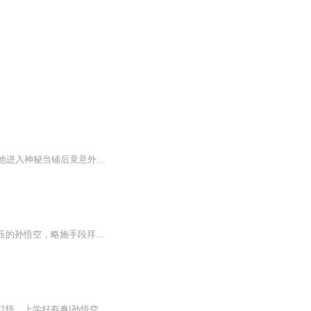
穷小子何以琛因彩礼被女友抛弃，回家又遇母亲昏倒。医院急需三十万手术费，走投无路的他进入神秘当铺后竟意外穿书。还成了大名鼎鼎的孙悟空的师弟，在书中世界，他能否靠着孙悟空摆脱困境，逆袭人生，救回母亲，续写属于自己的传奇？
简介: ： 主角死亡，意外穿越到异界平凡少年身上，于乡村后山竟发现了传说中被五指山镇压的孙悟空，略施手段拜得孙悟空为师，从此霍乱天下
《孙悟空趣上学》！奇幻童话版《米小圈上学记》!有趣有料!幽默搞笑!我是孙悟空，读书又打怪，上学好有趣!孙悟空上小学三年级啦!他和同学猪八戒、小白龙、沙悟净、牛魔王、如意真仙、哪吒、二郎神、铁扇公主、嫦娥，以及语文老师唐三藏、体育老师菩提祖师、...