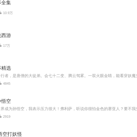
事全集
10.9万
说西游
17万
事精选
4845
孙悟空
2919
悟空打妖怪