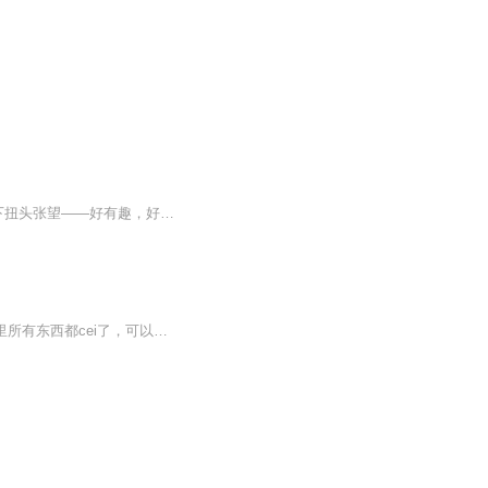
“孙悟空在我们村里！”就像一声溢满换了和惊讶的呼喊在人群中扩散开来，惹的大家唰的一下扭头张望——好有趣，好令人期待的书啊！孙悟空怎么来我们村里了？不会是穿越剧吧？或者是根据《西游记》重新创编通话了吧？还有，这目录真是吸引人——《花的沐浴...
能相信吗？这孩子从1岁开始喜欢西游记的故事，喜欢孙悟空。 小时候各种金箍棒可以把家里所有东西都cei了，可以轮着棒子打每个家庭成员 爷爷给他做了纸的金箍棒有数十个 泡沫的，桃木的，塑料的 其中最最喜欢的是孙悟空大闹天宫的章节 钱儿爸的超级西游记目...