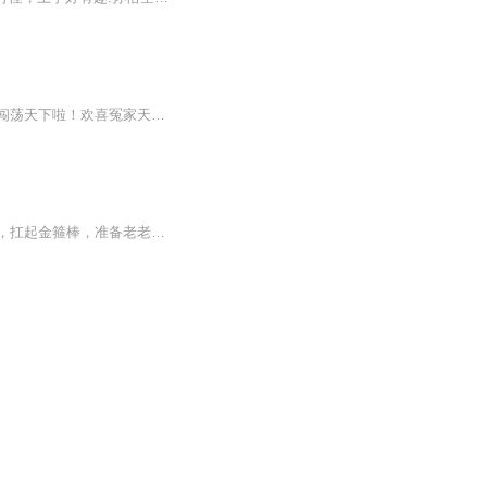
一个是心性灵清，形容俊美的美猴王。一个是清美灵幻，无垢无尘的阆苑仙葩。成知己并肩闯荡天下啦！欢喜冤家天作之合古典名著异想天开一句话简介：在我庇佑下，带你游遍三川五岳。立意：不管多困难，都存在希望，生活会越来越好！
你以为取经是修行？其实是三界最大的局。孙悟空好不容易从五指山下爬出来，戴上紧箍儿，扛起金箍棒，准备老老实实护送一个和尚去西天。可他渐渐发现——妖怪是安排好的，劫难是写好的，连被打死的白骨精，都是被灭口的。“师父，你说取经是为了普度众生。...