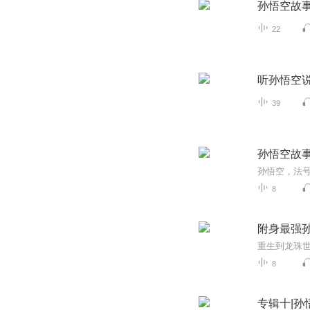
孙悟空故
22
听孙悟空
39
孙悟空故
8
附身最强
8
专辑十|孙