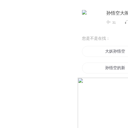
孙悟空大
31
您是不是在找：
大妖孙悟空
孙悟空的新
孙悟空转生
妖王孙悟空
万界之最强