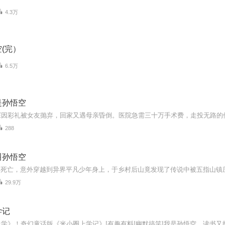
4.3万
(完）
6.5万
是孙悟空
288
叫孙悟空
29.9万
学记