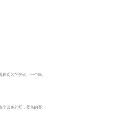
孙悟空，法号行者，是唐僧的大徒弟。会七十二变、腾云驾雾。一双火眼金睛，能看穿妖魔鬼怪伪装的伎俩；一个筋斗能翻十万八千里；使用的兵器如意金箍棒。他占花果山为王，自称齐天大圣，搅乱王母娘娘的蟠桃胜会，偷吃太上老君的长生不老金丹，打败天宫十万天兵天将，又自不量力地与如来佛祖斗法，被压在五行山下五百多年。后来经观世音菩萨点化，保护唐僧西天取经，历经九九八十一难，取得真经。
重生到龙珠世界成为孙悟空，我表示压力很大！弗利萨，听说你很怕金色的赛亚人？要不我变个蓝色的吧，蓝色的赛亚人你怕不怕？话说沙鲁，你不是能无限再生的么？我不就砍了你九百九十九条胳膊么，快再生一条让我凑个整呗！贝吉塔呦，我真不知道特兰克斯的发型为什么这么像我，你不信隔壁老王，还能不信我隔壁老孙么？变成赛亚人后，脾气真的是越来越暴躁了，发起狠来，元气弹都往自己头上砸...