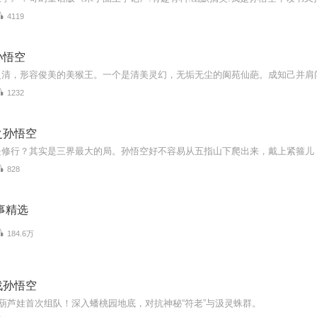
4119
孙悟空
1232
之孙悟空
828
事精选
184.6万
战孙悟空
葫芦娃首次组队！深入蟠桃园地底，对抗神秘“符老”与汲灵蛛群。