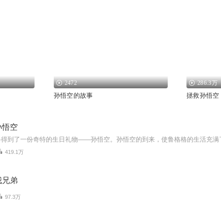
2472
286.3万
孙悟空的故事
拯救孙悟空
孙悟空
419.1万
我兄弟
97.3万