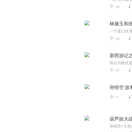
22
林黛玉和
10
新西游记
27
孙悟空 故
7
葫芦娃大
孙悟空×七色