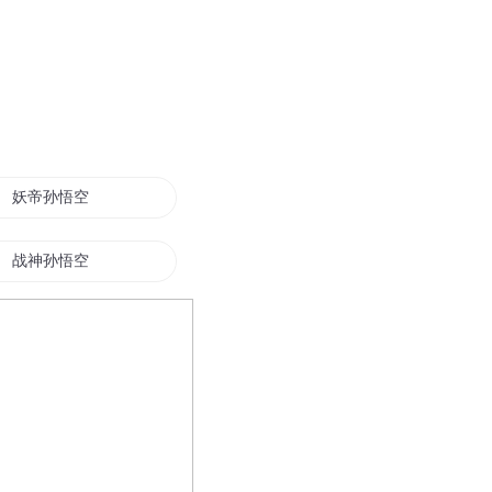
妖帝孙悟空
战神孙悟空
万界战神孙悟空
大魔王孙悟空
俺是妖猴孙悟空