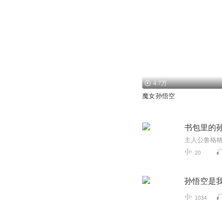
4.7万
魔女孙悟空
书包里的
20
孙悟空是
1034