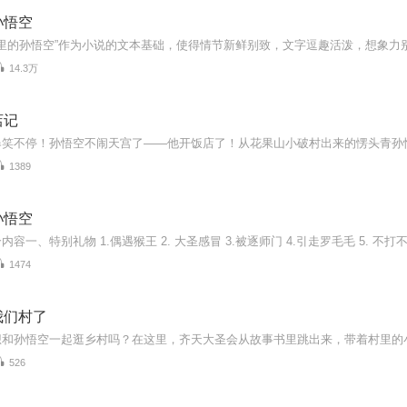
孙悟空
14.3万
店记
1389
孙悟空
1474
我们村了
526