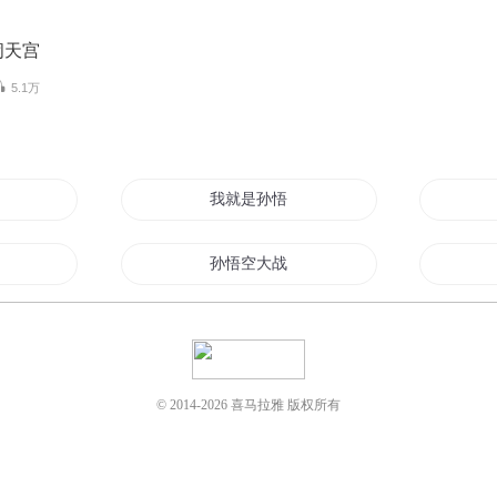
闹天宫
5.1万
我就是孙悟空
传说
孙悟空大战牛魔王
日记
我的爱人孙悟空
俺不是孙悟空
© 2014-
2026
喜马拉雅 版权所有
孙悟空
我不是孙悟空