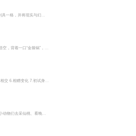
以“书包里的孙悟空”作为小说的文本基础，使得情节新鲜别致，文字逗趣活泼，想象力别具一格，并将现实与幻想融合在一起，把呵护孩子们的天性当成了努力的方向。 ...
每日更新，爆笑不停！孙悟空不闹天宫了——他开饭店了！从花果山小破村出来的愣头青孙悟空，背着一口“金箍锅”，翻山越岭来到城里。他拜师菩提厨师学校，学了一身颠锅炒菜的本事，被猎头太白金星挖进了全城最大的“天庭大饭店”。结果呢？说好的“上灶炒...
这本书有三个内容一、特别礼物 1.偶遇猴王 2. 大圣感冒 3.被逐师门 4.引走罗毛毛 5. 不打不相交 6.相赠变化 7.初试身手 8.大战恐龙 9.原来如此二、特别实验 1.喷泉烟雾 2. 室外变化 3. 飞行与跳舞 4. 隐形衣服 5. 三次变化三、非常真假 1.好坏之争 2.真假鲁格格 3. 两个女儿 4.铁头伤心 5.出乎意料 6.难舍难分
小同学们，想和孙悟空一起逛乡村吗？在这里，齐天大圣会从故事书里跳出来，带着村里的小动物们去采仙桃、看晚霞！卓越的回族儿童文学作家郭风爷爷，用神奇的文笔让花朵会说话、溪水会唱歌、动物会淘气。主播“清菊有声”也是资深语言文学工作者，会用清朗...