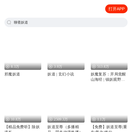
打开APP
聊斋妖道
8.3万
3.9万
513.8万
邪魔妖道
妖道 | 玄幻小说
妖魔复苏：开局觉醒
山海经 | 镇妖观野蛮
天师镇妖道士百妖道
长
10.8万
2509.3万
1.1万
【精品免费听】除妖
妖道至尊（多播精
【免费】妖道至尊|重