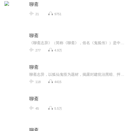
聊斋
21
9751
聊斋
《聊斋志异》（简称《聊斋》，俗名《鬼狐传》）是中国清朝小说家蒲松龄创作的文言短篇小说集，最早的抄本在清代康熙年间已有流传。全书共有短篇小说491篇（张友鹤《聊斋志异会校会注会评本》）（朱其铠《全本新注聊斋志异》为494篇）。它们或者揭露封建统...
277
4.9万
聊斋
聊斋志异，以狐仙鬼怪为题材，揭露封建统治黑暗、抨击科举制度腐朽，并歌颂理想爱情与人性美好，被誉为中国文言短篇小说的巅峰之作。
118
4415
聊斋
45
5.5万
聊斋