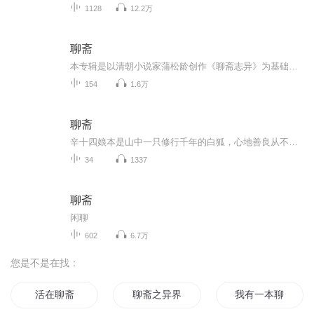
1128
12.2万
聊斋
本专辑是以清朝小说家蒲松龄创作《聊斋志异》为基础改编整理的。它们或者揭露封建统治的黑暗，或者抨击科举制度的腐朽，或者反抗封建礼教的束缚，具有丰富深刻的思想内容。描写爱情主题的作品，在全书中数量最多，它们表现了强烈的反封建礼教的精神。其中...
154
1.6万
聊斋
辛十四娘本是山中一只修行千年的白狐，心地善良从不害人，一心只想修练成仙，不沾凡尘情爱。可偏偏天意弄人，她在人间偶遇温文尔雅的书生冯生，一次相救，一段缘份就此悄悄拉开，是人是妖，是情是劫？温柔善良的十四娘，将要在人间经历爱恨悲欢，坚守善心...
34
1337
聊斋
闲聊
602
6.7万
您是不是在找：
活在聊斋
聊斋之异界之恋
我有一本聊斋