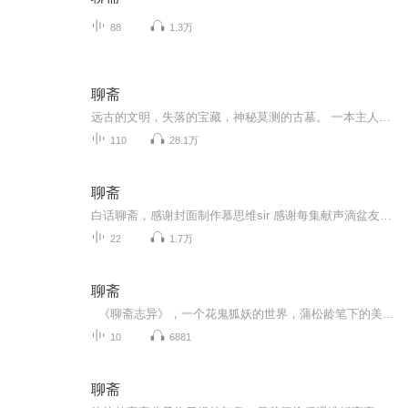
88
1.3万
聊斋
远古的文明，失落的宝藏，神秘莫测的古墓。 一本主人公家中传下来的秘书残卷为引，三位当代摸金校尉，在离奇诡异的地下世界中，揭开一层层远古的神秘面纱。 昆仑山大冰川下的九层妖楼，这里究竟是什么？藏着消失的古代魔国君王陵寝，诡异殉葬沟，神秘云母，地下九层“金”字高塔，堆满奇特古装的干枯骨骸。这里又有那些未知生物？漫天带火瓢虫袭来，巨大神秘爬行怪物。一群人险死求生！ 远古的文明，失落的宝藏，神秘莫测的古墓。 一本主人公家中传下来的秘书残卷为引，三位当代摸金校尉，在离奇诡异的地下世界中，揭开一层层远古的神秘面纱。 昆仑山大冰川下的九层妖楼，这里究竟是什么？藏着消失的古代魔国君王陵寝，诡异殉葬沟，神秘云母，地下九层“金”字高塔，堆满奇特古装的干枯骨骸。这里又有那些未知生物？漫天带火瓢虫袭来，巨大神秘爬行怪物。一群人险死求生！
110
28.1万
聊斋
白话聊斋，感谢封面制作慕思维sir 感谢每集献声滴盆友~~~喀喀喀更喜欢哪个声音在该条故事下留言吧
22
1.7万
聊斋
《聊斋志异》，一个花鬼狐妖的世界，蒲松龄笔下的美女为什么总会爱上书生？一部《聊斋》，就是一个“梦工厂”。说《聊斋》，道破凡人心中的黄粱美梦。著名美学家、南京大学潘知常教授说《聊斋》。
10
6881
聊斋