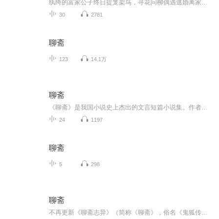
纨绔的富家公子终日提笼架鸟，寻花问柳偶遇逃婚离家的美貌佳人，本以为是飞来的艳福可以金屋藏娇却遇世外高人出言点拨，那女子是妖所化而非凡人。将信将疑的在窗外窥探看到了骇人的画面，红毛妖怪正在绘制美人皮与自己彻夜缠绵的竟是披着人皮的妖物！ 那娇...
30
2781
聊斋
123
14.1万
聊斋
《聊斋》是我国小说史上杰出的文言短篇小说集。作者蒲松龄《聊斋》内容多谈狐、鬼、花、妖，并以此来影射当时的社会现实，反映当时的社会面貌。书中既有对漆黑如墨的社会现实的不满，又有对怀才不遇、试图坎坷的感叹。其中，数量最多、质量上乘、写的最美...
24
1197
聊斋
5
298
聊斋
不再更新《聊斋志异》（简称《聊斋》，俗名《鬼狐传》）是中国清朝小说家蒲松龄创作的文言短篇小说集，最早的抄本在清代康熙年间已有流传。 全书共有短篇小说491篇（张友鹤《聊斋志异会校会注会评本》）（朱其铠《全本新注聊斋志异》为494篇）。它们或者揭...