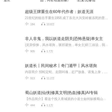
道长
品，同名动漫热播）
生|复仇|修仙
超级王牌重生在60年代作者：妖道无涯
21世纪的狙击手重生1958,成了东北大兴安岭被冻死的普通山民。 家中上有被赶出家门的母亲，下有四五岁的小妹。 房屋破落，缺衣少食。 但庞北却丝毫不慌。 他看着大兴安岭，在这片白山黑水的土地上，黑熊，野猪，东北虎，飞龙，傻狍子，野鸡等各种猎物处处都...
184
10.8万
非人非鬼，我以妖道走阴关|恐怖悬疑|单女主
(灵异惊悚，风水堪舆，驱邪避煞，单女主)听三叔说，我并非生于人腹，所以他老人家一直不把我当人看...靠着偷来的阴德和香火，我勉强活了下来，可这18岁这天，三叔把我活埋了...狐仙护命，灵官传道，我以妖道走阴关!
905
1.7万
妖道长丨民间秘术丨奇门遁甲丨风水堪舆
内容简介 招蛇定蛇、走阴叫魂，赶尸放蛊、请鬼上身，魇胜借寿…… 一个自小就被人欺负的年轻人，巧合之间习得早已失传的民间秘术，惩恶扬善，并用秘术报复曾经欺负过自己的人，世人称此秘术之为邪术，朝廷称之为妖人，人人得尔诛之，贪婪的人想要拥有它，...
913
11.2万
蜀山妖道|仙侠|修真文明|热血|修真|AI专辑
【作品简介】看这个投入青城派的小道士如何纵横蜀山，祸害天下。什么是正，什么又是邪？正道之中也有卑鄙无耻，魔道之中更有热血豪情！世界上有很多坏人，大家为了自己的正义，不得不变得很邪恶，而他也只有更...【作者简介】云墨月【购买须知】1、本作品...
444
1.1万