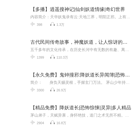
【多播】逍遥搜神记|仙剑妖道情缘|奇幻世界
内容简介：天华妖鬼录有云:天地三界，明阳正邪。上有九重天网神仙佛，下有十八层地府妖鬼。中有人间道上众生相。自古正邪相克，妖鬼杂陈之时，自有道法匡扶之地，是调:妖性不可骛百逦谷覆，鬼言不可听，人心，不可测。…道可道，自有道。善恶因果自成轮回...
398
1.3万
古代民间传奇故事，神魔妖道，让人惊讶的传说
五千多年的文化传承，在历史长河中有无数的有趣、离奇、古怪、发人深思的传奇故事，这些故事中有些不免荒诞，惊悚，但是我们可以从这些故事中悟出一些做人的原则和方法来。
1399
110.3万
【永久免费】鬼钟撞邪:降妖道长异闻簿|恐怖惊悚
简介： 身负天赐灵根，手握玄门万法。 茅山少年持剑入世，誓荡尽天下不平事。天赋卓绝，道门秘术信手拈来，符箓、阵法、驱邪、敕鬼无所不精。一路行侠，锋芒所指，妖邪授首，魔障尽消。其雷霆手段与浩然道法，令魑魅魍魉胆寒，更让世人瞠目，道门...
3300
26.9万
【精品免费】降妖道长|恐怖惊悚|灵异|多人精品
茅山弟子，天赋异禀，身怀绝技，道门之术无所不精。少年以其超凡实力，一路挑战各种不平之事，展现了其强大的实力和决心。他斩妖除魔，震慑世人，名扬天下......
2904
16.8万