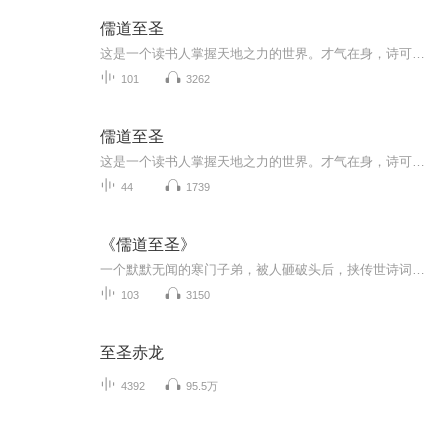
儒道至圣
这是一个读书人掌握天地之力的世界。才气在身，诗可杀敌，词能灭军，文章安天下。秀才提笔，纸上谈兵;举人杀敌，出口成章;进士一怒，唇枪舌剑。圣人驾临，口诛笔伐，可诛人，可判天子无道，以一敌国。此时，圣院把持文位，国君掌官位，十国相争，蛮族虎视...
101
3262
儒道至圣
这是一个读书人掌握天地之力的世界。才气在身，诗可杀敌，词能灭军，文章安天下。
44
1739
《儒道至圣》
一个默默无闻的寒门子弟，被人砸破头后，挟传世诗词，书惊圣文章，才气在身，诗可杀敌，词能灭军，文章安天下！
103
3150
至圣赤龙
4392
95.5万