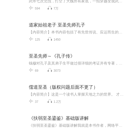
武帝七次北伐，打空了大魏所有家底，一招穿越变成武道废柴，不曾想异术让我活命，但却又是最大的威胁。。。。金手指是啥？我怎么开挂？读书能压制异术？好吧，我是读春秋的，吾乃大魏之万古大才。。。什么？他喜欢朕？不是说不喜女色吗？
594
7万
道家始祖老子 至圣先师孔子
【内容简介】本书内容包括了有先世传说、应运而生的圣人、孤独的少年、守藏室之史、失官归故里、年少时勤奋好学、办私学教书育人、为实现理想周游列国、用毕生心血创立儒学等内容。欢迎收听，喜欢的话记得一定要点点订阅哦~
125
1450
至圣先师～《孔子传》
钱穆对孔子及其弟子生平做过很详细的考证并有专著，他这本孔子传是在这个基础上写成的，所以很严谨，征引的材料和结论可靠。
69
3073
儒道至圣（版权问题后面不更了）
【内容简介】这是一个读书人掌握天地之力的世界。 才气在身，诗可杀敌，词能灭军，文章安天下。 秀才提笔，纸上谈兵；举人杀敌，出口成章；进士一怒，唇枪舌剑。 圣人驾临，口诛笔伐，可诛人，可判天子无道，以一敌国。 此时，圣院把持文位，国君掌官位，十国相争，蛮族虎视，群妖作乱。 此时，无唐诗大兴，无宋词鼎盛，无创新文章，百年无新圣。 一个默默无闻的寒门子弟，被人砸破头后，挟传世诗词，书惊圣文章，踏上至圣之路。 【作者/主播简介】...
37
1.2万
《扶弱至圣鎏鉴》基础版讲解
《扶弱至圣鎏鉴》基础版讲解我就是本书作者，网络平台网名悟气。这个基础版音频专门给没有任何基础的小白讲，本套课程没有深奥枯燥的理论，大家可以当故事听，拓展见解。