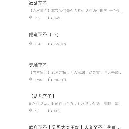
盗梦至圣
【内容简介】其实我们每个人都生活在两个世界 一个是你醒着的世界我们称为曦界 另一个是你睡着后的世界又称之为暮界 你永远也不会知道暮界是什么样子 正如生活在暮界的你永远不知道曦界一样 可是却有人能自由的在两个世界穿梭 同时保有两个世界的记忆、精...
221
8521
儒道至圣（下）
1647
2556.6万
天地至圣
【内容简介】武道之极，可入深渊，踏九霄，与天争锋。登临至圣，方纳五行，混阴阳，执掌乾坤。风云尽在心中藏，天地为尊我自狂，人间处处波澜起，武行圣道至极强。原本家族中被视为废材的少年，却是身怀传说的逆天五行体质。七年未进，一朝激发，便在这以...
1705
2662.4万
【从凡至圣】
他的生活从儿时的自由自在，到求学，仕途，归隐，流放，讲学，平乱等。王阳明的思想轨迹“五溺归正”，“五溺”耗尽了他的大半生。正德丙寅，始归正圣贤之学。他的一生真正做到了“吾心光明，斯复何言”？
46
1843
武庙至圣丨异界大秦王朝丨人道至圣丨热血爽文