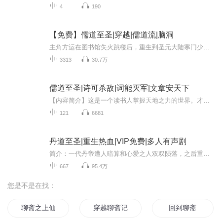
4
190
【免费】儒道至圣|穿越|儒道流|脑洞
主角方运在图书馆失火跳楼后，重生到圣元大陆寒门少年身上。此地读书人可凭才气掌控天地元气，方运渴望成为童生。恰逢县试取童生之日，他却面临生存危机，曾遇名门秀才柳子诚，背后似乎藏着阴谋。
3313
30.7万
儒道至圣|诗可杀敌|词能灭军|文章安天下
【内容简介】这是一个读书人掌握天地之力的世界。才气在身，诗可杀敌，词能灭军，文章安天下。秀才提笔，纸上谈兵；举人杀敌，出口成章；进士一怒，唇枪舌剑。圣人驾临，口诛笔伐，可诛人，可判天子无道，以一敌国。此时，圣院把持文位，国君掌官位，十国...
121
6681
丹道至圣|重生热血|VIP免费|多人有声剧
简介：一代丹帝遭人暗算和心爱之人双双陨落，之后重生为苏家少主，携带前世炼丹记忆和无数神功秘法，为今生重修打下坚实基础，苏禹这一世定要重登丹道巅峰，查清当年真相，斩破天地，誓要复活心爱之人。。。【购买须知】1、本作品为付费有声书，购买成功后...
667
95.4万
您是不是在找：
聊斋之上仙
穿越聊斋记
回到聊斋