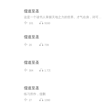
儒道至圣
这是一个读书人掌握天地之力的世界。才气在身，诗可杀敌，词能灭军，文章安天下。秀才提笔，纸上谈兵；举人杀敌，出口成章；进士一怒，唇枪舌剑。圣人驾临，口诛笔伐，可诛人，可判天子无道，以一敌国。
101
9160
儒道至圣
20
739
儒道至圣
304
1.7万
儒道至圣
练习所作，侵删
27
1390