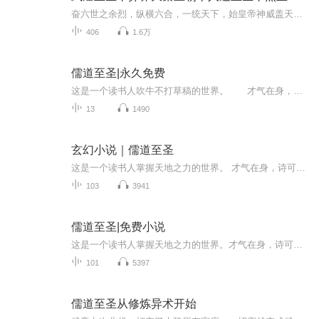
奋六世之余烈，纵横六合，一统天下，始皇帝神威盖天，欲向东行那万古圣皇之礼，遂昭告天下，封禅泰山。始皇东巡，途经博浪沙。六国亿万人，谁是报讐者；壮哉博浪沙，一击震天下。风起云涌的异界大秦王朝，从刺杀心中最为敬佩的千古一帝秦始皇开局，张靓开...
406
1.6万
儒道至圣|永久免费
这是一个读书人吹牛不打草稿的世界。 才气在身，诗可杀敌，词能灭军，文章安天下。 秀才提笔，纸上谈兵；举人杀敌，出口成章；进士一怒，唇枪舌剑。 圣人驾临，口诛笔伐，可诛人，可判天子无道，以一敌国。 此时，圣院把持文位，国君掌官位，十国相争，蛮族虎视，群妖作乱。 此时，无唐诗大兴，无宋词鼎盛，无创新文章，百年无新圣。 一个默默无闻的寒门子弟，被人砸破头后，挟传世诗词，书惊圣文章，踏上至圣之路。
13
1490
玄幻小说｜儒道至圣
这是一个读书人掌握天地之力的世界。 才气在身，诗可杀敌，词能灭军，文章安天下。 秀才提笔，纸上谈兵；举人杀敌，出口成章；进士一怒，唇枪舌剑。 圣人驾临，口诛笔伐，可诛人，可判天子无道，以一敌国。 此时，圣院把持文位，国君掌官位，十国相争，蛮...
103
3941
儒道至圣|免费小说
这是一个读书人掌握天地之力的世界。才气在身，诗可杀敌，词能灭军，文章安天下。秀才提笔，纸上谈兵;举人杀敌，出口成章;进士一怒，唇枪舌剑。圣人驾临，口诛笔伐，可诛人，可判天子无道，以一敌国。此时，圣院把持文位，国君掌官位，十国相争，蛮族虎视...
101
5397
儒道至圣从修炼异术开始