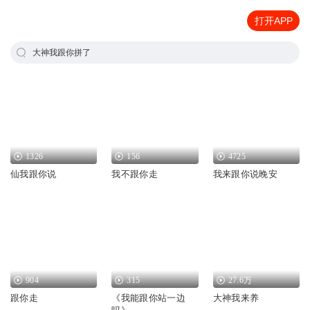
打开APP
大神我跟你拼了
1326
156
4725
仙我跟你说
我不跟你走
我来跟你说晚安
904
315
27.6万
跟你走
《我能跟你站一边
大神我来养