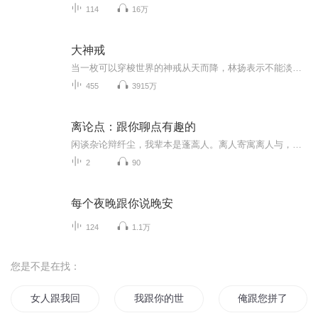
114
16万
大神戒
当一枚可以穿梭世界的神戒从天而降，林扬表示不能淡定。 汉末三国，一个夜光瓶，你出价千金？一个音乐盒，你当成传家宝？笑傲江湖，射雕英雄传，倚天屠龙记，天龙八部，绝世武功，仗剑江湖！ 倩女幽魂？仙剑奇侠传？西游记？这是要成仙的节奏？ 风骚的人生...
455
3915万
离论点：跟你聊点有趣的
闲谈杂论辩纤尘，我辈本是蓬蒿人。离人寄寓离人与，歌罢平生便黄昏。大家好，我是离歌。开这个专辑，就为了和大家一起聊点有趣的。甭管是杠精，还是趣闻，好不好玩，聊了才知道。
2
90
每个夜晚跟你说晚安
124
1.1万
您是不是在找：
女人跟我回家
我跟你的世界
俺跟您拼了