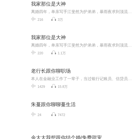
我家那位是大神
离婚四年，单亲写手江斐然为护弟弟，暴雨夜求到顶流前夫谢龄隽门下。昔日协议成废纸，他拄拐入住她的小房子：剧本、版权、孩子、绯闻，全线开火。她递上六十万想两清，却被反扣在房车后座——“欠我的，拿三个月贴身照顾来换。”当小狼狗邻居、绯闻白月光...
216
3万
我家那位是大神
离婚四年，单亲写手江斐然为护弟弟，暴雨夜求到顶流前夫谢龄隽门下。昔日协议成废纸，他拄拐入住她的小房子：剧本、版权、孩子、绯闻，全线开火。她递上六十万想两清，却被反扣在房车后座——“欠我的，拿三个月贴身照顾来换。”当小狼狗邻居、绯闻白月光...
220
1.1万
老行长跟你聊职场
本人在金融业工作了一辈子，当过银行记账员、信贷员、支行行长、金融公司高管，经历很多，感悟很多。现在退休了，很愿意与正在职场上拼搏的年轻朋友们分享这些经验和感悟，帮助大家掌握职场窍门，躲开职场暗礁，协调好职场关系，走上成功之路。
1429
15.8万
朱蔓跟你聊聊蔓生活
24
7472
余太太我想跟你结个婚/免费甜宠