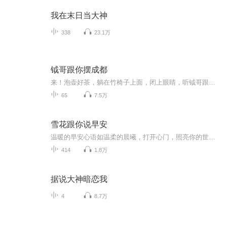
我在末日当大神
338
23.1万
钺哥跟你摆成都
来！泡壶好茶，躺在竹椅子上面，闭上眼睛，听钺哥跟你摆龙门阵了！天南地北，海阔天空，钺哥带你深度剖析成都人文地理。钺哥：20年资深旅游人，金牌导游，国际领队。每周更新三集。
65
7.5万
雪花跟你说早安
温暖的早安心语如温柔的晨曦，打开心门，照亮你的世界。满满的正能量，送给你！早安，我的朋友！
414
1.8万
据说大神暗恋我
4
8.7万