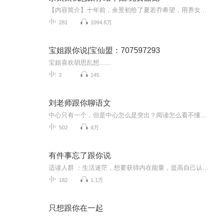
【内容简介】十年前，余景初给了夏若乔希望，用养女儿的方式，把她培养成了有生之年能超越自己高级黑客。十年后，夏若乔却变成了他挡桃花的幌子，被哄骗上了他的户口本，提前为“余太太”这个身份打下了基础。婚后，夏若乔依旧活得像个孩子笑得像个傻子，...
281
1094.8万
宝姐跟你说|宝仙盟：707597293
宝姐喜欢胡思乱想......
2
145
刘老师跟你聊语文
中心只有一个，但是中心怎么是突出？阅读怎么看不懂人家在说什么，想说什么？自己与他人交流沟通，为啥别人不能get到你的心里。以上问题请大家跟我一起走进阅读分析的大门，对于中心层层递进的分析，对于文段归纳整理的推导，你会发现语文的本质是一个学科...
502
4万
有件事忘了跟你说
适读人群 ：生活迷茫，想要获得内在能量，提高自己认识问题、解决问题能力的广大读者。忘了，想想；累了，躺躺。世界如此简单，弄复杂了划不来。 此书作者简单，文也简短，意亦简浅。你不妨翻翻，发现自己的简单。人活着，谁也不能替代谁，酸、甜、苦、辣...
182
1.1万
只想跟你在一起