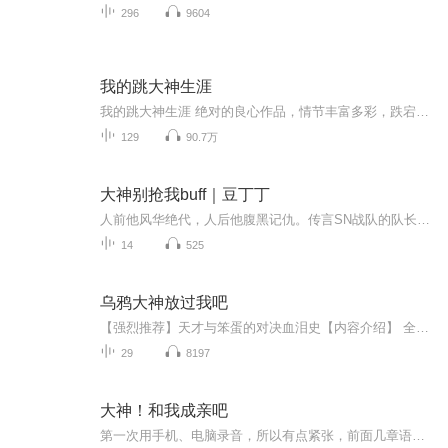
296
9604
我的跳大神生涯
我的跳大神生涯 绝对的良心作品，情节丰富多彩，跌宕起伏，音质高，声音扣动心弦。。喜欢就分享和小伙伴们一期来听吧。欢迎点赞评论啊。。手指轻轻一点分享出去，很简单的动作，但是这就是对我们节目的最大支持和厚 爱。不要钱，不要赞助。只要您的的多分享，多评论。。还等什么亲。动手吧。
129
90.7万
大神别抢我buff｜豆丁丁
人前他风华绝代，人后他腹黑记仇。传言SN战队的队长对自家队员和护小鸡仔儿似的，谁都不能碰一下。受不了的队员1：晖哥，你级那么高了，别抢小姐姐buff了行吗？看不过去的队员2：晖哥，你赏小姐姐一个buff吧？打抱不平的队员3：晖哥，你连自己上单的buff都...
14
525
乌鸦大神放过我吧
【强烈推荐】天才与笨蛋的对决血泪史【内容介绍】 全四海中学的人都知道，纪南辕和纪小北一个是天才，一个是笨蛋。纪小北在与纪南辕的斗争中长大，吃了他太多亏，对男生退避三舍，长到17岁，竟然连一个朋友都没有，不但宅得人神共愤，还爱看一些两个男生...
29
8197
大神！和我成亲吧
第一次用手机、电脑录音，所以有点紧张，前面几章语速有点快~甚至有些录音一下子录完杂音有点重~后面慢慢在改进，希望大家喜欢~ 此段文字为晋江的开篇文： 他们说，追到男神卓一阳的不是有闭月羞花之貌、沉鱼落雁之姿， 就是精通琴棋书画、饱读四书五经的佳人， 许朵乐信了，她没敢追，因为她都不具备， 但是没有人说追到网游大神莫欺的， 不能是她这个下盘沉稳、虎虎生威的粗壮型坦克---赤目没圆。 她练男神固定队最缺的职业，刷到男神最渴望的装备， 成功求到大神过上没羞没臊的美满生活。 【就算不玩网游也能看懂的网游文】 作者：疏影琉璃 一个男女主角互相花样攻略 互相成长的故事 不讲道理的甜 网游皮言情文 / 现实早有交集 / 慢热 女痴汉、1v1、双c、全程挂比