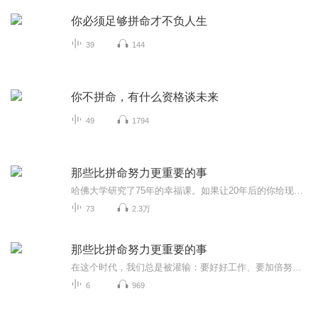
你必须足够拼命才不负人生
39
144
你不拼命，有什么资格谈未来
49
1794
那些比拼命努力更重要的事
哈佛大学研究了75年的幸福课。如果让20年后的你给现在一些建议，你认为会是什么？如果你现在要投资于未来的我，你会把时间和精力放在哪里？什么才是幸福人生的关键这些道理年轻时就该懂得。
73
2.3万
那些比拼命努力更重要的事
在这个时代，我们总是被灌输：要好好工作、要加倍努力、要获得更多成就，只有这样才能有好日子过，才能开心快乐幸福。然而真是这样吗？与在未来懊悔人生相比，我们更需要知道的是：决定我们未来幸福与否的真正重要的事情是什么？在《那些比拼命努力更重要的事》这本书中，经过对这2000多人的一生记录的研究和总结，维兰特教授得出了许多看似有趣实则会深深影响人的一生的结论，比如，童年时有充足母爱的男性比童年缺乏母爱的男性每年多挣8.7万美元；在事业上，童年时与母亲的关系会影响男性工作效率...
6
969