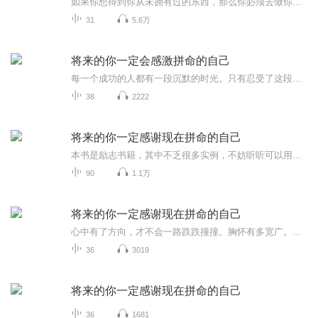
如果你想得到你从未拥有过的东西，那么你必须去做你从未做过的事情。激励千万心灵的年度暖心佳作，张德芬、柴静、毕淑敏、冯仑等倡导的心灵法则
31
5.6万
将来的你一定会感激拼命的自己
每一个成功的人都有一段沉默的时光。只有忍受了这段孤独，寂寞，拼搏努力的时光，最终才能品味到成功的甘甜。在人生的舞台机里，做自己的主角，演绎自己的故事，不为他人而活，更不因畏惧现实而逃避。
38
2222
将来的你一定感谢现在拼命的自己
本书是励志书籍，其中不乏很多实例，不妨听听可以用来日后议论文写作的例子。但此书里面有的观点过于激进，并不见得被大家所接受。大家还是根据自己的生活和阅读经历总结出适合自己的一套价值观和活法，凡事量力而行，把握好度，祝每个人都有一个无悔幸福的人生。
90
1.1万
将来的你一定感谢现在拼命的自己
心中有了方向，才不会一路跌跌撞撞。胸怀有多宽广。未来就有多辽阔。习惯千差万别，未来天壤之别。幸运的人总是幸运，倒霉的人总是倒霉。躲过陷阱，未来的人生一帆风顺。看得远，就更懂得诚信的珍贵。今天克制自己，将来才能成就自己。把握内心，别让它改变了你的节奏。浮躁世界的静心之道。你要去相信没有到达不了的明天。你唯一能把握的是变成更好的自己。破晓总是为了等待它的人来临。每个人的人生中总有一段弯路。人生没有唾手可得的晚餐。拼一把，让明天的你感谢今天的自己。
36
3019
将来的你一定感谢现在拼命的自己
36
1681