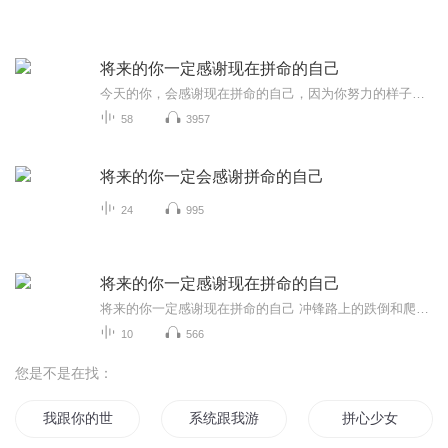
将来的你一定感谢现在拼命的自己
今天的你，会感谢现在拼命的自己，因为你努力的样子；在外人的眼中是那么的迷人，甚至连你自己都能感觉到自己每天的进步。变化时刻发生，只是微妙到让人体会不到，它日积月累，只待你厚积薄发的那一天。你还在等什么？从现在开始，制定好目标，勇往直前，努力拼搏！...第一章 命运掌握在自己手中，谁说这辈子只能这样做命运的主人，掌握自己的人生无法选择出身，但能够选择命运...
58
3957
将来的你一定会感谢拼命的自己
24
995
将来的你一定感谢现在拼命的自己
将来的你一定感谢现在拼命的自己 冲锋路上的跌倒和爬起 是奋斗者最美的姿势就在不断跌倒又爬起的过程中 幸福已经悄然而至
10
566
您是不是在找：
我跟你的世界
系统跟我游万界
拼心少女