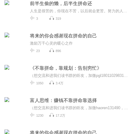
前半生偷的懒，后半生拼命还
人生是很苦的，你现在不苦，以后就会更苦。努力的人生是苦半辈子，不努力的人生是苦一辈子。
3
319
将来的你会感谢现在拼命的自己
激励万千心灵的暖心之作
23
896
《不靠拼命，靠规划：告别穷忙》
（想交流和进我们读书群的听友，加微pgl18011029831，请注明是通过什么途径了解到的播音）真正的财务自由是什么？ 财务自由，就是当你不工作的时候，也不必为金钱发愁，因为你有其他渠道的现金收入。当工作不再是获得金钱的唯一手段时，你便自由了。可以有...
1050
3.4万
富人思维：赚钱不靠拼命靠选择
（想交流和进我们读书群的听友，加微haoren131490，请注明是通过什么途径了解到的播音）我们要想获得成功一定要接受三种教育：学校教育、职业教育、财商教育。因为学校没有开设财商教育的课程，所以很多人只接受了前两种教育，本专辑可以帮助你打开你财商...
1230
17.2万
将来的你会感谢现在拼命的自己