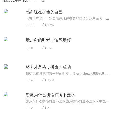
他女儿分手 |权谋 | 官
法
场小说
感谢现在拼命的自己
《将来的你，一定会感谢现在拼命的自己》汤木编著，激励千万心灵的暖心之作。你我共同感受文字与声音带来的力量！汤木2003年毕业于厦门大学。冲动、热情、执着的标准白羊座。喜欢画画、动物、写作。目前为自由文字工作者，拥有过美工、广告企划、杂志编辑...
15
1745
最拼命的时候，运气最好
8
352
努力才及格，拼命才成功
想交流和进我们读书群的听友，加薇：shuang869789，请注明是通过什么途径了解到的播音）真正的财务自由是什么？ 财务自由，就是当你不工作的时候，也不必为金钱发愁，因为你有其他渠道的现金收入。当工作不再是获得金钱的唯一手段时，你便自由了。可以有足...
49
1536
游泳为什么拼命打腿不走水
游泳为什么拼命打腿不走水游泳拼命打腿不走水？中医告诉你腿不是电风扇 每次看泳池里有人打水花像过年放鞭炮，腿抡得跟风火轮似的，结果游得比公园遛弯的老太太还慢，我就想起老家那头拉磨的驴——转得挺欢实，磨盘压根没动。 一、普通人打腿就是在...
2
41