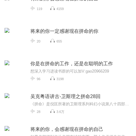
119
4159
将来的你一定感谢现在拼命的你
20
655
你是在拼命的工作，还是在聪明的工作
想深入学习进读书群的可以加V:gao20966209
96
3198
吴克粤语讲古-卫斯理之拼命28回
《拼命》是倪匡所著的卫斯理系列科幻小说第八十四部，连载于1989年11月7日至1990年2月23日的《明报》。卫斯理的好友温宝裕为了小情人苗女蓝丝，不理他的劝阻，甘愿前往苗域接受「盘天梯」考验──寻找第二个月亮，却在半途被女野人掳去，生死未卜。此时，...
28
3.6万
将来的你，会感谢现在拼命的自己