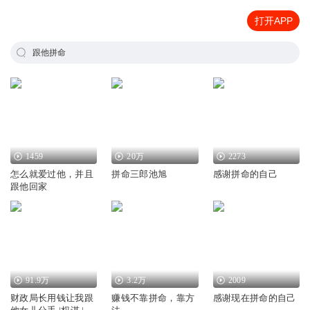
打开APP
跟他拼命
1459
20万
2273
怎么就爱过他，并且
拼命三郎池旭
感谢拼命的自己
跟他回家
91.9万
3.2万
2009
财政局长用钱让我跟
赚钱不靠拼命，靠方
感谢现在拼命的自己