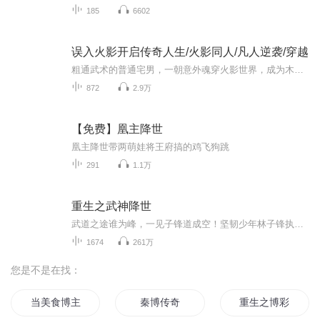
185
6602
误入火影开启传奇人生/火影同人/凡人逆袭/穿越
粗通武术的普通宅男，一朝意外魂穿火影世界，成为木叶古老没落家族的幻术下忍。孱弱的家族根基、岌岌可危的处境，前路遍布危机，忍者的残酷法则扑面而来。他不清楚自己能否扭转家族衰败的命运，也不知晓能为木叶带来怎样的改变。但绝境之中，他握紧手中命...
872
2.9万
【免费】凰主降世
凰主降世带两萌娃将王府搞的鸡飞狗跳
291
1.1万
重生之武神降世
武道之途谁为峰，一见子锋道成空！坚韧少年林子锋执掌逆天武魂强势归来，御八荒、扫六合、战最强的敌人、睡最美的女人、喝最烈的美酒、吃最上等的珍馐！登临世间最高峰，俯瞰天下英雄！...
1674
261万
您是不是在找：
当美食博主穿成王妃后
秦博传奇
重生之博彩大王