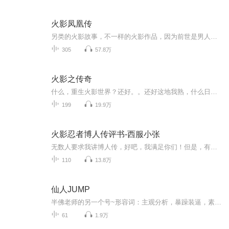
火影凤凰传
另类的火影故事，不一样的火影作品，因为前世是男人，所以拥有流氓本色和大蛇丸一样的理想，另外本书刚开始时不会走火影主线剧情，主角初期也不会太强，轻微的YY，武斗与搞笑成分居多，爱情成分偏少。作者：哲别文字来源网络...
305
57.8万
火影之传奇
什么，重生火影世界？还好。。还好这地我熟，什么日向分家，不是开玩笑吧，算了算了，反正都无所谓，谁让小爷我有天赋呢。
199
19.9万
火影忍者博人传评书-西服小张
无数人要求我讲博人传，好吧，我满足你们！但是，有一说一我没怎么看过这部火影忍者的续作，我一直认为鸣人的儿子没有什么可讲的，我也只能补一补这部动画之后，再给大家讲！所以，更的慢不要怪我！
110
13.8万
仙人JUMP
半佛老师的另一个号~形容词：主观分析，暴躁装逼，素质较低，skr
61
1.9万