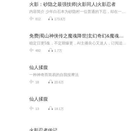
火影：砂隐之最强技师|火影同人|火影忍者
内容简介 少年白石本为砂隐村一位普通的下忍，却在一次意外中获得一件特殊的道具以及大量零碎记忆片段，在不断摸索推演的过程中，成功将异世界的初始技能高速移动，转化为属于自己的第一个忍术，从此少年白石就走上了一条砂隐村的最强技师之路。作者简介 ...
812
173.8万
免费|蜀山神侠传之魔魂降世|玄幻奇幻&魔魂降世&百世经纶
稳定日更5集，不定期爆更，AI主播良心又迷人，订阅追更不迷路！ 【内容简介】 仙侠+热血一念仙道载仇怨，一缕魔魂铸因果。热血少年不羁野性，不惑魔欲，不解情缘，一路桀骜莽撞，踏碎山河刃真凶，成仙入魔皆道中。 【作者介绍】 作者：麦耀权×百世经纶
492
1.7万
仙人揉腹
一种神奇而简易的自我按摩法
18
20.6万
仙人揉腹
13
18.1万
火影忍者传记