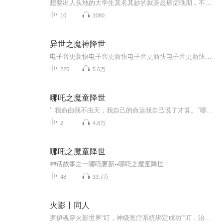
想要出人头地的大学生莫名其妙的就身患癌症晚期，不治身亡，却因此跟主神达成约定，重生韩家，一代卧龙世家重出江湖，剑指远月，同辈无敌。
10
1080
异世之魔神降世
电子音更新快电子音更新快电子音更新快电子音更新快电子音更新快电子音更新快电子音更新快电子音更新快电子音更新快电子音更新快电子音更新快电子音更新快电子音更新快电子音更新快电子音更新快电子音更新快电子音更新快电子音更新快电子音更新快电子音更新快电子音更新快电子音更新快电子音更新快电子音更新快电子音更新快电子音更新快电子音更新快电子音更新快电子音更新快电子音更新快电子音更新快电子音更新快电子音更新快电子音更新快电子音更新快电子音更新快电子音更新快电子音更新快电子音更新快电子音更新快...
225
5.6万
哪吒之魔童降世
‘’ 我命由我不由天，我自己的命运我自己说了才算。‘’哪吒的惊天之语，激励了我。父母对哪吒的关爱和奉献，感动了我。曲折离奇的电影，让我久久不能平静，与你们分享我最真挚的感受吧！（不定时更新）
2
4.8万
哪吒之魔童降世
神话故事之一哪吒更新--哪吒之魔童降世！
48
33.7万
火影丨同人
罗伊魂穿火影世界“叮，神级医疗系统绑定成功”“叮，治疗自来也，获得亲热天堂全集”“叮，治疗旗木朔茂，获得顶级刀术”忍界大战上，流传着这样一个传说：遇到黄色闪光，可以不跑。遇到木叶白牙，可以一战。如果遇到一个医疗忍者问你有没有病，跑！不要...