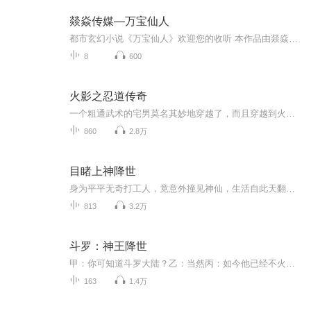
燚焱传媒—万宝仙人
都市玄幻小说《万宝仙人》欢迎您的收听 本作品由燚焱文化传媒有限公司自制出品，高鹤播讲 鉴宝见到从天而来的美女，于是江流儿的世界观改变了。
8
600
火影之忍道传奇
一个粗通武术的宅男莫名其妙地穿越了，而且穿越到火影忍者世界的一个古老的且已经没落家族的幻术下忍身上！对于眼前的这个新世界，他能为木叶村改变些什么他不知道..而他又能为那个家族带来什么样的改变他也不清楚！但他却很清楚他将作为一个忍者生活在这...
860
2.8万
目睹上神降世
身为平平无奇打工人，竟意外撞见神仙，生活自此天翻地覆！当 21 世纪的现代都市，与神秘的仙魔世界激烈碰撞，会迸出怎样的火花？且看主角如何玩转仙魔，让纯阳真人削苹果、玉帝凌霄宝殿变蹦极台，还顺手搅乱正道联盟、调侃东海龙王。每次搞破坏，人间房价...
813
3.2万
斗罗：神王降世
甲：你可知道斗罗大陆？乙：当然丙：如今他已经不火了2021的某一日，一位斗粉创做了一个名为 （斗罗：神王降世）的游戏，所以斗罗粉都迷上了它，做为10年斗粉的叶尘也爱上了它，一路高歌猛进，成为网游界的天才选手，但却因为一场失手，输掉了一切，还被所...
163
1.4万