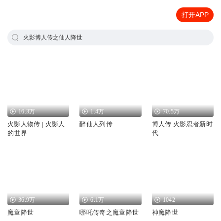
打开APP
火影博人传之仙人降世
16.3万
1.4万
70.5万
火影人物传 | 火影人
醉仙人列传
博人传 火影忍者新时
的世界
代
36.9万
6.1万
1042
魔童降世
哪吒传奇之魔童降世
神魔降世