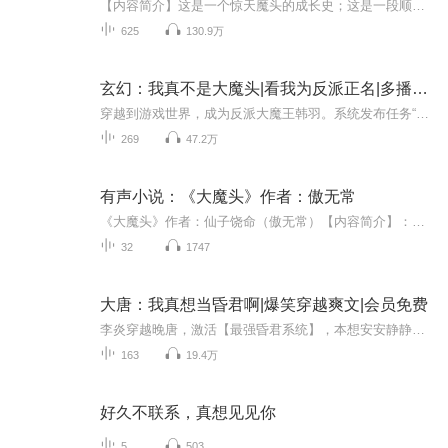
【内容简介】这是一个惊天魔头的成长史；这是一段顺我昌逆我亡的热血传奇；仙魔佛道，鬼灵妖邪，玄奇法宝，异域传说，一个波澜壮阔的绮丽世界即将开启……他灵脉绝佳却备受羞辱，只因寿元不足十年。然而天降长生秘法，看他从此逆天破命，踏破修魔九重境界...
625
130.9万
玄幻：我真不是大魔头|看我为反派正名|多播穿偏剧
穿越到游戏世界，成为反派大魔王韩羽。系统发布任务“宿主要将天魔宗建设成天下第一宗门。”“收徒成功，奖励宿主十万年功力，圣级神器一柄。”“宿主，该弟子忠心值10，天赋平平，建议处理掉！”随后，一名弟子化为灰烬。“宿主，该弟子忠心值95，天赋极...
269
47.2万
有声小说：《大魔头》作者：傲无常
《大魔头》作者：仙子饶命（傲无常）【内容简介】：玩召唤，炼阴魂，血祭万鬼幡。且看雷动从一个无名小辈，加入邪宗后，一步一步从一个普通少年成长为惊天大魔头，纵横于天下。顺我者昌，逆我者亡。
32
1747
大唐：我真想当昏君啊|爆笑穿越爽文|会员免费
李炎穿越晚唐，激活【最强昏君系统】，本想安安静静摸鱼，踏踏实实躺平，做一位称职的昏君，结果他发现这个世界似乎在跟他对着干。“朕要招天下术士替朕修炼长生不老药！”“陛下英明，研发出了火药，我军战力999+加成。““朕要大兴土木，广建宫殿。”“...
163
19.4万
好久不联系，真想见见你
5
503