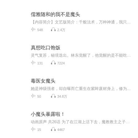
儒雅随和的我不是魔头
【内容简介】文艺版简介：千般法术，万种神通，我只问一句：能敌我一拳否？儒雅随和版简介：不好意思，我不是针对谁，我是说在座的诸位，统统都是乐色。这是儒雅随和的主角倪坤，虽屡被世人误会为魔头，但始终彬彬有礼，以理【物理】服人的感人故事。【作...
548
2.4万
真想吃口饱饭
灵气复苏，秘境迭出。林东觉醒了，他觉醒的是不能吃他吃一小口饭，相当于别人修炼一天。不过，他吃一大口饭，就会元气多到爆炸，随时挂掉......为了完成每次吃饭能多吃点美食的目标，他快速成长着！最后终于成为刮境三尺兽过拔毛的秘境公敌。当某天，天下第二沮丧的问他为何修炼这么快时，林东：我真的只是想吃口饱饭啊！.....当然，一切都是从C65号秘境那场他被无辜卷进的杀局开始........
131
7224
毒医女魔头
她是神级强者，却自曝而亡重生在紫眸废材身上，修为尽失，受尽欺凌。废物？妖孽？泥煤，她堂堂将军府嫡女，岂是旁人可以欺负的，她会让他们知道花儿为何会这般红！灵力？斗气？她灵武双修岂是他人可及！智商？运气？她两世灵魂岂是他人可比！神级强者想杀...
50
34.8万
小魔头暴露啦！
动画原声 共26话 为了在江湖上活下去，魔教教主之子于仁杰奉命混入只招收名门正派弟子的"正道书院"，目标是获得能够洗白魔教身份的"好人证"。此行凶险异常，一旦暴露魔教身份必将被无数正道侠客当场击杀。可在报到当天于仁杰就尴尬的发现自己的个人信息早...
15
4467