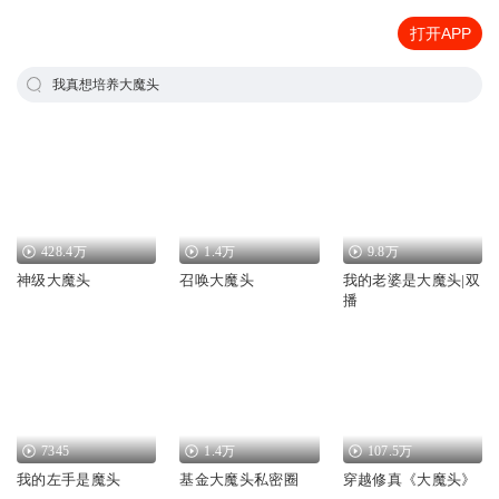
打开APP
我真想培养大魔头
428.4万
1.4万
9.8万
神级大魔头
召唤大魔头
我的老婆是大魔头|双
播
7345
1.4万
107.5万
我的左手是魔头
基金大魔头私密圈
穿越修真《大魔头》