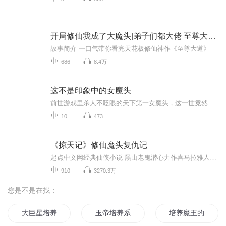
开局修仙我成了大魔头|弟子们都大佬 至尊大道 多播
故事简介 一口气带你看完天花板修仙神作《至尊大道》
686
8.4万
这不是印象中的女魔头
前世游戏里杀人不眨眼的天下第一女魔头，这一世竟然成了我的师妹？而且我把你当师妹你却想上我？想法不错，我喜欢。良逸虽然还搞不清状况，但为了不让自己被广大玩家嗷嗷叫着给当成反派BOSS推掉，他毅然决然开启了师妹养成计划。
10
473
《掠天记》修仙魔头复仇记
起点中文网经典仙侠小说 黑山老鬼潜心力作喜马拉雅人气新晋主播“小玩纸先生”倾情演绎【内容简介】土匪窝里长大的孤儿，天生便不懂什麽是规矩！ 为复仇进入道门，恰似一匹恶狼进入了羊圈，遍地皆是肥羊。 我的，是我的，你的，是我的，他们的，早晚是我的...
910
3270.3万
您是不是在找：
大巨星培养系统
玉帝培养系统
培养魔王的系统