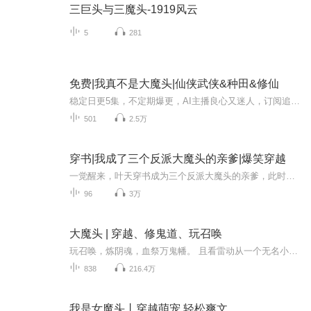
三巨头与三魔头-1919风云
5
281
免费|我真不是大魔头|仙侠武侠&种田&修仙
稳定日更5集，不定期爆更，AI主播良心又迷人，订阅追更不迷路！ 【内容简介】 打工人意外穿越到修仙界，觉醒系统。本以为增加了主角光环，却不料是个新手系统，三年时间一事无成，还被错认成天下第一大魔头……他经常投喂的鳄鱼却成了称霸一方的鳄神，...
501
2.5万
穿书|我成了三个反派大魔头的亲爹|爆笑穿越
一觉醒来，叶天穿书成为三个反派大魔头的亲爹，此时正在卖女儿，命运的齿轮开始转动…… 想起自己会死的很惨，为了逆天改命，叶天开始艰难的养娃之路。 老大叶云霆，乱世枭雄占地为王，一己之力使天下大乱，视人命如草芥。 叶云霆：叶天每天都在念叨如何成...
96
3万
大魔头 | 穿越、修鬼道、玩召唤
玩召唤，炼阴魂，血祭万鬼幡。 且看雷动从一个无名小辈，加入邪宗后，一步一步从一个普通少年成长为惊天大魔头，纵横于天下。顺我者昌，逆我者亡。作者：傲无常播讲：酷鱼听书欢迎关注酷鱼听书。若您追的节目更新太慢，又不想读字！酷鱼可为您定制音频。wx：130 3223 3201
838
216.4万
我是女魔头丨穿越萌宠 轻松爽文