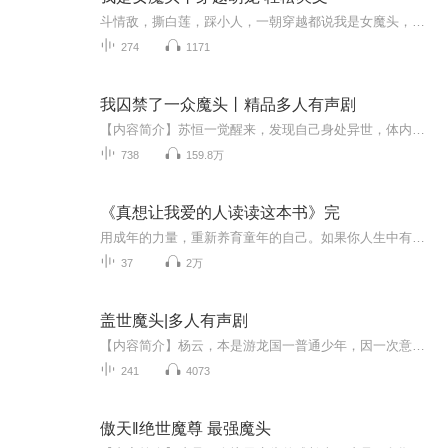
斗情敌，撕白莲，踩小人，一朝穿越都说我是女魔头，可我真不是女魔头啊！ 【内容简介】 孟芊遥，二十一世纪五好青年，三观正，家教好。 奈何天意弄人，一朝穿越到古代，硬是被人当成“人人得而诛之”的女魔头，让人喊打喊杀！这...
274
1171
我囚禁了一众魔头丨精品多人有声剧
【内容简介】苏恒一觉醒来，发现自己身处异世，体内还囚禁了很多的魔头！陌生的世界，颠覆认知的环境下，他将何去何从，你我一起见证！（期待您的关注与订阅）【作者/主播】作者：升斗烟民主播：芈舟【购买须知】1、本作品为付费有声书，前64集为免费试听...
738
159.8万
《真想让我爱的人读读这本书》完
用成年的力量，重新养育童年的自己。如果你人生中有未完成的事件——来不及告别的人，得不到的回应，未被满足的需求，内心没有解决的冲突——试试在房间中放两把椅子，你坐其中一把，另一把留给未完成事件中的人（或者是你的一部分自我）。想象那个人坐在...
37
2万
盖世魔头|多人有声剧
【内容简介】杨云，本是游龙国一普通少年，因一次意外，被魔宗修士虏去，沦为底层修仙者，生性善良，资质一般的他将会在尔虞我诈的修仙界闯出什么样的传奇呢……【作者/主播简介】作者：血色迷惘主播：欢声笑语轩、卿一君-随风雪-刘子昂-三水-阿言-尘埃-大...
241
4073
傲天‖绝世魔尊 最强魔头