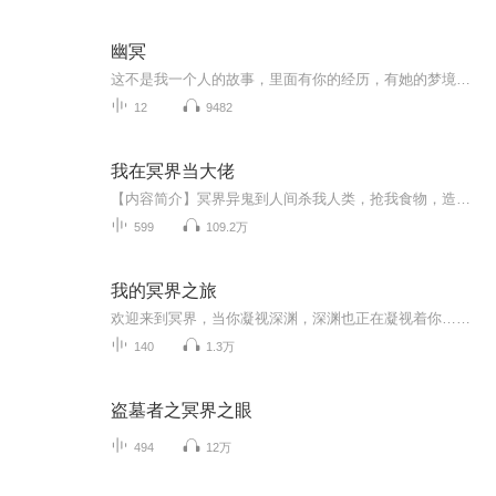
幽冥
这不是我一个人的故事，里面有你的经历，有她的梦境，还有他的智慧，我负责添枝加叶，把它讲述出来。 有你有我有他，这个故事才完整。 这不是一个简单的故事，它包含你想要的一切。 或许，你有一段离奇经历，始终找不到真相，在这里，你可以找到答案。...
12
9482
我在冥界当大佬
【内容简介】冥界异鬼到人间杀我人类，抢我食物，造成天下动荡。我不出手谁出手，我不反击谁反击，霍重生率朋友潜入冥界，找冥王理论，并查出了冥界的人间通道。想不到返回人间时，竟被错入时空……【作者/主播简介】作者：沃土789，喜马拉雅人气签约作家...
599
109.2万
我的冥界之旅
欢迎来到冥界，当你凝视深渊，深渊也正在凝视着你……夜幕降临，整个城市都陷入了黑暗。我叫安心，我出生在阴历十月初一，十月一烧寒衣，这是死人的节日。我从小惧怕黑夜，可是一次意外的冥府之旅让我对这一切有了答案 ……
140
1.3万
盗墓者之冥界之眼
494
12万