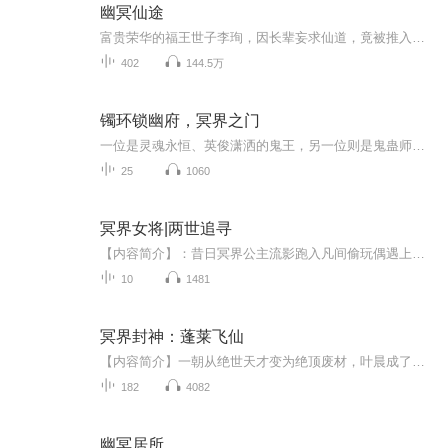
幽冥仙途
富贵荣华的福王世子李珣，因长辈妄求仙道，竟被推入万劫不复的深渊--在夹缝中戒慎恐惧，小小年纪，心智便已难单纯，承受各方威胁的同时，还要背负生死存亡的游戏规则!
402
144.5万
镯环锁幽府，冥界之门
一位是灵魂永恒、英俊潇洒的鬼王，另一位则是鬼蛊师世家的传人，拥有世间最神秘的身份。在那一世，他们如同青梅竹马，天真无邪。然而，随着一个惊天秘密的逐渐显露，两人因种种误会，最终走向了阴阳相隔的境地。鬼王费尽心思，精心策划，只为等待他心爱之...
25
1060
冥界女将|两世追寻
【内容简介】：昔日冥界公主流影跑入凡间偷玩偶遇上神折离视察凡间情况而被逮，侥幸无碍。冥界女将沐芊薏自小与她姐妹情深，顾亲自请命冥王前往寻灵。历时百年重聚流影仙灵又因流影无体而送其入凡历两世重归本尊，而早对流影暗生情愫自不知的折离上神在司命口中得知她散灵重聚的消息则到冥界找她，看到她的离去而随其离去，此刻在那朵阴...【主播】：小七君，不断自我提升的主播一枚【更新】：每周一至周五晚上九点准时更新一集
10
1481
冥界封神：蓬莱飞仙
【内容简介】一朝从绝世天才变为绝顶废材，叶晨成了整个龙阳镇最大的笑话，家族对他失望，未婚妻上门退婚，叶晨暗自发誓，一定要让伤害过他的人百倍奉还。三十年河东，三十年河西，莫欺少年穷！无意得上古神器太极八卦图，叶晨从此逆命改命，一路崛起，踏...
182
4082
幽冥居所