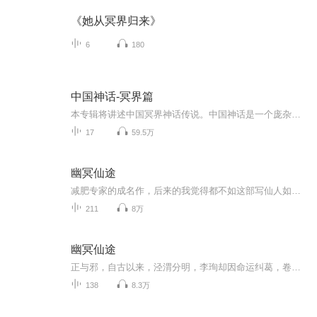
《她从冥界归来》
6
180
中国神话-冥界篇
本专辑将讲述中国冥界神话传说。中国神话是一个庞杂到无法建立体系的神话 由于中国人喜欢记录历史神话人物大部分以历史人物为雏形衍生的例如三皇五帝就是以部落或部落首领的名字来创作的神话 在漫漫的历史长河之中我中华民族还有着楚国屈原记录的《九歌...
17
59.5万
幽冥仙途
减肥专家的成名作，后来的我觉得都不如这部写仙人如写鬼的幽冥仙途
211
8万
幽冥仙途
正与邪，自古以来，泾渭分明，李珣却因命运纠葛，卷入正邪之争。 富贵荣华的福王世子李珣，因长辈妄求仙道，竟被推入万劫不复的深渊——在夹缝中戒慎恐惧，小小年纪，心智便已难单纯，承受各方威胁的同时，还要背负生死存亡的游戏规则！ 无尽累加的梦魇，...
138
8.3万