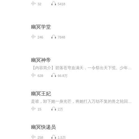
32
5418
幽冥学堂
246
7848
幽冥神帝
【内容简介】碧落苍穹血满天，一令祭出天下慌。少年素有登天志，孤影青衫谁敢先？【作者/主播简介】作者：宝誉，网络小说作家。主播：恋恋有声工作室【购买须知】1、本作品为付费有声书，前105集为免费试听，购买成功后，即可收听，可下载重复收听。2、版...
628
66.8万
幽冥王妃
是谁，卸下她一身光芒，将她打入万劫不复的兽之轮回？兽王的最终归宿，赢得的是一场重生，还是腥风血雨……作者：谢妆妆特别喜欢这部小说，搜了一下喜马还没有有声书，就自己录着做纪念了，如有侵权立删并致歉
15
2万
幽冥快递员
258
1.5万