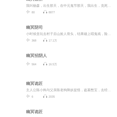
我叫杨森，出生那天，在中元鬼节那天，我出生，克死了母亲，害死了接生婆，更让村子里的家禽害上瘟疫，一系列的怪异之事发生在我的身上.....大学之后,鬼使神差的住进了火葬场的对面的一栋公寓里，我和女友就租住在这里.....
80
8877
幽冥阴司
小时候贪玩去村子后山捡人骨头，结果碰上唱鬼戏，险些丢了小命，幸亏一条青蛇救了我，但是这蛇居然要跟我成亲！ 唱鬼戏、冥婚、请魂、黄皮阴坟、桃木封煞，匪夷所思的黔南民俗，恐怖离奇的阴阳诡事震撼来袭。 警告：胆小勿入！！！
368
17.1万
幽冥招阴人
564
16.5万
幽冥诡匠
主人公陈小狗与父亲陈老狗降妖捉怪，盗墓憋宝，去经历一场场诡异离奇的灵异事件……
6
2035
幽冥诡匠