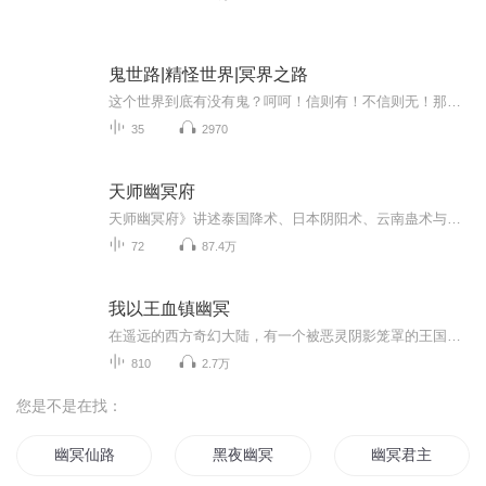
鬼世路|精怪世界|冥界之路
这个世界到底有没有鬼？呵呵！信则有！不信则无！那这些怪事从何说起？你不知道的，你想知道的，都在这里！
35
2970
天师幽冥府
天师幽冥府》讲述泰国降术、日本阴阳术、云南蛊术与异志精怪、风水堪舆、玄学秘术的一部玄学实录体长篇小说。猛鬼降、阴阳邪、三山九穴寻龙墓，阴阳门、鬼门路、酆都幽冥是何处。经历灵异事件、历经千难万险、魑魅魍魉、孤魂野鬼、荒山孤坟、仙山龙墓尽书...
72
87.4万
我以王血镇幽冥
在遥远的西方奇幻大陆，有一个被恶灵阴影笼罩的王国。在这片土地上，一个年轻的王子，林宇，正踏上了他的英雄之旅。他不仅是王室的宠儿，更是人民的希望。当恶灵的威胁降临，林宇毅然决然地化身为利剑，誓要斩尽一切邪恶，保护他深爱的王国和子民。《我以...
810
2.7万
您是不是在找：
幽冥仙路
黑夜幽冥
幽冥君主