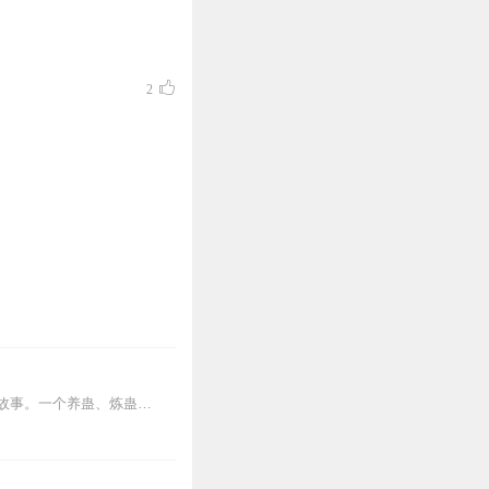
任。
完成购买。
2
栏里咨询在线客服
内容简介【黑暗文反派流封神之作】人是万物之灵，蛊是天地真精。一个穿越者不断重生的故事。一个养蛊、炼蛊、用蛊的奇特世界。配音组（男角色）老宝玉旁白...