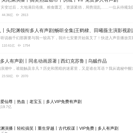
44.36亿
2813
丨头陀渊领衔多人有声剧|畅听全集|王鹤棣、田曦薇主演影视剧
110.61亿
1754
| 多人有声剧丨同名动画原著 | 西幻克苏鲁 | 乌贼作品
23.50亿
2070
爱仙尊｜热血｜老宝玉｜多人VIP免费有声剧
9.7亿
渊演播丨轻松搞笑丨重生穿越丨古代权谋丨VIP免费 | 多人有声剧