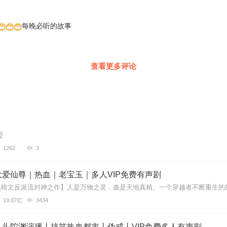
，前60集为免费试听，购买成功后，即可收听，可下载重复收听。
严禁翻录成任何形式，严禁在任何第三方平台传播，违者将追究其法律责
每晚必听的故事
遇到问题，您可通过页面右上方按钮，将页面分享至微信内使用微信支付
您有任何问题，可以按以下步骤咨询在线客服：
PP【账号】-【帮助与反馈】”中咨询在线客服
上APP内在线客服，可关注【喜马拉雅付费精品】公众号，通过下方菜单
查看更多评论
得联系，也可拨打客服电话：400-838-5616
盟
1262
3
爱仙尊｜热血｜老宝玉｜多人VIP免费有声剧
19.07亿
3434
丨头陀渊演播丨搞笑热血都市丨伪戒丨VIP免费多人有声剧