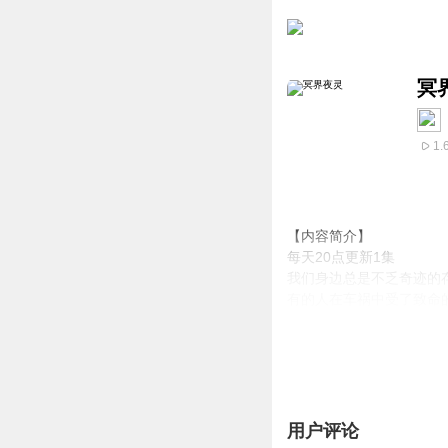
冥
1.
【内容简介】
每天20点更新1集
我们身边总是不乏奇迹的
有的人在车祸中受了致命
你以为这些人是上天的宠
【作者/主播简介】
作者：季郁，网络小说作
主播：半糖之音
用户评论