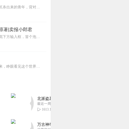
【内容简介】灾变过后，大地满目疮痍。粮食匮乏，资源紧俏，局势混乱……一位从待规划区杀出来的青年，背对着漫天黄沙，孤身来到九区谋生，却不曾想偶然结识三五好友，一念...
原著|卖报小郎君
【冒泡有奖】听说杨千幻那厮要与我一较高下，我许七安要开始装叉了！快进入声音播放页戳下方输入框，冒个泡偷偷告诉我，我要用哪些诗词才能胜过他？说得好的，有赏！202...
蒸汽与机械的浪潮中，谁能触及非凡？历史和黑暗的迷雾里，又是谁在耳语？我从诡秘中醒来，睁眼看见这个世界：枪械，大炮，巨舰，飞空艇，差分机；魔药，占卜，诅咒，倒吊人...
北派盗墓笔记丨头陀渊出品丨悬疑灵异丨摸金校尉丨
最近一周更新
1613.12万
万古神帝丨玄幻丨热血丨紫襟团队演播丨多人有声