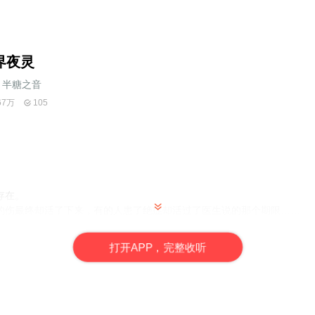
界夜灵
半糖之音
67万
105
存在。
的伤最终却活了下来，有的人患了绝症却活过了医生说的那个期限……
儿，或者他们原本就来自于冥界。
打
开
A
P
P，完整收听
家。