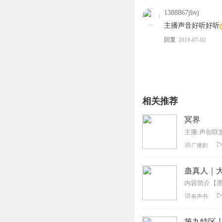
【购买须知】
1、本作品为付费有声书
1388867jbvj
2、版权归原作者所有，
主播声音好听好听
3、如在充值／购买环节
回复
2019-07-02
4、在购买过程中，如果
第一步：您可在喜马拉雅A
第二步：如果您无法联系
第三步：如果在线客服都未取
相关推荐
冥界
主播:声创联
广播剧
蛊真人｜大
有声书
第九特区