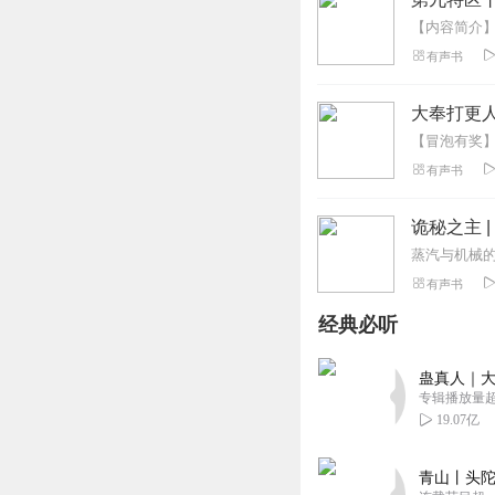
有声书
大奉打更人
有声书
诡秘之主 
有声书
经典必听
蛊真人｜大
专辑播放量超1
19.07亿
青山丨头陀