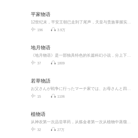
平家物语
12世纪末，平安王朝已走到了尾声，天皇与贵族掌握实权的中央集权制日益衰落，拥有领地和私人武装的封建武士集团全面抬头。源氏和平家作为在朝廷和地方都握有重权的两大武士集团，因盘根错节的复杂恩怨，以及对统治权力的觊觎，终于在公元1156年至1185年爆发了激烈的战争。《平家物语》以史书编年体为主轴，站在平家的角度，详细叙述了源氏和平家争夺权力的全过程。 《平家物语》全景式地展现日本中世纪战焰滔天的豪壮场面，更因其极高的文学、历史、思想价值，被日本文学史家誉为“民族的英雄叙事诗”、“镰仓文学的最高成就”、“日本的国民文学”。它的问世，不但将军记物语推向了高峰，更是日本文学史上的一次重大变革，是日本古典文学发展到新阶段的重要标志，具有里程碑式的划时代意义。 作为一部长篇史诗巨著，《平家物语》版本众多，其中13卷本是公认的通行本，约在1201年至1221年这段时间初步成形，然后不断得到补充完善，流传至今。全书的内容大致可分为四部分： 1～5卷讲述平忠盛发迹，由武将擢升为朝廷重臣。后来其子平清盛当上太政大臣，平家满门荣华，显赫一时，令世人钦羡赞叹。但平家在掌权之后，迅速腐化堕落，骄奢霸道、为所欲为，上不敬天皇、下不恤百姓，破坏佛法、凌夷朝威，恶事做尽做绝，引来朝野上下极大不满。法皇和旧贵族密谋倒平，但因事机不密而失败。 6～8卷讲述平清盛因热病辞世，由于长子平重盛已先于他死去，只好由资质平庸的三子平宗盛继承家业。平宗盛的魄力和才干远不及父兄，更缺乏强悍的个性，无力应付此起彼伏的反乱，平家开始盛极而衰。这时身负血海深恨的各地源氏后裔，经过多年积蓄力量，蜂起举事。除镰仓源赖朝外，有“旭将军”美誉的木曾义仲也在北陆崛起，起兵讨平，以风卷残云之势率先攻入京都，迫使平家举族撤往西国。 9～11卷讲述志得意满的木曾义仲，俨然以为天下在握，于是骄横粗暴、飞扬跋扈，在京中胡作非为，民心丧尽。镰仓源赖朝趁机命令弟弟源范赖、源义经讨伐义仲。义仲众叛亲离，迅速败亡。全书的重点由此转向被视为战神的源义经身上。义经进京后，受到了后白河法皇的信赖，奉命进击平家。他一路势如破竹，一之谷合战、屋岛合战，屡战屡胜，直逼平家盘踞的大本营。鼙鼓雷响，雅乐无用。颓废腐朽的平家完全无力抵抗，最后坛之浦化为修罗炼狱，海为血染、地为尸覆，幼帝安德天皇投海，平家全族败亡。源氏从此独揽朝政，日本进入幕府时代。但源义经也因为功高震主，受到源赖朝的猜忌，不得不远遁避祸。 12～13卷作为结尾，讲述源赖朝为绝后患，如何搜捕残害平家血脉；以及安德天皇生母建礼门院在绝望中出家为尼，最后于大原寂光院中了却余生。
196
3.9万
地月物语
《地月物语》是一部独具特色的长篇科幻小说，分上下两卷：上卷《环球同此凉热》，下卷《人类第二故乡》。全书共50章，约14万余字。作品构思独特，将现实生活与现代科技冶于一炉，既体现了时空自由跨越的科幻色彩，又讴歌了祖国飞跃发展的时代特征；既是作...
37
1809
若草物語
お父さんが戦争に行ったマーチ家では、お母さんと四人姉妹が、留守を守っています。貧しくても、明るく、心の暖かいマーチ家の、この四人姉妹に、色々なことが起こります...そして、お父さんは無事に戻って来るのでしょう。
15
1106
植物语
从神农第一次品尝草药，从炼金者第一次从植物中蒸馏出精油，人类与植物的故事就这样缓缓拉开了序幕。 在随后的数千年里，薰衣草、薄荷、柠檬草、茶树、玫瑰……植物们散发着各自的芬芳，默默推动着人类的历史，凝结出一个又一个令人动容的美妙史诗。当人类享受着现代生活的便利和高效时，是否会突然回眸，去发现脚边的星星点点原来曾是那样的伟大。
32
27万