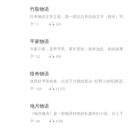
竹取物语
日本物语文学之祖，第一部以日本自创文字（假名）写成的文学作品。
3
143
平家物语
大家小家，皇帝平民。家长里短，柴米油盐，你的故事，他的故事，皆由生活萃取。期待从中得到一些启发。
12
436
怪奇物语
优质好书等你来，点击下方跳转直达~狂野小农民|风流农民|寡妇美妇|乡村神医周公解梦上说，梦见和别人结婚将会预示着有好事发生。我喜滋滋的进入了梦乡，在漆黑的空间里，一只冰凉的手却抚摸着我的脸颊……
219
11.5万
地月物语
《地月物语》是一部独具特色的长篇科幻小说，分上下两卷：上卷《环球同此凉热》，下卷《人类第二故乡》。全书共50章，约14万余字。作品构思独特，将现实生活与现代科技冶于一炉，既体现了时空自由跨越的科幻色彩，又讴歌了祖国飞跃发展的时代特征；既是作...
64
2158