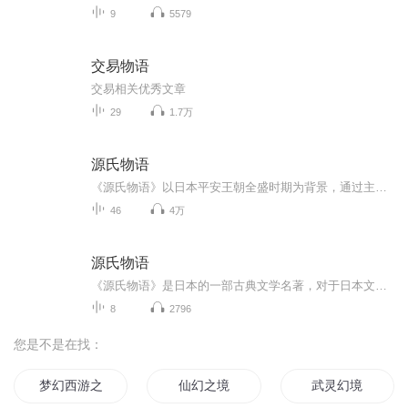
9
5579
交易物语
交易相关优秀文章
29
1.7万
源氏物语
《源氏物语》以日本平安王朝全盛时期为背景，通过主人公源氏的生活经历和爱情故事，描写了当时社会的腐败政治、淫乱生活、上层贵族之间的互相倾轧和权力斗争，而源氏的爱情婚姻，则揭示了一夫多妻制下妇女的悲惨命运。在贵族社会里，男婚女嫁往往是政治斗...
46
4万
源氏物语
《源氏物语》是日本的一部古典文学名著，对于日本文学的发展产生过巨大的影响，是日本古典文学的高峰，被誉为日本的红楼梦。在日本开启了“物哀”的时代。作品的成书年代一般认为是在1001年至1008年间，是世界上最早的长篇小说。小说描写了日本平安时代的...
8
2796
您是不是在找：
梦幻西游之梦境
仙幻之境
武灵幻境