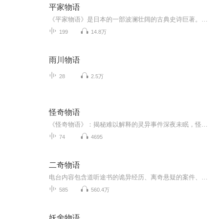
平家物语
《平家物语》是日本的一部波澜壮阔的古典史诗巨著。如果将《源氏物语》比作《红楼梦》的话，那么波澜壮阔、气势恢宏的《平家物语》则可比作《三国演义》。这两大名著一文一武，并列为日本古典文学双璧，千百年来双峰并峙于日本文坛，互相辉映，光耀万代。 12世纪末，平安王朝已走到了尾声，天皇与贵族掌握实权的中央集权制日益衰落，拥有领地和私人武装的封建武士集团全面抬头。源氏和平家作为在朝廷和地方都握有重权的两大武士集团，因盘根错节的复杂恩怨，以及对统治权力的觊觎，终于在公元1156年至1185年爆发了激烈的战争。《平家物语》以史书编年体为主轴，站在平家的角度，详细叙述了源氏和平家争夺权力的全过程。
199
14.8万
雨川物语
28
2.5万
怪奇物语
《怪奇物语》：揭秘难以解释的灵异事件深夜未眠，怪谈缠绕。《怪奇物语》为您精选来自全国各地的真实灵异故事，从古老传说到现代奇闻，带您领略那些无法用科学解释的诡异事件。当黑暗降临，请锁好门窗，戴上耳机，让我们带您走进这些令人不寒而栗的故事里...
74
4695
二奇物语
电台内容包含道听途书的诡异经历、离奇悬疑的案件、奇人奇事的事件和侃天侃地的杂谈
585
560.4万
妖舍物语