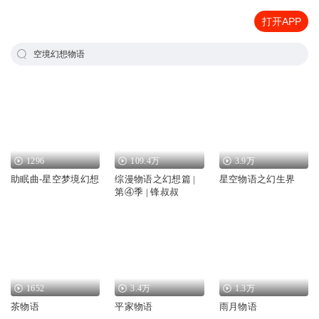
打开APP
空境幻想物语
1296
109.4万
3.9万
助眠曲-星空梦境幻想
综漫物语之幻想篇 |
星空物语之幻生界
第④季 | 锋叔叔
1652
3.4万
1.3万
茶物语
平家物语
雨月物语