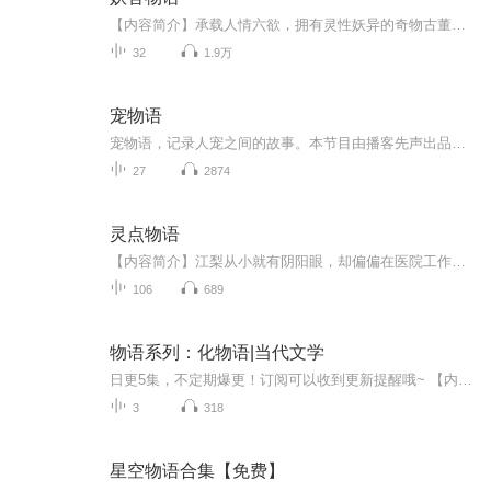
【内容简介】承载人情六欲，拥有灵性妖异的奇物古董；佩一卷青竹简，悠然不知度过多少年的神秘店长；一名活泼生气、打扮奇异的猫眼少年；一间沧桑古朴，只待有缘人走入的古老店铺……这便是妖舍。它曾现身于城市繁华热闹之处，也曾在红尘寂静清冷之地开门...
32
1.9万
宠物语
宠物语，记录人宠之间的故事。本节目由播客先声出品，每周五22点更新宠物语第二季主题——“与宠物告别”，在这个主题下，我们想收集与聆听那些真实而感人的，与宠物告别的故事，以及珍视与宠物共度的，美好时光的心声。如果你想听到更多人宠之间的真实故...
27
2874
灵点物语
【内容简介】江梨从小就有阴阳眼，却偏偏在医院工作，于是每天除了睡眠不足以外就是被吓得魂飞魄散，原本以为这一切在遇见他们之后会好转，可他们的特殊身份却另江梨一次又一次陷入新的麻烦…【作者/主播】作者：反派先生主播：栩声【购买须知】1、本作品...
106
689
物语系列：化物语|当代文学
日更5集，不定期爆更！订阅可以收到更新提醒哦~ 【内容简介】 在一个梦想与挑战并存的时代，小明，一位心怀武学巅峰梦想的热血青年，偶遇隐世大侠张三丰，揭开了一段传奇修炼之旅。而小红，智慧与美貌并重，对科学有着无尽渴望的少女，誓要以科技照亮未来...
3
318
星空物语合集【免费】