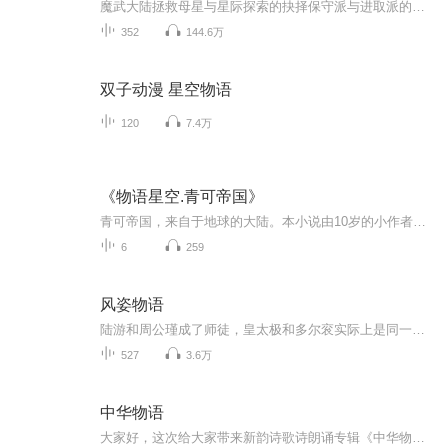
魔武大陆拯救母星与星际探索的抉择保守派与进取派的纷争人族与魔怪的较量，当我的世界进入星际空间【搬运】
352
144.6万
双子动漫 星空物语
120
7.4万
《物语星空.青可帝国》
青可帝国，来自于地球的大陆。本小说由10岁的小作者米鞋面创作。
6
259
风姿物语
陆游和周公瑾成了师徒，皇太极和多尔衮实际上是同一个人的两次生命，李煜是飘忽不定的世外剑仙，而在整本书里面，最让人怀念的那个英雄名叫白起，最让人哭笑不得的是爱因斯坦变成了善于发明各种魔法器具的魔族女子，她的父亲则是贝多芬。在诸如此类的颠覆...
527
3.6万
中华物语
大家好，这次给大家带来新韵诗歌诗朗诵专辑《中华物语》。专辑主要内容为诗歌朗诵，诗歌作者美月冷霜《中华物语》系列有声新韵诗集，包含昆虫、动物、生态、花鸟、地球、水族，花间、鸟类等系列，围绕生活图景展现诗歌魅力。全篇以28字标准新诗描摹万物，...