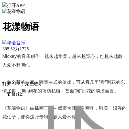
打开APP
花漾物语
华语音乐
385.52万
1725
Mickey
的音乐创作，越来越华美，越来越契心，也越来越教
人爱不释“听”。
一种全新的曲风，圆舞曲式的旋律，可从音乐里“看”到花的忘
打
开
A
P
P，完整收听
情飞舞，“听”到花的窃窃私语，甚至”闻”到花的淡淡幽香。
节目(12)
《花漾物语》由插画王子－威廉为其量身画作，唯美、浪漫的
花仙子，使得这张专辑更教人爱不释手了。