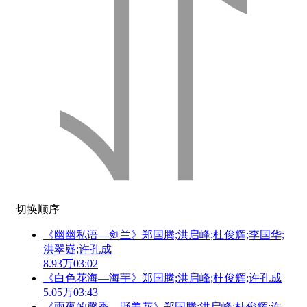
切换顺序
《幽幽私语—剑兰》郑国腾;洪启峰;杜俊辉;李国华;
洪翠嶷;许孔成
8.93万
03:02
《白色花海—海芋》郑国腾;洪启峰;杜俊辉;许孔成
5.05万
03:43
《雨夜的馨香—野姜花》郑国腾;洪启峰;杜俊辉;许