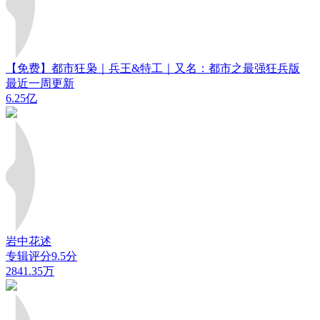
【免费】都市狂枭｜兵王&特工｜又名：都市之最强狂兵版
最近一周更新
6.25亿
岩中花述
专辑评分9.5分
2841.35万