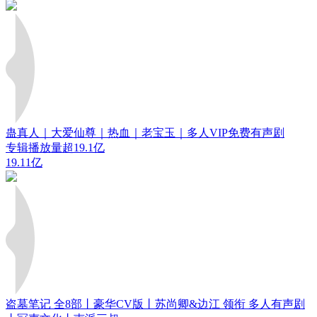
蛊真人｜大爱仙尊｜热血｜老宝玉｜多人VIP免费有声剧
专辑播放量超19.1亿
19.11亿
盗墓笔记 全8部丨豪华CV版丨苏尚卿&边江 领衔 多人有声剧