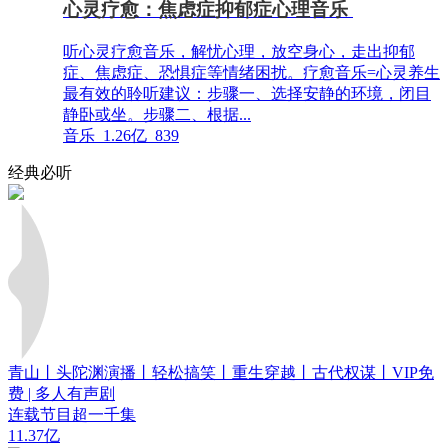
心灵疗愈：焦虑症抑郁症心理音乐
听心灵疗愈音乐，解忧心理，放空身心，走出抑郁
症、焦虑症、恐惧症等情绪困扰。疗愈音乐=心灵养生
最有效的聆听建议：步骤一、选择安静的环境，闭目
静卧或坐。步骤二、根据...
音乐
1.26亿
839
经典必听
青山丨头陀渊演播丨轻松搞笑丨重生穿越丨古代权谋丨VIP免
费 | 多人有声剧
连载节目超一千集
11.37亿