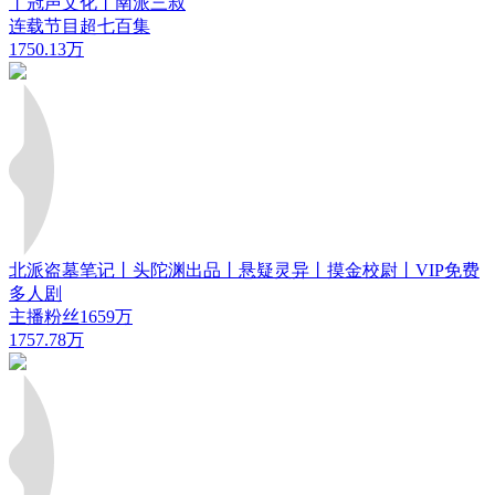
丨冠声文化丨南派三叔
连载节目超七百集
1750.13万
北派盗墓笔记丨头陀渊出品丨悬疑灵异丨摸金校尉丨VIP免费
多人剧
主播粉丝1659万
1757.78万