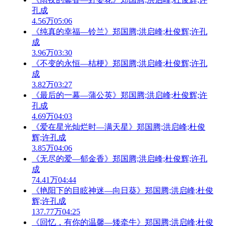
孔成
4.56万
05:06
《纯真的幸福—铃兰》郑国腾;洪启峰;杜俊辉;许孔
成
3.96万
03:30
《不变的永恒—桔梗》郑国腾;洪启峰;杜俊辉;许孔
成
3.82万
03:27
《最后的一幕—蒲公英》郑国腾;洪启峰;杜俊辉;许
孔成
4.69万
04:03
《爱在星光灿烂时—满天星》郑国腾;洪启峰;杜俊
辉;许孔成
3.85万
04:06
《无尽的爱—郁金香》郑国腾;洪启峰;杜俊辉;许孔
成
74.41万
04:44
《艳阳下的目眩神迷—向日葵》郑国腾;洪启峰;杜俊
辉;许孔成
137.77万
04:25
《回忆，有你的温馨—矮牵牛》郑国腾;洪启峰;杜俊