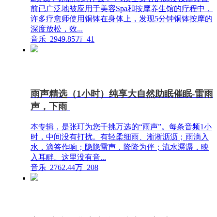
前已广泛地被应用于美容Spa和按摩养生馆的疗程中，
许多疗愈师使用铜钵在身体上，发现5分钟铜钵按摩的
深度放松，效...
音乐
2949.85万
41
雨声精选（1小时）纯享大自然助眠催眠-雷雨
声，下雨
本专辑，是张玎为您千挑万选的“雨声”。每条音频1小
时，中间没有打扰。有轻柔细雨、淅淅沥沥；雨滴入
水，滴答作响；隐隐雷声，隆隆为伴；流水潺潺，映
入耳畔。这里没有音...
音乐
2762.44万
208