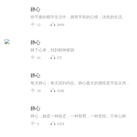
静心
快节奏的都市生活中，拥有平和的心情，淡然的生活。
11
8449
静心
静下心来，找到精神家园
41
4万
静心
每天静心，每天回归内在。静心最大的感悟是宇宙太伟大了，创造出如此完美的人体结构机制，亲眼目睹了整个机制的运行，看着自己每一个起心动念，过往习性的发生，大脑运转速度的变化无常，体会着每一种变化，带来的体感。时代的进步带给人们的不是快乐，而...
34
4186
静心
静心，她是一种状态，一种智慧，一种觉悟。只有心静了，才能让人们有着宠辱不惊的涵养；才能化解所遇的各种喧嚣与无奈，让自己活在一个清新的世界；才能领悟到什么是大彻大悟，无需跋山涉水、上下求索，从此，幸福将永存于每个人的心间。
0
1424