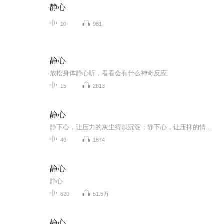
静心
10
981
静心
放松身体静心听，看看会有什么神奇反应
15
2813
静心
静下心，让压力的灰尘得以沉淀；静下心，让压抑的情绪得到放松。
49
1874
静心
静心
620
51.5万
静心