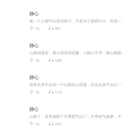
静心
每一个人都可以尝试练习，不是为了获得什么，而是一次次提醒自己我是谁。这个世界很奇妙，我们来得刚刚好！
12
887
静心
心静则身安，身心俱安则优雅；人静心不浮，静心能豁达安逸。看着春风不喜，看着秋风不悲，看着冬雪不叹，看着夏蝉不烦。在生命的长河中，以仰头看天的心境，辟一块安静的绿地，静下心来默默耕耘自己的梦想，坚定自己的方向不回头，总有一天，你会激发生命潜能，用缤纷鲜艳的生命之花，芬芳自己的岁月。
16
1485
静心
世界从来不会对一个心静的人喧嚣，生活从来不会让一个心静的人彷徨。心静了，世界就静了。
36
3.3万
静心
心静了，世界就静了不带怒气出门，不带怨气做事，不带烦恼睡觉。学会平心静气，而不是让焦虑急躁、毁掉你的热情和定力，才能停止内耗，真正做到不乱于心，不困于人。流水不争先，争的是滔滔不绝，凡事沉得住气，耐得住寂寞，让心静下来，人生就会减少很多...
53
1621