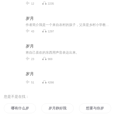
12
2235
岁月
作者简介我是一个来自农村的孩子，父亲是乡村小学教师，母亲带着四个孩子持家务农，5岁那年父亲被打成右派，下放到大三线劳动，母亲忧虑成疾，英年早逝，留下四个孩各自开始了自己的人生。我是老《岁月》这部著作就是我一生的真实写照。一生惨淡，岁月磋砣...
43
1297
岁月
将自己喜欢的东西用声音表达出来。
23
969
岁月
51
4266
您是不是在找：
哪有什么岁月静好
岁月静好我不惹你
想要与你岁月静好