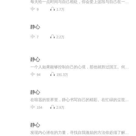
每天给一点时间与自己相处，你会爱上这段与自己在一起的静心时间。
9
1.7万
静心
7
2.2万
静心
一个人如果能够控制自己的心境，那他就胜过国王。何时何地静心让我们看透一切，在自觉中走向觉悟，让生命得到洗礼。
94
191.3万
静心
在喧嚣的世界里，静心书写自己的精彩。在忙碌的尘世中，静心探索内在的安宁。用最温柔的力量，锻造最坚强的自己。
154
2.9万
静心
发现内心潜在的力量，寻找自我激励的方法你必须了解自己的内心，然后才能找到成功意识