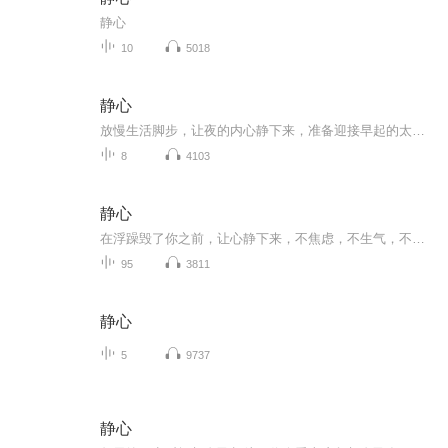
静心
10
5018
静心
放慢生活脚步，让夜的内心静下来，准备迎接早起的太阳升起！
8
4103
静心
在浮躁毁了你之前，让心静下来，不焦虑，不生气，不抱怨，不逃避，不悲观，不自欺，不急燥，不迷茫，一切都慢慢来，将心沉浸在此时此刻，你会发现，完美的静，就是完完的力量。
95
3811
静心
5
9737
静心