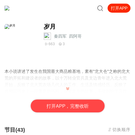
打开APP
岁月
秦四军_四阿哥
663
3
本小说讲述了发生在我国最大商品粮基地，素有"北大仓"之称的北大
荒的开拓和建设者的故事，以十万转业官兵及支边青年进入北大荒
开始，反映了北大荒农场几代人的工作、生活及情感经历。反映了
共和国历史上一段重要的历程，这里发生的故事，不但影响了几代
人，也影响了众多来自祖国各地的垦荒建设者。
打
开
A
P
P，完整收听
节目(43)
切换顺序