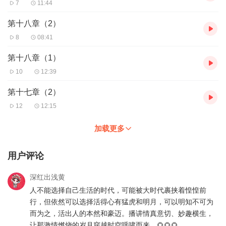
7
11:44
第十八章（2）
8
08:41
第十八章（1）
10
12:39
第十七章（2）
12
12:15
加载更多
用户评论
深红出浅黄
人不能选择自己生活的时代，可能被大时代裹挟着惶惶前
行，但依然可以选择活得心有猛虎和明月，可以明知不可为
而为之，活出人的本然和豪迈。播讲情真意切、妙趣横生，
让那激情燃烧的岁月穿越时空呼啸而来。🌻🌻🌻