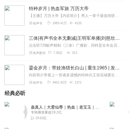
特种岁月 | 热血军旅 万历大帝
【主播】万历大帝【内容简介】男人一辈子最值得骄傲的事里包括：服一次役，当一回特种兵，和世界上最强的军人交手。还有，为自己的祖国奉献一次青春，为这片热土上的人...
1983.41万
4120
有声书
三体|有声书全本无删减|王明军单播|刘慈欣原著
点击听729献声精制《三体》广播剧，同样是全本会员免费畅听，快来感受声音大戏的魅力！【购买须知】1、本作品部分集数为免费试听。2、版权归原作者所有，严禁翻录成任...
7.35亿
313
有声图书
鎏金岁月：带娃渔猎长白山 | 重生1965 | 发家致富 | 野贺丨多人有声剧
内容简介带着上一世诸多遗憾的特种兵王张花城重生了，回到了宝藏满地的1965年。在这个不禁枪、不禁猎、山中满地宝、海洋物资爆的时代，张花城默默地举起了手中猎枪。从...
4401.43万
1372
有声书
经典必听
蛊真人｜大爱仙尊｜热血｜老宝玉｜多人VIP免费有声剧
专辑播放量超19.2亿
19.03亿