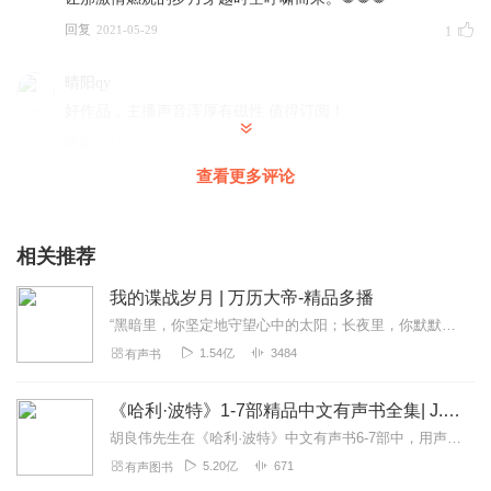
回复
2021-05-29
1
晴阳qy
好作品，主播声音浑厚有磁性 值得订阅！
回复
2021-05-17
0
查看更多评论
相关推荐
我的谍战岁月 | 万历大帝-精品多播
“黑暗里，你坚定地守望心中的太阳；长夜里，你默默地催生黎明的曙光；虎穴中，你忍辱负重，周旋待机；搏杀中，你悄然而起，毙敌无形；你的名字无人知晓，你的功勋永垂不朽...
1.54亿
3484
有声书
《哈利·波特》1-7部精品中文有声书全集| J.K.罗琳原著，光合积木演播
胡良伟先生在《哈利·波特》中文有声书6-7部中，用声音带领着大家继续魔法之旅。为保证作品的一致性，给大家带来完整的魔法体验，我们与版权方PottermoreP...
5.20亿
671
有声图书