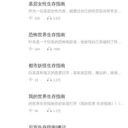
基层女性生存指南
作为一位基层女性代表，她通过自己的经历告诉所有女性，别再懦弱，天塌不下来。
105
2.6万
恐怖世界生存指南
叶辰是一个狂热的恐怖电影迷，他发现自己穿越到了民国时代，成为了一位英俊潇洒的军官。面对扑朔迷离的剧情，叶辰必须依靠自己的智慧和勇气，在光怪陆离的鬼宅里揭开重重迷雾，破解百年疑案。 随着故事的推进，叶辰不仅需解决一桩诡异的婚礼事件，还要对抗...
164
7096
都市妖怪生存指南
白真真和鬼王的恩爱日常，喜欢就定阅，搬运的，谢谢支持
13
1.2万
我的世界生存指南
的世界生存指南你好欢迎打开《我的世界 生存指南》!《我的世界》有非常丰富的玩法，而其中最受欢迎的无疑是生存模式。在生存模式下，你必须在游戏中开拓自己的道路，只能用你寻找到的方块进行制作，并且会面临许多危险。只要走错一步，就可能失去一切。生...
36
1.1万
后室生存指南|搬运