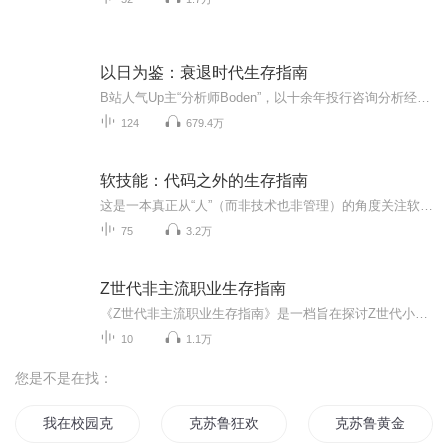
以日为鉴：衰退时代生存指南
B站人气Up主“分析师Boden”，以十余年投行咨询分析经验，剖析日本“失去的三十年”里，多种社会问题的根源所在!“考公务员是最合理的就业选择吗?”“医生未来的待遇会更好还是更差?”“生育率下降会影响教师就业吗?”“研究生扩招，报考人数下降，研究生...
124
679.4万
软技能：代码之外的生存指南
这是一本真正从“人”（而非技术也非管理）的角度关注软件开发人员自身发展的书。书中论述的内容既涉及生活习惯，又包括思维方式，凸显技术中“人”的因素，全面讲解软件行业从业人员所需知道的所有“软技能”。本书聚焦于软件开发人员生活的方方面面，从揭秘面试的流程到精耕细作出一份杀手级简历，从创建大受欢迎的博客到打造你，从提高自己工作效率到与如何与“拖延症”做斗争，甚到包括如何投资不动产，如何关注自己的健康。本书共分为职业篇、自我营销篇、学习篇、生产力篇、理财篇...
75
3.2万
Z世代非主流职业生存指南
《Z世代非主流职业生存指南》是一档旨在探讨Z世代小众职业故事，以及其职业发展和个人成长的广播节目。每期节目我们都会分享一位嘉宾在他们所处行业的真实故事，体现其情感，挑战和成长。致力于让听众朋友们能够从他人的经验中获得启示和共鸣。
10
1.1万
您是不是在找：
我在校园克苏鲁
克苏鲁狂欢夜
克苏鲁黄金赞歌