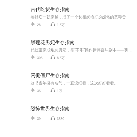
古代吃货生存指南
姜舒窈一朝穿越，成了一个长相妖艳打扮媚俗的恶毒贵女,靠撒泼耍赖嫁了京城最为风姿卓越的少年郎。夫君厌恶，婆婆不喜，兄嫂鄙夷，姜舒窈欲哭无泪。不过，世界上没有什么事情是一顿麻辣烫不能解决的，如果有，那就再加上火锅铁板烧烤串奶茶烤鸡翅奶黄包虾饺上校鸡块酸辣粉咖喱饭手抓饼关东煮寿司披萨土豆泥皮蛋瘦肉粥鲜虾粥。一 段时间后一一挑剔的婆母: 舒窈着实是个孝顺的孩子。不好相处的大嫂二嫂:弟妹真是讨人喜欢。古板严厉的大哥二哥:辛苦弟妹了。看着因美食而纷纷倒戈的众人，谢珣恨铁不成钢地道:姜舒窈此人心思狠辣、劣迹斑斑，我绝不屈服。
28
1.3万
黑莲花男妃生存指南
代社畜穿成炮灰男妃，靠“不乖”操作撕碎宫斗剧本——驯疯批帝王、掀贵妃老巢，把吃人后宫玩成改革试验田！
305
8.3万
闲侃僵尸生存指南
这书当年挺有名气，一直没细看，这次好好看看。
35
1万
恐怖世界生存指南
39
3580