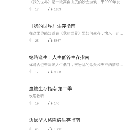
《我的世界》是一款高自由度的沙盒游戏，于2009年发布，2011年完成内测，2014年由微软代理。本游戏的世界由一个又一个方块组成，核心玩法是挖矿和探险。本指南将会教你如何去游玩这款游戏，不过，选择权仍在你手中。
17
1183
《我的世界》生存指南
在这里你能知道在《我的世界》里如何生存，快来一起听吧！
25
5867
绝路逢生：人生低谷生存指南
你是否也曾深陷人生低谷，被纷乱的念头和失控的情绪所困，感觉越努力越迷茫？《绝处逢生》是一档专注于“向内探索”的单人播客。在这里，我们不谈虚幻的成功学，只聊具体可行的“心法”。我将作为一名亲历过这一切的“向导”，陪你一起学习如何驯服头脑的...
17
9658
血族生存指南 第二季
欢迎收听…
19
140
边缘型人格障碍生存指南
52
1.7万