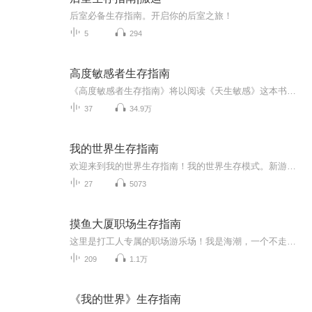
后室必备生存指南。开启你的后室之旅！
5
294
高度敏感者生存指南
《高度敏感者生存指南》将以阅读《天生敏感》这本书为主线，为高度敏感人群在自我认知、身体健康、社交、亲密关系（友情爱情）、职场、疗愈等生活维度提供最贴心建议。如果喜欢请订阅，并转发给需要的朋友！作者简介：原书作者 Elaine Aron是心理学研究者...
37
34.9万
我的世界生存指南
欢迎来到我的世界生存指南！我的世界生存模式。新游戏的启动能给你带来独特的体验，你会来到一个从未探索过的全新世界。你可以创造你想要的一切。
27
5073
摸鱼大厦职场生存指南
这里是打工人专属的职场游乐场！我是海潮，一个不走寻常路的情感主播。我将带你潜入『摸鱼大厦』——每天早上8点，用3-5分钟解锁荒诞又真实的职场生存秘技：无论你是挤地铁的早八战士，还是叼面包冲刺打卡的极限选手，点击订阅，让每个工作日从笑出鹅叫开...
209
1.1万
《我的世界》生存指南