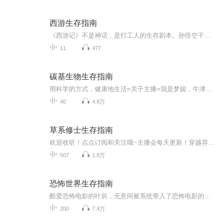
西游生存指南
《西游记》不是神话，是打工人的生存剧本。孙悟空干活最多，却动不动被念咒；猪八戒混得最舒服，却没人敢说他不行。每一集，都是你职场、生活、人际关系的缩影。我们用5分钟，聊透每一回西游，也聊透一个你正在经历的现实困境。不上价值，不灌鸡汤，只讲怎...
11
477
碳基生物生存指南
用科学的方式，健康地生活=关于主播=我是梦妮，牛津大学生物医学博士。读博时不爱读文献，现在却在科研数据的坑里越挖越深年纪轻轻便腰酸背痛的我，在枸杞秋裤和热水都表示束手无策后，决心利用自己读文献的速度和能力，开辟一条日常实用的生存指南，和大...
40
4.8万
草系修士生存指南
欢迎收听！点点订阅和关注哦~主播会每天更新！穿越异界变成草该怎么办？那就称霸异界！从一株草开始进化，成为无上青帝！他年我若为青帝，天下人都给我种草！你可听说过，一株草，可斩星辰？
507
1.8万
恐怖世界生存指南
酷爱恐怖电影的叶辰，无意间被系统带入了恐怖电影的世界，被迫接受着一个个艰险的任务，面对着各种各样的恐怖的场景。叶辰能成功完成各项任务，重新回到现实生活吗……
200
7.4万