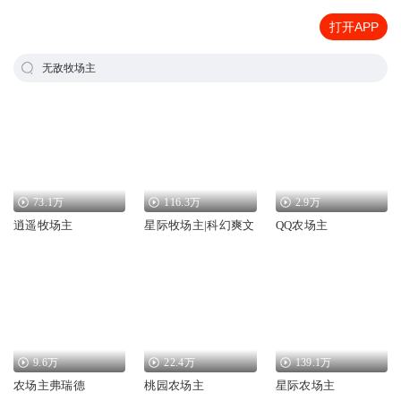
打开APP
无敌牧场主
73.1万
116.3万
2.9万
逍遥牧场主
星际牧场主|科幻爽文
QQ农场主
9.6万
22.4万
139.1万
农场主弗瑞德
桃园农场主
星际农场主