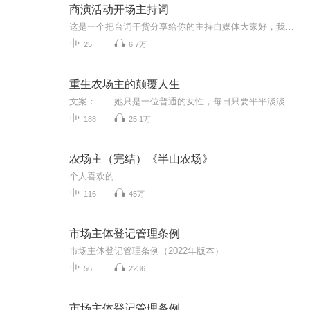
商演活动开场主持词
这是一个把台词干货分享给你的主持自媒体大家好，我叫艳秋作为一名主持人这份工作很有意义，所以我很庆幸我自己在做喜欢的事，而因为我喜欢从而会有收获！我实现了我自己的一个坚持！我想把主持的热情像蜡烛一样地燃烧，尽情地燃烧，释放！ 我更希望的主持...
25
6.7万
重生农场主的颠覆人生
文案： 她只是一位普通的女性，每日只要平平淡淡过日子，可老天同她开了个玩笑。 魔法位面：“那个地球位面的，把土豆给我上一吨！” 程香：“……”魔法位面闹饥荒了？ 真相：你们家土豆会爆炸，是保护家园的绝对佳品。 内容标签：平步青云 随身空间 种田文 励志人生 主角：程香 ┃ 配角： ┃ 其它：位面，系统，种田，农场
188
25.1万
农场主（完结）《半山农场》
个人喜欢的
116
45万
市场主体登记管理条例
市场主体登记管理条例（2022年版本）
56
2236
市场主体登记管理条例