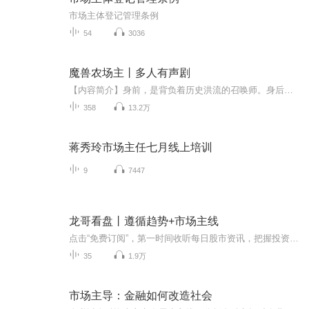
市场主体登记管理条例
54
3036
魔兽农场主丨多人有声剧
【内容简介】身前，是背负着历史洪流的召唤师。身后，是卷起了时代浪潮的魔法师。楚寒来到了这个时代。时代造就英雄？亦或是英雄造就时代？历史的车轮滚滚而来，艰苦的任务就要降临在楚…对不起。楚寒抠着鼻子。历史的履带压过来我也不会掺和进去的。让我...
358
13.2万
蒋秀玲市场主任七月线上培训
9
7447
龙哥看盘丨遵循趋势+市场主线
点击“免费订阅”，第一时间收听每日股市资讯，把握投资机会【节目时间】每个交易日早间09：00【早评】每个交易日晚间17：30【收评】【主播简介】史建龙，具备多年市场实战经验，尊重市场趋势，善于寻找市场主流，高度重视“自上而下”的思维方法，从宏观经济层面着手，步步而下，制定投资策略，在牛熊轮换中总结出了“四好”投资方法论，即好的市场环境、好的行业、好的公司、好的买点。 实操过程中，以价值成长为纲，在确保个股质地优良的基础上，不定期进行波段择时操作，以主动选择仓...
35
1.9万
市场主导：金融如何改造社会