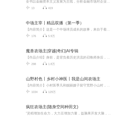
全书以金融资本主义发展为主线，分析金融市场对企业治理模式、银行业务形态、法律体系及民众日常生活的深刻影响。作者指出股东利益导向取代传统企业价值观、银行证券化趋势加深、个人与国家被纳入金融化网络等转型特征，并提出在“投资组合社会”中，投资...
13
419
中场主宰丨精品双播（第一季）
【内容简介】这是一个中场球员成长的故事，来自于着名的曼联青训营，王睿由于特殊的体质，不得不离开梦中足球圣地曼联，流落英甲。在科学怪人的帮助下，王睿摆脱“玻璃人”的困境，从此踏上辉煌的足球生涯！“英格兰没有中场大师？不，我就是中场大师，我...
176
5.9万
魔兽农场主|穿越|奇幻|AI专辑
【作品介绍】身前，是背负着历史洪流的召唤师身后，是卷起了时代浪潮的魔法师楚寒来到了这个时代时代造就英雄？亦或是英雄造就时代？历史的车轮滚滚而来，艰苦的任务就要降临在楚…对不起楚寒抠着鼻子历史的履带压过来我也不会掺和进去的让我安安静静的种...
298
1.8万
山野村色丨乡村小神医丨我是山间农场主
【内容简介】小村医季凡和靓丽嫂子留守荒野小山村，意外获得神秘传承，开启非凡人生，给村花治病，帮嫂子种地，春风得意，带领乡亲们发家致富，打造最美田园风光！1、本作品为VIP有声书，前50集为免费试听，VIP会员即可免费收听。2、版权归原作者所有，严...
1034
129万
疯狂农场主(随身空间种田文)
“灵稻增加生命力，大力豆增加力量，益脑果开发大脑，美人瓜让你好看！” 潘桃还有200年才成熟，用能量催熟吧，后天小学同学会得带几个去给大家尝尝鲜。 火星环境已经改造成功了？那行，第一批就种植火龙果吧。啥火龙果，当然是摘下来就能变成火龙的那种神奇果树！ 变异狗尾巴草长势不错，高5000米，直径800米，让变异刀螂军团装修一下就能住人啦，一根狗尾巴草一座小城镇。