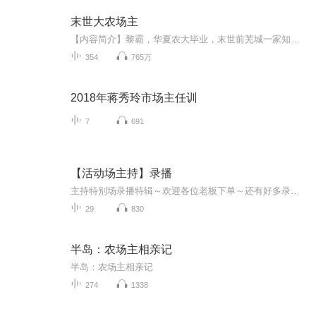
末世大农场主
【内容简介】黎霸，华夏农大毕业，末世前芜城一家知名种子公司业务部经理。末日降临，秩序崩溃，生性胆小的黎霸经历生死，苟延残喘幸存下来。一次偶然机会，他摒弃末日生存法则，出手救了一对祖孙，因此获得一枚神奇的手镯。手镯内蕴乾坤，一块地，一个盛...
354
765万
2018年蒋秀玲市场主任训
7
691
【活动场主持】录播
主持特别场录播特辑～欢迎各位老板下单～还有好多录播主播没存～
29
830
半岛：农场主相亲记
半岛：农场主相亲记
274
1338