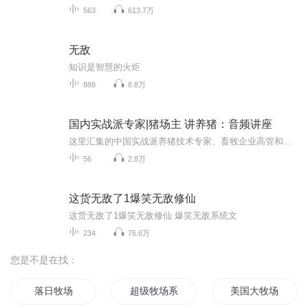
563
613.7万
无敌
知识是智慧的火炬
888
8.8万
国内实战派专家|猪场主 讲养猪：音频讲座
这里汇集的中国实战派养猪技术专家、畜牧企业高管和猪营养博士、院士们对养猪的研究和经验的总结。 本专辑内容，为久久和牧集团山东恒颐电商公司收集。来源：http://www.jiujiuhemu.com/a/jsfwjs/1284.html
56
2.8万
这货无敌了1爆笑无敌修仙
这货无敌了1爆笑无敌修仙 爆笑无敌系统文
234
76.6万
您是不是在找：
落日牧场
超级牧场系统
美国大牧场