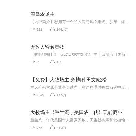
海岛农场主
【内容简介】想拥有一个私人海岛吗？阳光、沙滩、海浪、温泉，与海豚、鲨鱼嬉戏，享受天然的美食，探索海底世界。一块普通的带皮水晶石，开启了江逸晨的逍遥岛主生涯。【作者/主播简介】作者：风漂舟，网络小说作家。主播：云薇。【购买须知】1、本作品为...
211
104.4万
无敌大昏君秦牧
【收听须知】1、无敌大昏君秦牧2、由于音频节目更新的比较慢，如想快速阅读小说文字版的全部章节，请在微信中搜索公/众/号【黑葡萄文学】，关注后，并在公/众/号中回复：【617】，便可快速阅读小说文字版全集。（注意：需要在公/众/号中回复才有效哦）
2
111
【免费】大牧场主|穿越|种田文|轻松
主人公韩宣原是董事长助理，在迪拜塔时被陨石砸中后重生到美国蒙大拿州牧场。他成为牧二代，开启全新生活，周围牛仔、家人围绕，新生的他将在这美丽牧场经历别样人生。
1945
13.5万
大牧场主《重生流，美国农二代》玩转商业
重生八十年代美国华人富豪家族，天生就有亲和动植物的能力。科迪亚克棕熊悠然坐在屋檐下，龙猫被异国短尾猫追着跑。雪山映在湛蓝天空中，微风吹过草原，罗塔湖面荡起波澜，一望无际的薰衣草田随风摇摆。sos集团、星巴克、帝门影业、漫威、皮克斯、雪山投资...
735
24.3万