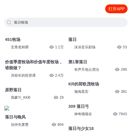
打开APP
落日牧场
451牧场
落日
玄青老刺猬
1.1万
沫沫音乐剧场
53
价值季度牧场和价值年度牧场，
第1章落日
谁能做？
有声天地云漂泊
290
洪校长的投资课
2.4万
KR的荷欧茂牧场
原野落日
瀚海星宏
381
雨豪Yi_KKB
29
309 落日弓
神奇喵喵谷
7943
落日与晚风
伯仲失萧曹
904
落日与少女18