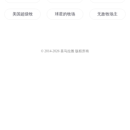
美国超级牧场主
球星的牧场主女友
无敌牧场主
美国大牧场
萌猫牧场
美国之大牧场主
末日牧场主
欧罗巴牧场
魔兽牧场主
© 2014-
2026
喜马拉雅 版权所有
蒙大拿牧场主
超级牧场系统
空想牧场物语
我用牧场打天下
农场中的牧场
仙家牧场
完美牧场
仙之牧场