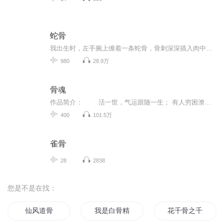
蛇骨
我出生时，左手腕上缠着一条蛇骨，骨刺深深插入肉中。十八年后，白水出现在我面前，许诺与我血肉相缠。可结果，却比刮骨更让我生痛。蛇骨性邪，可又有什么比人心更邪？【购买须知】1、本作品为付费有声书，会员免费收听，非会员购买成功后，即可收听，可下...
980
28.9万
骨魂
作品简介： 活一世，气运跟随一生； 有人穷困潦倒； 有人恶疾缠身； 死后气运化骨，变成骨魂。骨魂做牌，可影响气运，甚至逆天改命； 但稍有不慎，就会被反噬。 我家世代做玉骨牌行当，因不小心破坏规矩，半夜遇见……
400
101.5万
雀骨
28
2838
您是不是在找：
仙风道骨
我是白骨精
花千骨之千若之恋