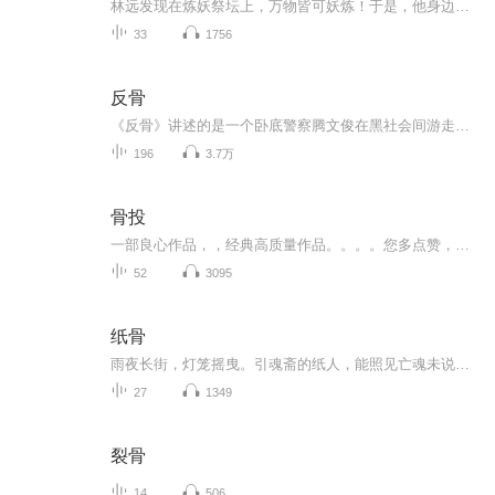
林远发现在炼妖祭坛上，万物皆可妖炼！于是，他身边的物品就一个个被妖炼化……阅读示提（并不重要）：本书是纯洁的轻玄幻都市轻松文，不需要老司机带路即可收听......
33
1756
反骨
《反骨》讲述的是一个卧底警察腾文俊在黑社会间游走的经历。用作者的话说，是一部讲述没有异能，没有种马的另类都市故事，一段热血男儿的灰色人生。
196
3.7万
骨投
一部良心作品，，经典高质量作品。。。。您多点赞，多转发，就是对作品的最大支持。。小说情节跌宕起伏，紧扣事件发展脉搏。高度吸引听众的神经。。绝对震撼的经典。。。所有专辑完全免费。。。不要钱。。只要您动动手指转发，点赞就行。。。还等什么，，，赶快动手转发吧，和小伙伴一起分享好的节目。。快上车。。。。 一部良心作品，，经典高质量作品。。。。您多点赞，多转发，就是对作品的最大支持。。小说情节跌宕起伏，紧扣事件发展脉搏。高度吸引听众的神经。。绝对震撼的经典。。。所有专辑完全免费。。。不要钱。。只要您动动手指转发，点赞就行。。。还等什么，，，赶快动手转发吧，和小伙伴一起分享好的节目。。快上车。。。。
52
3095
纸骨
雨夜长街，灯笼摇曳。引魂斋的纸人，能照见亡魂未说出口的心事。沈知微藏起昔日身份，埋首市井，做一名寻常纸扎匠。一场连环凶案打破平静，冷峻影卫踏碎迷雾寻来。二十年前宫变的血色旧事重现，纸人如骨，旧怨难消。她是藏于市井的落难公主，他是手握权刃...
27
1349
裂骨
14
506