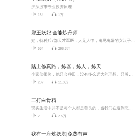
沪深股市专业投资原理
134
1万
邪王妖妃:全能炼丹师
她，特种兵7部天才军医，人见人怕，鬼见鬼嫌的女汉子，却因为研究室一个小小爆炸，穿越成了异世大陆有爹不如没爹的可怜嫡女。从此，医毒双绝，神兽追随，名震整个大陆！天赋废柴？穴道解开的那一刻，就注定亮瞎一群狗眼！被弃退婚？她叶晓玥前世今生，都只...
534
298.3万
踏上修真路，炼器，炼人，炼天
小家伙很傻，他只会种田，没有多么远大的理想。只希望每天可以吃上三个大白馒头。被高人看中之后，他的生活变了。惹恼了诸多巨头，迷倒了众多姐姐。看小小种田娃，踏上修真路，炼器，炼人，炼天。很轻松.........
237
11.3万
三打白骨精
现实生活中并不是每个人都是善良的，当我们在遇到恶人或危害时，要第一时间报警，协助警察叔叔制止和打击，敢于和这些人作斗争，保持我们的正义感，我们也不应该像唐僧那样顾虑太多，否则可能会吃亏，希望我们每一位小朋友在生活中学会保持警惕，不要轻易...
2
2.5万
我有一座炼妖塔|免费有声