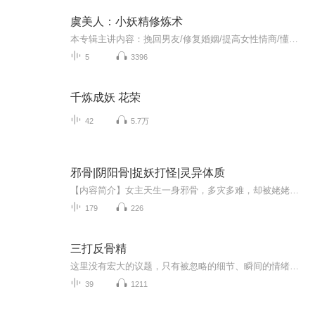
虞美人：小妖精修炼术
本专辑主讲内容：挽回男友/修复婚姻/提高女性情商/懂恋爱/会撩人！大家好，我是猎爱，是安瑞情感的创始人，下面这些是我希望这个专辑为大家提供的价值：
5
3396
千炼成妖 花荣
42
5.7万
邪骨|阴阳骨|捉妖打怪|灵异体质
【内容简介】女主天生一身邪骨，多灾多难，却被姥姥说命格高贵。她从弱小一步步变强，两人从互相算计、虐恋纠缠，到以爱换骨、以命换命，最终打破灭世预言，谱写三生三世的仙侠虐恋 ！【购买须知】 1、本作品为付费有声书，会员免费收听，非会员购买成功后...
179
226
三打反骨精
这里没有宏大的议题，只有被忽略的细节、瞬间的情绪和温柔的共鸣。希望能为你的通勤路或入睡前，提供一份安静的背景音。
39
1211