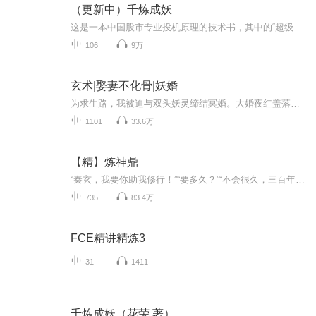
（更新中）千炼成妖
这是一本中国股市专业投机原理的技术书，其中的“超级系统”、“盲点获益”、“热点投资”、“人生赌注股”、“凌波微步”是投资者需要掌握的能改变命运的上乘武功。书中的核心思维是许多先驱付出了难以想象的代价铸成的，有缘人能学到吃透本书的内容，即...
106
9万
玄术|娶妻不化骨|妖婚
为求生路，我被迫与双头妖灵缔结冥婚。大婚夜红盖落下，方知她是双魂罗刹真身——左首泣血可通九幽，右首含笑能召阴兵。自此幽冥血契缠魂，阴阳两界的禁忌之路在脚下展开。当白骨为聘时，方悟这场生死交易，买的竟是......
1101
33.6万
【精】炼神鼎
“秦玄，我要你助我修行！”“要多久？”“不会很久，三百年就行！”女帝自上界降临，要与下界少年秦玄双修。少年秦玄虽极力反抗，终沦为女帝炉鼎整整三百年！绝望之际，女帝以星辰为骨，混沌为肉，为秦玄重塑无敌之身，自此少年鱼飞龙门，鲸吞天地！“我...
735
83.4万
FCE精讲精炼3
31
1411
千炼成妖（花荣 著）