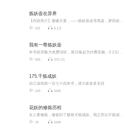
炼妖壶在异界
【内容简介】傲啸天寰，——炼妖壶追寻禹迹，梦回炎黄中夏文化，然立于异界一钟，一剑，一斧，一壶，一塔，一琴，一鼎，一印，一镜，一石，各放异彩。【作者/主播简介】作者：梦回炎黄，网络小说作家。主播：一木_Mr，有声新人。【购买须知】1、本作品为付...
201
6.1万
我有一尊炼妖壶
本书前30集为免费试听，第31集起为付费音频，0.2元/集；https://www.ximalaya.com/zhubo/108939701/【内容介绍】家族弃子意外获得上古神器炼妖壶，从此沉迷炼妖壶的合成功能无法自拔。灵草？秒变仙药。契灵？秒变神兽。矿石？秒变神器。你最好别惹我，不然...
505
376.1万
175.千炼成妖
自己读得第一百七十四本书，请大家多多支持
143
5046
花妖的修炼历程
女人要修炼，修炼到了极致才能成妖。我之所以不能成妖就是说明我修炼的还不够
24
1045