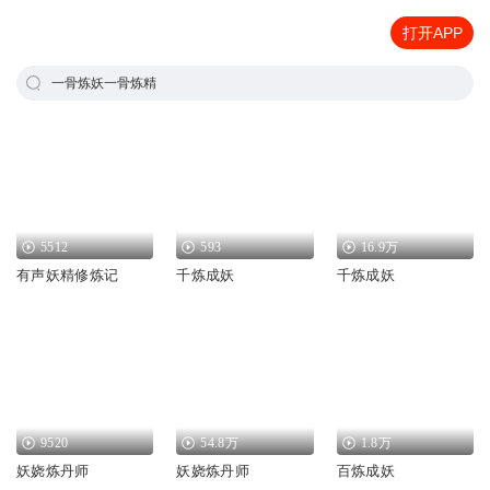
打开APP
一骨炼妖一骨炼精
5512
593
16.9万
有声妖精修炼记
千炼成妖
千炼成妖
9520
54.8万
1.8万
妖娆炼丹师
妖娆炼丹师
百炼成妖