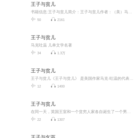
王子与贫儿
书籍信息:王子与贫儿简介：王子与贫儿作者：（美）马克.吐温，编译：杨玲玲，责任编辑：宋倩倩，汕头大学出版社。全文10万字，178章。作者马克.吐温（1835—1910）），原名塞廖尔.兰贺尔.克莱门斯，是美国的幽默大师、小说家、作家，也是著名演说家，19世...
50
2161
王子与贫儿
马克吐温 儿单文学名著
34
1.3万
王子与贫儿
王子与贫儿《王子与贫儿》 是美国作家马克·吐温的代表作。本文描写王子爱德华和贫儿汤姆在一个阴差阳错的偶然机会下，互相换了位置，王子变成了贫儿，贫儿成了王子。贫儿汤姆穿着王子的衣服在王宫里尽享荣华富贵，还当上了英国的新国王。而真正的王子爱德华却在外四处流浪，不得不忍受贫穷和乞丐们的欺凌和嘲讽。在好人亨顿的帮助下，爱德华王子经历了重重劫难，改正了自己的坏习惯，最后终于回到了王宫。而贫儿汤姆在良心的谴责下，将不属于自己的王位还给了真正的王子。此后，爱德华成了一位仁慈的君主，和他的子...
12
1400
王子与贫儿
在同一天，英国王室和一个贫穷人家各自诞生了一个男孩。王子爱德华受到王室和臣民们的热切期盼，而穷小子汤姆则让这个穷困家庭感到烦恼。一个偶然的机会，王子和穷小子互换了身份……
22
1307
王子与乞丐