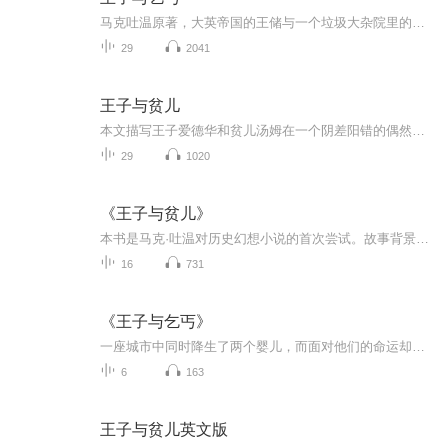
马克吐温原著，大英帝国的王储与一个垃圾大杂院里的小叫花子互换身份的故事
29
2041
王子与贫儿
本文描写王子爱德华和贫儿汤姆在一个阴差阳错的偶然机会下，互相换了位置，王子变成了贫儿，贫儿成了王子。贫儿汤姆穿着王子的衣服在王宫里尽享荣华富贵，还当上了英国的新国王。而真正的王子爱德华却在外面四处流浪，不得不忍受贫穷和乞丐们的欺凌和嘲讽...
29
1020
《王子与贫儿》
本书是马克·吐温对历史幻想小说的首次尝试。故事背景在16世纪中叶的英国，主角是英王亨利八世的儿子爱德华王子和经常受父亲虐待的贫儿汤姆。他们不但在同一天出生，甚至还有着相同的容貌。两人在一次偶然相遇后，出于对彼此生活的好奇，互换了衣物。自此...
16
731
《王子与乞丐》
一座城市中同时降生了两个婴儿，而面对他们的命运却是如此不同，一个生来就是王子，一个注定要成乞儿，可是命运偏偏和他们开了个玩笑，阴差阳错的让他们相遇，让他们长得如此相似，又让他们彼此互换了衣服，于是两个人都过上了一段与以往不同的生活，王子...
6
163
王子与贫儿英文版