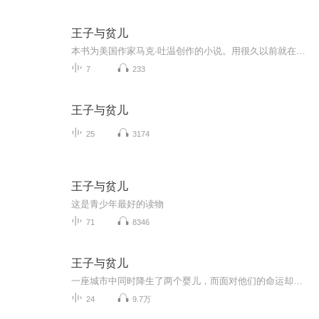
王子与贫儿
本书为美国作家马克·吐温创作的小说。用很久以前就在英国流传的《王子和侍从》的故事为素材，描写了一个贫苦儿童汤姆和一个富贵王子爱德华交换社会地位的童话式故事，具有十分深远的现实意义，同时也成为了马克吐温作品精选中风格特异的一部作品。
7
233
王子与贫儿
25
3174
王子与贫儿
这是青少年最好的读物
71
8346
王子与贫儿
一座城市中同时降生了两个婴儿，而面对他们的命运却是如此不同，一个生来就是王子爱德华，一个注定要成乞丐贫儿的汤姆。可是命运偏偏和他们开了个玩笑，阴差阳错地让他们相遇，让他们长得如此相似，因为不了解彼此的生活环境，两人都很羨慕对方的生活，便...
24
9.7万