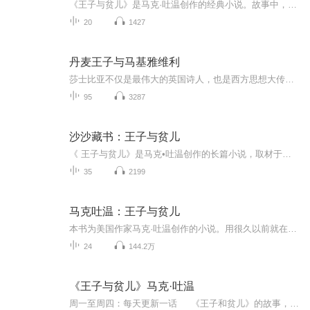
《王子与贫儿》是马克·吐温创作的经典小说。故事中，长相相似的王子爱德华与贫儿汤姆相遇，出于好奇互换身份。贫儿汤姆在王宫内体验奢华却备受束缚，真正的王子爱德华流落民间，历经底层困苦与不公。在一系列波折后，身份最终得以换回。小说以幽默诙谐的...
20
1427
丹麦王子与马基雅维利
莎士比亚不仅是最伟大的英国诗人，也是西方思想大传统中伟大的政治哲人之一。在西方文教传统谱系中，不断有学人将莎士比亚与柏拉图并举:莎士比亚戏剧以历史舞台为背景，深涉人世政治问题的底蕴，尤其是王者问题，一再激发后人掂量人性和人世的幽微，为后世...
95
3287
沙沙藏书：王子与贫儿
《 王子与贫儿》是马克•吐温创作的长篇小说，取材于英国流传的故事《王子与侍从》。王子爱德华一出生便举国欢庆，且从小过着锦衣玉食的生活。但贫儿汤姆的出生只是给家里徒增烦恼，从小只能靠乞讨为生，过着吃了上顿没下顿的生活。一个偶然的机会，他们交换了身份，并在交换身份的过程中，体会到了不一样的人生——小汤姆过上了自己梦寐以求的‘‘王子生活’’，而小王子爱德华却被误认为一个小乞丐。庆幸的是，爱德华因此了解了英国的社会现实，虽然身份的交换使他受到了极大的磨难，但也使他成长为一个仁民爱物的君王。
35
2199
马克吐温：王子与贫儿
本书为美国作家马克·吐温创作的小说。用很久以前就在英国流传的《王子和侍从》的故事为素材，描写了一个贫苦儿童汤姆和一个富贵王子爱德华交换社会地位的童话式故事，具有十分深远的现实意义，同时也成为了马克吐温作品精选中风格特异的一部作品。 小说利用童话的形式、巧妙的讽刺、幽默的语言给大家讲了一个故事，描述了同一天出生的两个主人公-王子小爱德华与贫儿小汤姆的故事。王子一出生便举国欢庆，且从小过着锦衣玉食的生活。但贫儿的出生只是给家人徒增烦恼，并且从小靠乞讨为生，过着吃了上顿没下顿的生活。两人形成了鲜明的对比。一个偶然的机会，他们交换了身份，并在交换身份的过程中，体会到了不一样的人生-小汤姆过上了自己梦寐以求的"王子生活"，而小王子爱德华却被误认为一个小乞丐。有所庆幸的是，爱德华因此了解了英国的社会现实，虽然身份的交换使他受到了极大的苦楚，但是却使他成长为一个仁民爱物的君王。
24
144.2万
《王子与贫儿》马克·吐温
周一至周四：每天更新一话 《王子和贫儿》的故事，是一篇著名的讽刺小说，故事以十六世纪时英国的社会状况为背景，以童话体的形式描述了一个贫民窟里的穷孩子汤姆·康蒂，由于一个偶然机会，戏剧性地与王子爱德华调换了身份，当上了英国国王。 作品笔调轻松，但寓意深刻，字里行间都流露出对统治者的不满和对受苦受难的人民的同情。故事的想像极其丰富、语言幽默风趣，在带给儿童快乐的同时，还能极大地激发儿童的想像力和对纯洁、善良、美好事物的向往。