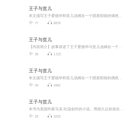
王子与贫儿
本文描写王子爱德华和贫儿汤姆在一个阴差阳错的偶然机会下，互相换了位置，王子变成了贫儿，贫儿成了王子。 贫儿汤姆穿着王子的衣服在王宫里尽享荣华富贵，还当上了英国的新国王。而真正的王子爱德华却在外四处流浪，不得不忍受贫穷和乞丐们的欺凌和嘲讽。...
77
6878
王子与贫儿
【内容简介】故事讲述了王子爱德华与贫儿汤姆在一个偶然的机会，阴错阳差地互换了各自的身份——王子变成了贫儿，贫儿变成了王子。变成王子的汤姆在奢华的王宫中享尽荣华富贵，可心中却向往着曾经自由的生活；变成贫儿的爱德华四处流浪，每日食不果腹，却...
35
1.5万
王子与贫儿
本文描写王子爱德华和贫儿汤姆在一个阴差阳错的偶然机会下，互相换了位置，王子变成了贫儿，贫儿成了王子。 贫儿汤姆穿着王子的衣服在王宫里尽享荣华富贵，还当上了英国的新国王。而真正的王子爱德华却在外四处流浪，不得不忍受贫穷和乞丐们的欺凌和嘲讽。...
43
1662
王子与贫儿
本书为美国作家马克·吐温创作的小说。用很久以前就在英国流传的《王子和侍从》的故事为素材，描写了一个贫苦儿童汤姆和一个富贵王子爱德华交换社会地位的童话式故事，具有十分深远的现实意义，同时也成为了马克吐温作品精选中风格特异的一部作品。
25
3233