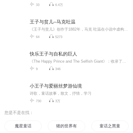
33
6.4万
王子与贫儿--马克吐温
《王子与贫儿》创作于1882年，马克 吐温在小说中虚构了一个极富戏剧性的故事。贫儿汤姆 坎地出生在伦敦的一个贫困家庭中，父亲游手好闲，常年酗酒，对待家人极为凶狠，汤姆从小生活凄苦。梦想中汤姆把自己想象为王子，还和小伙伴扮演王宫里的分封游戏。谁...
64
5273
快乐王子与自私的巨人
《The Happy Prince and The Selfish Giant》：收录了王尔德的两篇童话，《快乐王子》讲述了快乐王子和小燕子为帮助穷人而牺牲自己的故事，《自私的巨人》则通过巨人的转变，传达了分享与爱的主题。
9
346
小王子与爱丽丝梦游仙境
诗歌，童话故事，散文，抒情，学习
730
3万
您是不是在找：
魔星童话
猪的世界有没有童话
童话之黑童话