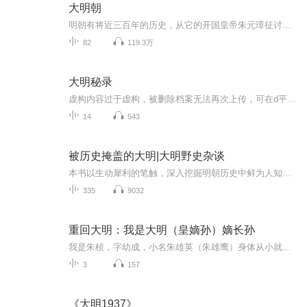
大明朝
明朝有将近三百年的历史，从它的开国皇帝朱元璋征讨杀伐开始，到亡国皇帝崇祯上吊结束。其中的每个局都是这段漫长历史过程中的重要一环。官场游戏贯穿始终，无休无止。看不见尽头的君臣博弈，就像是一场一个人对付百人千人的车轮大战。在朱元璋平定天下之...
82
119.3万
大明秘录
虚构内容过于虚构，被删除档案无法再次上传，可在d平台补看
14
543
被历史掩盖的大明|大明野史杂谈
本书以生动犀利的笔触，深入挖掘明朝历史中鲜为人知的秘闻与惊心动魄的权谋博弈，从帝王心术到官场暗流，从铁血征战到文化兴衰，全方位揭示大明王朝的光荣与黑暗。书中既有朱棣追捕尼姑的荒诞圣旨，也有万历皇帝被言官“骂”到罢工的无奈；既有张居正改革...
335
9032
重回大明：我是大明（皇嫡孙）嫡长孙
我是朱桢，字幼成，小名朱雄英（朱雄鹰）身体从小就不好，经常生病，也经常咳嗽，得风寒，本以为我将要英年早逝，然而，我并没有像历史上那样被命带走，而是好友徐暮云（徐妙云）身体从小就健康，性格开朗活泼，温柔体贴，陪在我身边，她是卫国公（微国公...
3
157
《大明1937》