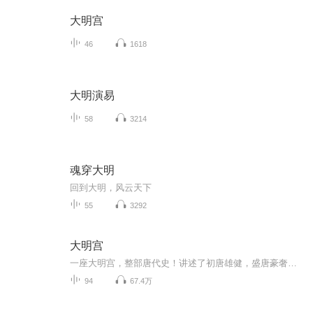
大明宫
46
1618
大明演易
58
3214
魂穿大明
回到大明，风云天下
55
3292
大明宫
一座大明宫，整部唐代史！讲述了初唐雄健，盛唐豪奢，晚唐衰落的历史风云。
94
67.4万