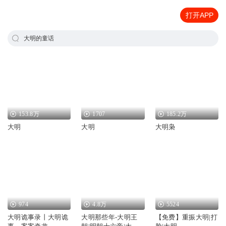
打开APP
大明的童话
153.8万
1707
185.2万
大明
大明
大明枭
974
4.8万
5524
大明诡事录丨大明诡
大明那些年-大明王
【免费】重振大明|打