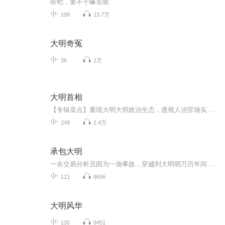
听吧，要不干嘛去呢
108
13.7万
大明奇冤
36
1万
大明首相
【专辑卖点】重现大明大明政治生态，透视人治官场实况，历史类出版书籍。【作者】维衡【主播】冬子【专辑简介】作者站在大历史维度，充分尊重历史真实，主要事件、人物不虚构、不美（丑）化，制度、风俗等细节还原历史原貌，以人性为底色，以朝廷为枢纽，...
249
2.4万
承包大明
一名交易分析员因为一场事故，穿越到大明朝万历年间，成为一位大牙商的上门女婿。 他原以为自己也能像穿越小说中那些主角，在古代混得风生水起，富可敌国，妻妾成...
111
6696
大明风华
130
9451