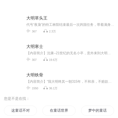
大明草头王
代号“夜枭”的特工林阳结束最后一次跨国任务，带着满身硝烟味在京龙机场落地。未婚妻蔡小萱捧着热咖啡迎上来时，他正摩挲着兜里的退役申请书——直到黑色越野车在宣城高速匝道被撞飞。再睁眼时，他躺在崇祯九年的黄土坡上，怀里是半块染血的机场安检牌，...
367
2.3万
大明寒士
【内容简介】沈康--21世纪的无名小卒，意外来到大明朝。抖抖清风两袖，饮罢浊酒一壶。前路迢迢，科举、扬名、做官一样也不容易。人家有金手指，他有个脑子，人家有系统，他有个脑子，人家有美人相伴，他...右手累了换左手。权谋争斗，君臣相权。天将降大任...
307
19.6万
大明铁骨
【内容简介】“我大明终其一朝315年，不和亲，不赔款，不割地，不纳贡，天子守国门，君王死社稷。”铁骨铮铮，唯我大明；甲申天变，神州陆沉；大好河山，遍染腥膻；汉家儿郎，誓不为奴！永历十三年，郑成功北伐，这本是一场毫无快乐的痛——最优秀的将领阵...
1550
36.1万
您是不是在找：
这童话不对
在童话世界当魔女
梦中的童话