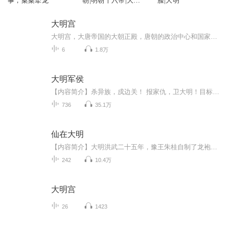
事，案案牵龙
朝|明朝十六帝|大明
脸|大明
三百年
大明宫
大明宫，大唐帝国的大朝正殿，唐朝的政治中心和国家象征，位于唐京师长安(今西安)北侧的龙首原。始建于唐太宗贞观八年(634年)，原名永安宫，是唐长安城三座主要宫殿"三大内"(大明宫、太极宫、兴庆宫)中规模最大的一座，称为"东内"。自唐高宗起，先后有17位唐朝皇帝在此处理朝政，历时达200余年。本专辑的所有内容均来自于央视原《大明宫》纪录片，为纪念已逝的原片配音李易老师，向大师致敬。若有侵权，请联系删除！！
6
1.8万
大明军侯
【内容简介】杀异族，戍边关！ 报家仇，卫大明！目标十分明确的张枫在未来的永乐大帝朱老四的手下开始了自己波澜壮阔的一生！【作者/主播】作者：冼青竹主播：誉霏潼文化传媒【购买须知】1、本作品为付费有声书，前88集为免费试听，购买成功后，即可收听，...
736
35.1万
仙在大明
【内容简介】大明洪武二十五年，豫王朱桂自制了龙袍，坐上了龙椅，然后被抓到了。一穿越就得罪了朱元璋、朱允文、朱棣3个皇帝，这个开局很坑……【作者/主播简介】作者：力福海，网络小说作家。演播：天鱼工作室-泠【购买须知】1、部分集数可免费试听，具...
242
10.4万
大明宫
26
1423