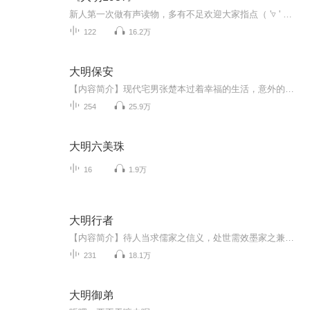
新人第一次做有声读物，多有不足欢迎大家指点（ '▿ ' ）《大明1937》属于历史穿越小说，由作者【我是猫】创作。总点击量达到4781156（截至2016年7月31日），现在已完结。主要讲述的是21世纪青年向小强时空旅行到另一个明清并存的时空的20世纪30年代。20世纪明朝人穿什么？挣多少钱？20世纪的东厂和锦衣卫是什么样子的？20世纪的大明皇室和内阁，谁听谁的？清朝粘杆处VS明朝厂卫，如何交锋？明、清之间的坦克战怎么打？大明潜艇如何封锁日本列岛？
122
16.2万
大明保安
【内容简介】现代宅男张楚本过着幸福的生活，意外的穿越到明朝未年，差一点饿死在旷野中，为求生不断努力着。李自成咱们可以做点生意，崇祯你要是出钱我可以为你打架，世界因此发生了改变。【作者/主播简介】作者：晓梦鱼，网络小说作家。主播：丁一【购买...
254
25.9万
大明六美珠
16
1.9万
大明行者
【内容简介】待人当求儒家之信义，处世需效墨家之兼爱，修身秉承道家之超脱，治国应持法家之严明，勾斗必用兵家之权变,谋略可奉鬼谷之诡谲。“国之将兴，必有祯祥，国之将亡，必有妖孽”。古语虽没错，但老祖宗遗训却可以颠倒过来。一个略带痞气的正义少年...
231
18.1万
大明御弟