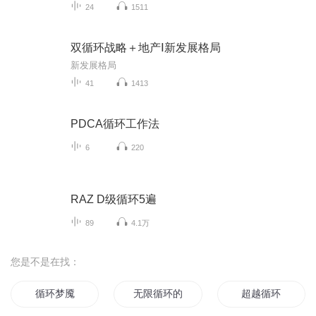
24
1511
双循环战略＋地产Ⅰ新发展格局
新发展格局
41
1413
PDCA循环工作法
6
220
RAZ D级循环5遍
89
4.1万
您是不是在找：
循环梦魇
无限循环的世界
超越循环