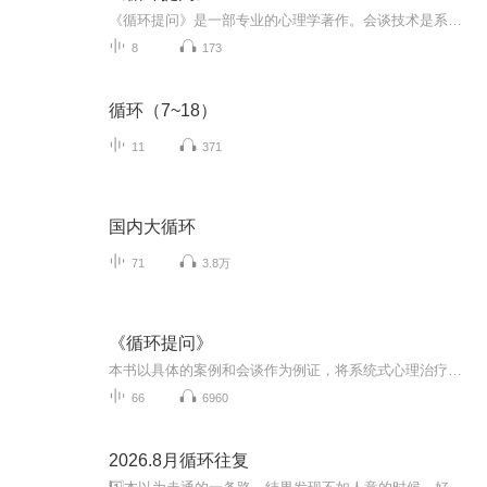
《循环提问》是一部专业的心理学著作。会谈技术是系统式治疗最重要的元素之一。生活经历彼此交织的人们，在行为模式上也往往相互制约。“循环提问”作为一项重要的会谈技术，它的目的，就是将人们在行为上的相互制约性清晰地展现出来。本书以具体的案例和...
8
173
循环（7~18）
11
371
国内大循环
71
3.8万
《循环提问》
本书以具体的案例和会谈作为例证，将系统式心理治疗中的一项重要的技术——循环提问——的各种不同的提问技术勾画出来并进行分析讲解。通过对治疗会谈的再现，本书为读者清晰地呈现了会谈中的每一个独立的环节；借助附带的评论，本书还展现了治疗师针对不...
66
6960
2026.8月循环往复