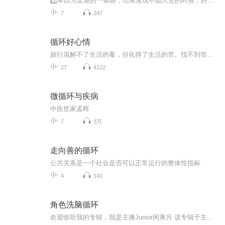
1️⃣本以为走通的一条路，结果发现不如人意的时候，好像自己觉得走通的地方，又堵上了。觉得前面的路都是白走了，会有一点这种感觉。但事实可能不是，我应该是取得了一定的成果和进步的，只是这个变化来得比较缓慢，并且和我想象的，有很大的一个偏差，忍...
7
247
循环好心情
旅行虽解不了生活的毒，但化得了生活的苦。找不到答案的时候就去看一看这个世界，让旅游成为生活的一部分，让心情成为生活的主角，循环你的好心情～
27
4122
微循环与疾病
中医世家孟晖
7
3万
走向善的循环
公共关系是一个社会是否可以正常运行的整体性指标
4
141
角色洗脑循环
欢迎收听我的专辑，我是主播Junior闲乘月 该专辑于主播【柚卡yk】转播（纯搬运工）还请大家多多关注与支持！专辑会出现昔日角色重现经典的语录、精选语录句子等等 敬请期待 涉及漫画【间谍过家家】【地缚少年花子君】【鬼灭之刃】【星铁男】等许多角色 欢...