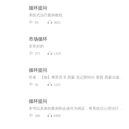
循环提问
系统式治疗案例教程
93
3621
市场循环
非常好的
277
1.5万
循环提问
作者：【德】弗里茨 B 西蒙 克记斯特尔 莱西 西蒙出版者：北京:商务印书馆 ,2013本书以具体的案例和会谈作为例证，将系统式心理治疗中一项重要的访谈技术——循环提问——的各种不同的提问技术勾画出来并进行分析讲解。通过对治疗会谈的再现，本书为读者清...
42
1121
循环提问
本书以具体的案例和会谈作为例证，将系统式心理治疗中的一项重要的访谈技术——循环提问——的各种不同的提问技术勾画出来并进行分析讲解。通过对治疗会谈的再现，本书为读者清晰地呈现了会谈中的每一个独立的环节:借助附带的评论，本书还展现了治疗师针对...
180
6399