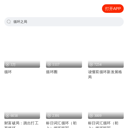
打开APP
循环之局
3万
1117
7254
循环
循环圈
读懂双循环新发展格
局
6058
2391
3009
财富破局：跳出打工
标日词汇循环（初
标日词汇循环（初