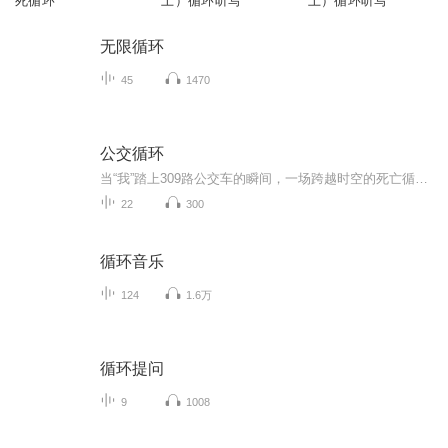
死循环
上）循环听写
上）循环听写
无限循环
45
1470
公交循环
当“我”踏上309路公交车的瞬间，一场跨越时空的死亡循环悄然启动。车内不断变异的规则成为生存枷锁——从前门下车会回到原点，用血液给公交卡充值才能续命，时空重叠时与另一个自己对视将万劫不复。每个乘客都是1999年公交事故的亡魂，手中的公交卡竟是破...
22
300
循环音乐
124
1.6万
循环提问
9
1008