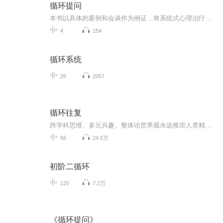
循环提问
本书以具体的案例和会谈作为例证，将系统式心理治疗中一项重要的访谈技术———循环提问的各种不同的提问技术勾画出来并进行分析讲解。通过对治疗会谈的再现，清晰呈现了会谈中的每一个独立环节，展现了治疗师针对不同会谈环节所做的理论上的思考
4
154
循环系统
26
2057
循环往复
跨学科思维、多元兴趣、整体论世界观永远推崇人类精神的热烈与自由“研究艺术的科学，研究科学的艺术，开发你的感官——尤其是学会如何去'看'。要意识到万事万物皆有联系。”——莱昂纳多·达·芬奇联系方式公众号：循环往复Podcast邮箱：maggie-0711@outl...
56
24.5万
初阶二循环
125
7.2万
《循环提问》