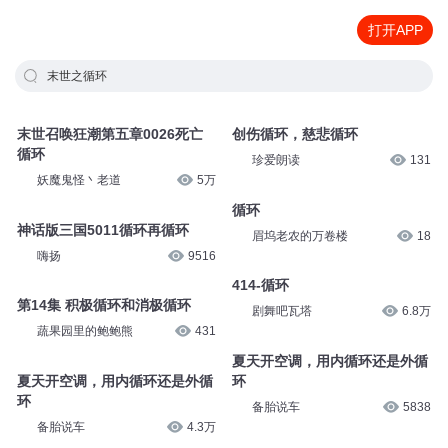
打开APP
末世之循环
末世召唤狂潮第五章0026死亡
创伤循环，慈悲循环
循环
珍爱朗读
131
妖魔鬼怪丶老道
5万
循环
神话版三国5011循环再循环
眉坞老农的万卷楼
18
嗨扬
9516
414-循环
第14集 积极循环和消极循环
剧舞吧瓦塔
6.8万
蔬果园里的鲍鲍熊
431
夏天开空调，用内循环还是外循
夏天开空调，用内循环还是外循
环
环
备胎说车
5838
备胎说车
4.3万