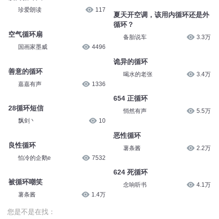
珍爱朗读
117
夏天开空调，该用内循环还是外
循环？
空气循环扇
备胎说车
3.3万
国画家墨威
4496
诡异的循环
善意的循环
喝水的老张
3.4万
嘉嘉有声
1336
654 正循环
28循环短信
悄然有声
5.5万
飘剑丶
10
恶性循环
良性循环
薯条酱
2.2万
怕冷的企鹅e
7532
624 死循环
被循环嘲笑
念响听书
4.1万
薯条酱
1.4万
您是不是在找：