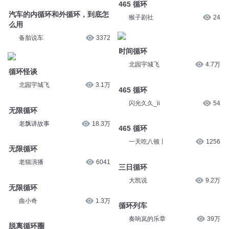
465 循环
汽车的内循环和外循环，到底怎
猴子剧社
24
么用
备胎说车
3372
时间循环
北园宇城飞
4.7万
循环怪谈
北园宇城飞
3.1万
465 循环
闪光久久_ii
54
无限循环
老飘讲故事
18.3万
465 循环
一天吃八顿丨
1256
无限循环
老猫演播
6041
三日循环
大凯说
9.2万
无限循环
曲小奇
1.3万
循环列车
奏响岚的乐章
39万
脱离循环圈