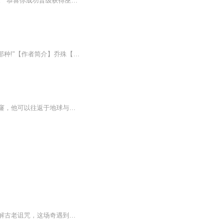
觉醒先天原始混沌体，激活混沌玉皇鼎，开局就送帝境美女，一代神尊，从此踏上逆天之路。 恭喜你成功晋级获得巫妖帽一顶，功能：隐形、变身、迷魂，谁敢惹我，我让他傻叉到怀疑人生。 恭喜你成功晋级获得女帝的一个吻，就在女帝红着脸，将那娇滴滴的嘴唇触...
【内容简介】神仙,异界?"叮咚,恭喜!"天宫嘉年华大礼包?!废材,垃圾?"尼玛,在线等!超级急的那种!"【作者简介】乔殊【主播简介】东说西讲【更新时间】本专辑为付费专辑，上线当天更新三十集为免费试听，之后日更两集，每集0.2元。
【内容简介】九道惊雷在老宅的后院轰出了一道窟窿，林风惊奇的发现，通过这条神奇的窟窿，他可以往返于地球与光明大陆。我靠，要发达啦！【作者/主播简介】作者：深海孔雀，网络小说作家。主播：夜色声香F。【购买须知】1、本作品为付费有声书，前50集为免...
十年苦读穿越异界，被漫画巫女捡回神秘部落！她貌美却藏着秘密，带他解锁异界技能、破解古老诅咒，这场奇遇到底是福是祸？