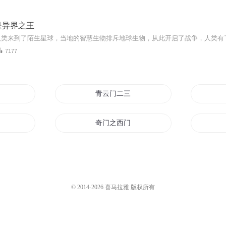
是异界之王
人类来到了陌生星球，当地的智慧生物排斥地球生物，从此开启了战争，人类有
7177
青云门二三事
奇门之西门天
串烧
称霸异界从撸串开始
名门修真道
© 2014-
2026
喜马拉雅 版权所有
天灵之门