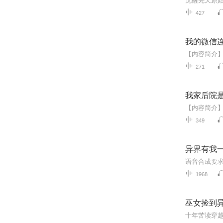
427
我的微信
271
我家后院
349
异界有我
语音合成要
1968
巫女捡到异