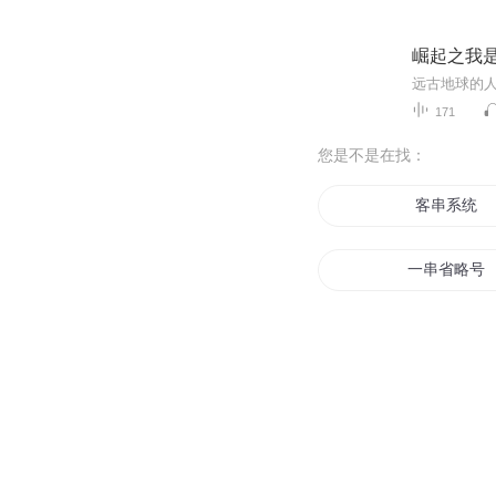
崛起之我
远古地球的
171
您是不是在找：
客串系统
一串省略号
爱情神话大
一串菩提
奇门圣主