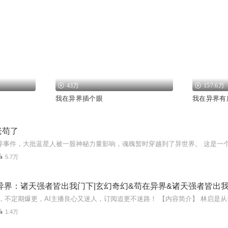
43万
157.6万
我在异界插个眼
我在异界有
老苟了
5.7万
异界：诸天强者皆出我门下|玄幻奇幻&苟在异界&诸天强者皆出
1.4万