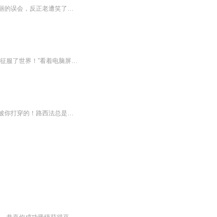
超好玩的爆笑爽文，灵气复苏，人家刻苦练功，主角靠种田分分钟逆袭，扮猪吃虎，各种美丽的误会，反正老遭笑了，实属打发时间治愈心情的无敌爽文。
【内容简介】一本讲述一个平凡的男子带着游戏中的城市去异界的征战史。片段：“恭喜你，征服了世界！”看着电脑屏幕的白秋悠然自得的喝了口茶，这个游戏“霸主：全面战争”自己花费了数天时间终于通关了！和它的前作比起来，这一次电脑的AI有了很大的加强...
情报世家的怪胎美少年穿越至异界，从魔王的身份开始生活魔王大人，放着等我来！魔界会被你打穿的！路西法总是这么阻止着魔王活动筋骨好吧，既然魔界不适合，那么魔王大人就上来凡界晃荡注意事项：虽然魔王长得很漂亮，但各位人类请注意，只能远观而不能亵玩焉敲黑板魔王是坏人？不不不，魔王也可以是救世主...