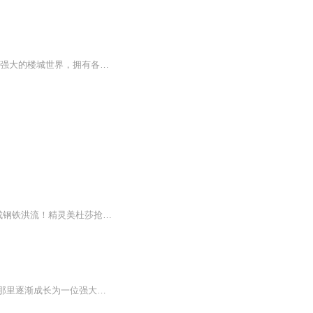
科技与修炼结合，打造强悍的楼城修士，热血捍卫信念，战斗永不停息！ 内容简介 残酷而强大的楼城世界，拥有各类可升级的楼城。 神秘犀利的手机应用，让唐震无往而不利！ 建立属于自己的超级楼城，指挥千军万马入侵无数位面！
别人穿越带系统，他穿越带“人族文明火种”！造字、传火、立教、封神，四步把散沙人类拧成钢铁洪流！精灵美杜莎抢着联姻，龙族太子来当人质！他说：我不只是王，我是人族文明的造父！
《我，异界之王》是一部充满奇幻色彩的有声书，讲述了一个普通人意外穿越到异界，并在那里逐渐成长为一位强大王者的冒险故事。在这个神秘的世界中，主角将面对各种奇异生物、强大的敌人以及错综复杂的势力斗争。专辑简介：欢迎来到《我，异界之王》的世界...