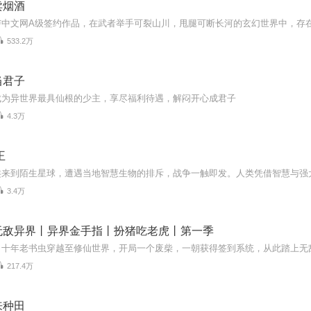
卖烟酒
533.2万
当君子
成为异世界最具仙根的少主，享尽福利待遇，解闷开心成君子
4.3万
王
3.4万
无敌异界丨异界金手指丨扮猪吃老虎丨第一季
217.4万
来种田