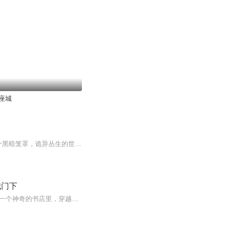
座城
蓝星发生诡异事件，大批蓝星人被一股神秘力量影响，魂魄暂时穿越到了异世界。 这是一个黑暗笼罩，诡异丛生的世界 不仅物价奇高无比，更是有许多邪灵悄然出没，同时各个势力彼此争斗，江湖仇杀，下层民众苦不堪言。 杨方本是精神病院的主治医师，也在一次...
我门下
稳定日更5集，不定期爆更，AI主播良心又迷人，订阅追更不迷路！ 【内容简介】 林启是从一个神奇的书店里，穿越到了这片世界。 可现在，这系统却是有了规则，不允许自己出去找顾客，必须要等着顾客来。不仅如此，他还将自己的行动空间，限定在一个小木屋...