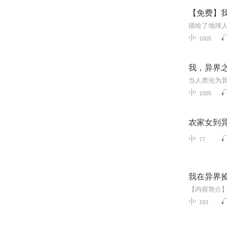
【免费】我
1005
我，异界
1005
农家女到
77
我在异界
193