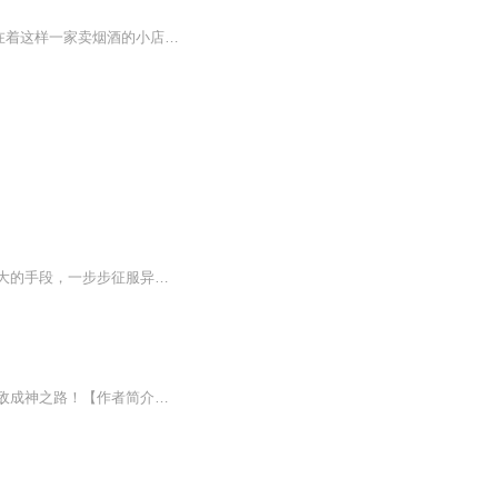
内容简介飞卢中文网A级签约作品，在武者举手可裂山川，甩腿可断长河的玄幻世界中，存在着这样一家卖烟酒的小店。一包六块钱的天下秀能增加神识。一瓶十块钱的江小白能增加修为。武圣在这家小店打工还债。武帝恭恭敬敬的讨好着老板希望赏根烟。武神流着口水看着柜台上的那瓶飞天茅台。演播：笨嘴
远古地球人类来到陌生星球，遭遇当地智慧生物的排斥，战争一触即发。人类凭借智慧与强大的手段，一步步征服异界，最终成为异界的王者。
【内容简介】十年老书虫穿越至修仙世界，开局一个废柴，一朝获得签到系统，从此踏上无敌成神之路！【作者简介】万古剑仙：奇迹小说独家签约大神作者【主播简介】景鹏：年度最佳气人主播，努力把最好的作品，带给大家鼻血：录书表情最丰富的的主播，全能型...