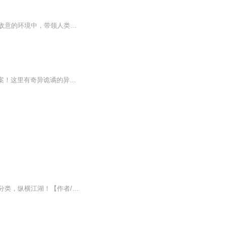
描绘了地球人类在异星球的生存斗争与崛起历程。主角林天凭借智慧和勇气，在陌生且充满敌意的环境中，带领人类一步步赢得地位。小说展现了人类与当地智慧生物的激烈冲突，林天在战争中成长，最终成为一代王者。故事充满热血与冒险，情节跌宕起伏，人物形象...
当人类沦为异界的 “入侵异类”，该如何活下去？兰帝魅晨笔下的《我，异界之王》告诉你答案！这里有奇异诡谲的异界生物，有酣畅淋漓的种族对战，更有主角从无名之辈成长为异界霸主的热血轨迹。点开试听，即刻沉浸式体验人类在异界的生存之战，订阅追更，见...
【内容简介】咦，这位小兄弟，我看你骨骼惊奇，是一位收垃圾的奇才，快来和我一起垃圾分类，纵横江湖！【作者/主播简介】作者：凡人逐梦，网络小说作家。主播：刘牧心，喜马拉雅独家签约主播，用我的声音陪伴你。【购买须知】1、本作品为付费有声书，前40...