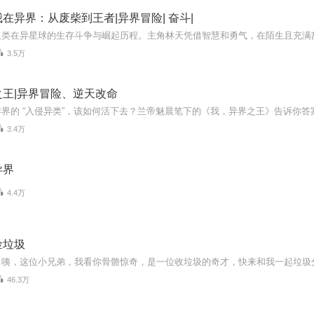
在异界：从废柴到王者|异界冒险| 奋斗|
3.5万
之王|异界冒险、逆天改命
3.4万
异界
4.4万
捡垃圾
46.3万