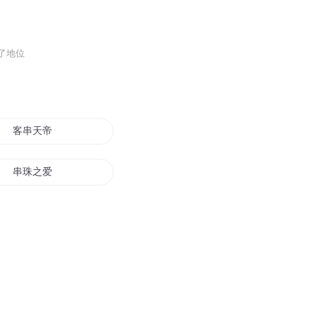
了地位
客串天帝
串珠之爱
三门之地门天书
从火影开始客串龙套
客串的回忆