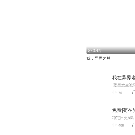
3.4万
我，异界之尊
我在异界
76
免费|苟在
408