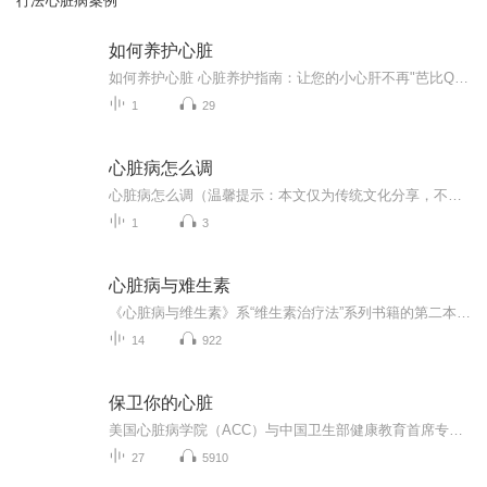
行法心脏病案例
如何养护心脏
如何养护心脏 心脏养护指南：让您的小心肝不再"芭比Q"我那位每天熬夜追剧还狂炫麻辣烫的表妹上周突然捂着胸口说"心巴疼"，吓得全家人差点集体"栓Q"。这让我意识到，是时候跟大家聊聊这个拳头大小却主宰生命的神奇器官——您的小心肝了。 管住嘴：油腻饮...
1
29
心脏病怎么调
心脏病怎么调（温馨提示：本文仅为传统文化分享，不含医疗建议。如遇心脏不适请速就医，您的心跳不是盲盒，别赌SSR级心肌梗死在卡池里） 当心脏变成"脆皮大学生"，老中医教你如何给它上分 最近某高校"脆皮大学生"梗火爆全网，当代年轻人爬个楼梯都能...
1
3
心脏病与难生素
《心脏病与维生素》系“维生素治疗法”系列书籍的第二本（套系主编为加拿大营养学界泰斗安德鲁·索尔，系列丛书涉及过敏症、心脏病、妇科病、眼科病……）。《心脏病与维生素》解答了心血管疾病真正的根本病因：动脉壁发生炎症和氧化。生活中，我们通过简单的膳食改变（尤其是降低糖的摄入量）、合理补充维生素（包括维生素B、C和E）以及鱼油等膳食补充剂，就可以保持心脏健康。衰老并不一定就会有心脏病。要学会通过安全、有效的自然疗法，管理自己的心脏健康。N21系统领导力周末聚会时间是一年三次在全国各地...
14
922
保卫你的心脏
美国心脏病学院（ACC）与中国卫生部健康教育首席专家胡大一 全力推荐！学会用健康的生活方式抵御心脏病恶魔。心脑血管疾病是全球第一健康杀手。在我们身边经常会发生心肌梗死、脑溢血等在瞬间夺走亲人、同事、朋友性命的事件。这个杀手往往突然而至，让...
27
5910