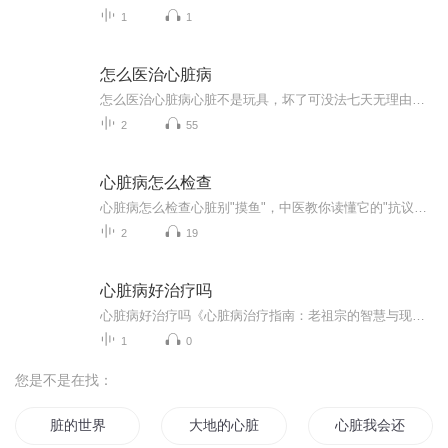
1
1
怎么医治心脏病
怎么医治心脏病心脏不是玩具，坏了可没法七天无理由退货！老中医教你如何拿捏这颗"玻璃心"（开头直接上硬核比喻）咱这心脏就跟小区自来水总闸似的，一旦出问题全家都得停水。但有些人对待心脏病的态度，简直比对待拼多多砍一刀还随意。今天咱就唠唠，怎么...
2
55
心脏病怎么检查
心脏病怎么检查心脏别"摸鱼"，中医教你读懂它的"抗议信" 最近有没有觉得爬楼梯时胸口像揣了只疯跑的兔子？或是突然被心脏"咯噔"一下的"摆烂式罢工"吓到？别急着学网红博主灌枸杞水压惊，今天咱们就用人话聊聊，中医视角下如何给心脏做"入职体检"。 ...
2
19
心脏病好治疗吗
心脏病好治疗吗《心脏病治疗指南：老祖宗的智慧与现代科技的完美联姻》 朋友，如果你刷到这篇文时正在熬夜冲浪、炸鸡配啤酒，我劝你先放下手里的肥宅快乐套餐——因为你的心脏可能正在上演"速度与激情"，而它显然不是永动机。 （郑重声明：本文仅为...
1
0
您是不是在找：
脏的世界
大地的心脏
心脏我会还给你