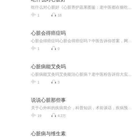
吃什么对心脏好《心脏养护蔬果图鉴：老中医都在偷吃的彩虹食谱》 （开场先来段灵魂拷问）当代年轻人哪个不是边熬夜肝游戏边搜索"猝死前兆"？左手拿着降压药，右手撸着炸鸡串，这种薛定谔式养生法，连华佗看了都要连夜注册短视频账号开直播劝退。别慌！...
1
18
心脏会得癌症吗
心脏会得癌症吗心脏会得癌症吗？中医告诉你答案，网友：这波操作太骚了！ 最近有位网友私信问我：“老中医，我看电视剧里得癌症的人不少，有肺癌、胃癌、乳腺癌……但咋没听说过心脏癌？难道心脏不会得癌症？” 这个问题问得妙啊！今天咱们就来扒一...
1
0
心脏病能艾灸吗
心脏病能艾灸吗艾灸能治心脏病？老中医粉告诉你大实话 这几天后台炸了，全是急吼吼来问的："我二舅冠心病能艾灸不？""心绞痛灸哪儿？在线等！"这届网友真是把艾灸当万能充电宝了——手机没电了充一充，心脏不行了也想灸一灸。今天咱就唠明白这事儿，保...
1
3
说说心脏那些事
关于心外科的疾病简介，科普知识，术前谈话，疾病预防，手术护理等方面的知识。同样适合医学生及非本专业的同行了解，根据大家的反馈可以添加各类大家感兴趣的话题
19
4.2万
心脏病与维生素