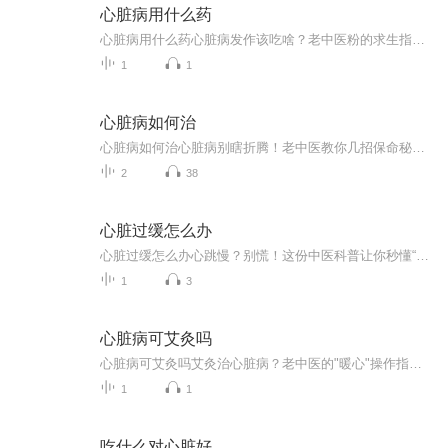
心脏病用什么药
心脏病用什么药心脏病发作该吃啥？老中医粉的求生指南（法律声明版） 各位捧着手机瑟瑟发抖的战友们，听说你们在搜索栏里疯狂输入"心脏病吃什么药"？先放下你手里的速效救心丸（如果真有的话），让我们来场灵魂对话——您这症状要是演《狂飙》同款胸口...
1
1
心脏病如何治
心脏病如何治心脏病别瞎折腾！老中医教你几招保命秘诀 最近刷到好多人在问心脏病怎么治，有人信偏方吃大蒜，有人天天喝三七粉当饭吃，看得我直摇头。这要能管用，医院心内科早倒闭了！今天咱就唠点实在的，不整那些虚头巴脑的玄学，就说怎么稳稳当当把...
2
38
心脏过缓怎么办
心脏过缓怎么办心跳慢？别慌！这份中医科普让你秒懂“心脏过缓”自救指南 某天你摸着手腕数心跳，突然发现自己的脉搏慢得像树懒上班——一分钟不到60次，瞬间脑补出八百种绝症剧情。停！先放下你搜索“临终关怀”的手机，咱们来聊聊心脏过缓那些事儿。...
1
3
心脏病可艾灸吗
心脏病可艾灸吗艾灸治心脏病？老中医的"暖心"操作指南 最近有个热搜挺有意思：年轻人开始流行"朋克养生"，一边熬夜一边泡枸杞。这让我想起中医圈子里更硬核的养生法——艾灸。今天咱们就来唠唠，当心脏闹脾气的时候，用艾灸"哄"它管不管用？（声明：本...
1
1
吃什么对心脏好