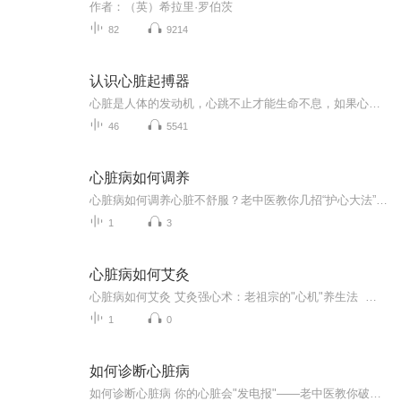
作者：（英）希拉里·罗伯茨
82
9214
认识心脏起搏器
心脏是人体的发动机，心跳不止才能生命不息，如果心脏没法好好跳动工作了，就得需要外援“起搏器”来帮忙。由汪芳等教授主编的《认识心脏起搏器》一书，以其通俗易懂、简洁明了的写作风格，介绍了心脏解剖结构，心律失常基本常识：哪些疾病需起搏？有哪些...
46
5541
心脏病如何调养
心脏病如何调养心脏不舒服？老中医教你几招“护心大法”，照着做准没错！ 最近是不是总感觉心脏“咯噔”一下？爬个三楼就喘得像刚跑完马拉松？别慌，你这心脏啊，就跟用了十年的手机电池一样，得学会“科学充电”。我是健康管理师老张，虽然没中医执业...
1
3
心脏病如何艾灸
心脏病如何艾灸 艾灸强心术：老祖宗的"心机"养生法 当代打工人的心脏负担有多重？上班被KPI追着跑，下班被房贷压着走，熬夜追剧还要为CP的爱情流泪。这颗小心脏每天承受着它本不该承受的压力，时不时还"咯噔"一下表示抗议。别急着找速效救心丸，你抽屉...
1
0
如何诊断心脏病
如何诊断心脏病 你的心脏会"发电报"——老中医教你破译心电图密码老王最近总感觉胸口像是压了块大石头，爬两层楼就喘得像跑了马拉松。隔壁张婶说这症状跟她家那口子犯心脏病时一模一样，吓得老王连夜挂急诊。当医生往他身上贴满电极片时，老王盯着那台"滴...