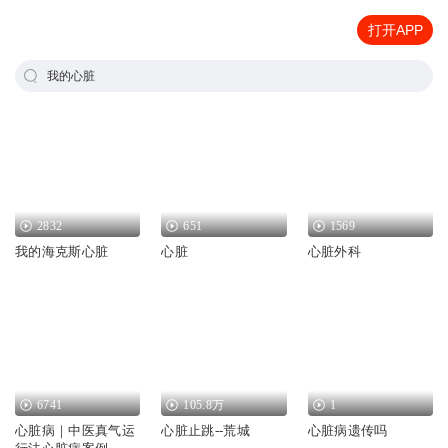
打开APP
我的心脏
2832
651
1569
我的海克斯心脏
心脏
心脏外科
6741
105.8万
1
心脏病｜中医真气运
心脏止跳--荒城
心脏病遗传吗