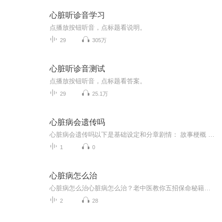
心脏听诊音学习
点播放按钮听音，点标题看说明。
29
305万
心脏听诊音测试
点播放按钮听音，点标题看答案。
29
25.1万
心脏病会遗传吗
心脏病会遗传吗以下是基础设定和分章剧情： 故事梗概 血脉相连的隐患 用"脆皮年轻人"梗引出心脏病遗传的话题，分析先天体质与后天因素的关系，提出"心脏也拼爹"的幽默观点。 基因里的盲盒 用"开盲盒"比喻基因突变，解释显性遗传与隐性遗传的区别，...
1
0
心脏病怎么治
心脏病怎么治心脏病怎么治？老中医教你五招保命秘籍（非执业医师纯分享） 凌晨三点的急诊室，抢救床上躺着个穿恐龙睡衣的年轻人——这是上周我陪亲戚看病时亲眼所见。35岁程序员，加班时突然心绞痛，心电图显示心肌缺血。医生一句话让我印象深刻："现在...
2
28