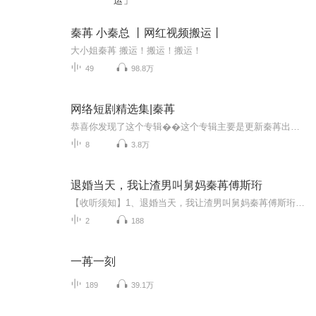
运」
秦苒 小秦总 丨网红视频搬运丨
大小姐秦苒 搬运！搬运！搬运！
49
98.8万
网络短剧精选集|秦苒
恭喜你发现了这个专辑��这个专辑主要是更新秦苒出演的网络短剧她的爱好就是保护闺蜜体现社会主义核心价值观一起来观看吧相信你会喜欢的
8
3.8万
退婚当天，我让渣男叫舅妈秦苒傅斯珩
【收听须知】1、退婚当天，我让渣男叫舅妈秦苒傅斯珩2、由于音频节目更新的比较慢，如想快速阅读小说文字版的全部章节，请在微信中搜索公/众/号【黑葡萄文学】，关注后，并在公/众/号中回复：【919】，便可快速阅读小说文字版全集。（注意：需要在公/众/号...
2
188
一苒一刻
189
39.1万