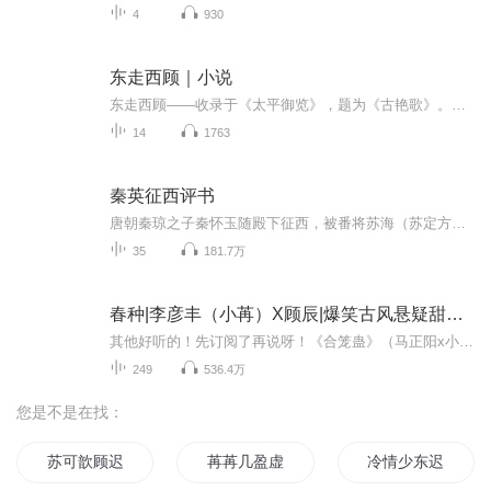
4
930
东走西顾｜小说
东走西顾——收录于《太平御览》，题为《古艳歌》。这首诗写的是弃妇被迫出走，但仍眷恋故人。学生时代的我们，与许东城、东风、南瓜、西鱼一样，既有单纯洒脱，也有伤痛迷惘，这本就是青春的代价。待到慢慢长大，却是满眼春风百事非，这又是另一种深沉的...
14
1763
秦英征西评书
唐朝秦琼之子秦怀玉随殿下征西，被番将苏海（苏定方之孙苏宝童）率兵围困。秦怀玉的公子秦英在金水桥附近打死仗势欺人的国丈詹太师，并训斥贵妃。秦英之母银屏公主绑子上殿请罪。皇帝要斩秦英，从沙场返回搬救兵的鲁国公程咬金坚决要求唐皇赦秦英之罪。长...
35
181.7万
春种|李彦丰（小苒）X顾辰|爆笑古风悬疑甜宠|多人有声剧
其他好听的！先订阅了再说呀！《合笼蛊》（马正阳x小红）《我乘风雪》（小红x吴晛）《大理寺卿只想办案》（胡良伟x魅影）============================冷言寡情的小侯爷【李彦丰】胆小怯懦的方少爷【顾辰】春种一粒蛊，秋收小郎君方天赐培育的情蛊被小侯爷...
249
536.4万
您是不是在找：
苏可歆顾迟
苒苒几盈虚
冷情少东迟迟爱