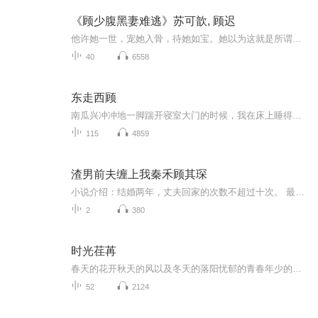
《顾少腹黑妻难逃》苏可歆, 顾迟
他许她一世，宠她入骨，待她如宝。她以为这就是所谓的幸福。 一朝从云端跌落，粉身碎骨，她黯然退场。如果想阅读文字完整版小说，请到威/信/搜一搜中搜索工//种/浩【书颠】关注并回复数字：【687】，就可以阅读全文【注意一定要关注工/种/浩，在工/种/浩里回复才有用】 五年后，再次重逢。 “苏可歆，我们和好吧。” “我们已经错过了五年，想和好？晚了！” “只要是你，多久都不会晚。...
40
6558
东走西顾
南瓜兴冲冲地一脚踹开寝室大门的时候，我在床上睡得昏天暗地。她摇晃着我的床，仰着头夸张地叫道：“许东城！你是属猪的吗？现在都十一点了。我都跑完半个地球，你竟然还没有醒。”故事就这么开始了......
115
4859
渣男前夫缠上我秦禾顾其琛
小说介绍：结婚两年，丈夫回家的次数不超过十次。 最后一次，他提了离婚。 秦禾心灰意冷，出了车祸，再睁眼，竟然失忆了！ 【收听须知】1、《渣男前夫缠上我秦禾顾其琛》2、由于音频节目更新的比较慢，如想快速阅读小说文字版的全部章节，请在微信中搜...
2
380
时光荏苒
春天的花开秋天的风以及冬天的落阳忧郁的青春年少的我曾经无知的这么想光阴它带走四季的歌里我轻轻的悠唱风花雪月的诗句里我在年年的成长流水它带走光阴的故事改变了一个人就在那多愁善感而初次等待的青春发黄的相片古老的信以及褪色的圣诞卡年轻时为你写...
52
2124