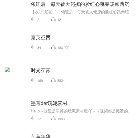
领证后，每天被大佬撩的脸红心跳秦暖顾西沉
【收听须知】1、领证后，每天被大佬撩的脸红心跳秦暖顾西沉2、由于音频节目更新的比较慢，如想快速阅读小说文字版的全部章节，请在微信中搜索公/众/号【黑葡萄文学】，关注后，并在公/众/号中回复：【823】，便可快速阅读小说文字版全集。（注意：需要在公...
2
121
秦英征西
34
483.9万
时光荏苒_
169
5834
墨苒der玩泥素材
Hello～这里是墨苒的玩泥素材屋吖～（视频都是搬运的）欢迎收听吖～（不喜勿喷）
22
1993
荏苒年华