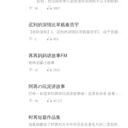
起初，想法很简单只是想读些东西给不认字的奶奶听，这样就算我不在她身边，她也不会感到寂寞。 但万万没想到我的朋友们也很喜欢。平时我很喜欢读诗歌和一些美文，所以就决定读这些给你们听。谢谢你们的欣赏和支持。 无论什么时候，在什么地方，希望我的声音可以温暖你。
96
3887
迟到的深情比草贱秦浩宇
【收听须知】1、迟到的深情比草贱秦浩宇2、由于音频节目更新的比较慢，如想快速阅读小说文字版的全部章节，请在微信中搜索公/众/号【黑葡萄文学】，关注后，并在公/众/号中回复：【778】，便可快速阅读小说文字版全集。（注意：需要在公/众/号中回复才有效...
2
453
苒苒妈妈讲故事FM
智商启蒙小故事
31
2522
阿苒の玩泥讲故事
叮咚～欢迎来到苒得玩泥讲故事铺～这里有语录.故事～*:.｡. o(≧▽≦)o .｡.:*语录.故事/日更呢～(●°u°●)​ 」玖得玩泥小铺欢迎您～───Ｏ（≧∇≦）Ｏ────
46
49.2万
时苒短篇作品集
该集锦糅杂了时苒对古今中外历史名著名片的二度创作，提炼其内核、浓缩其精华、声像化其文字，短平快的节奏特别适合年轻的你！快来听吧，你还想要啥自行车？