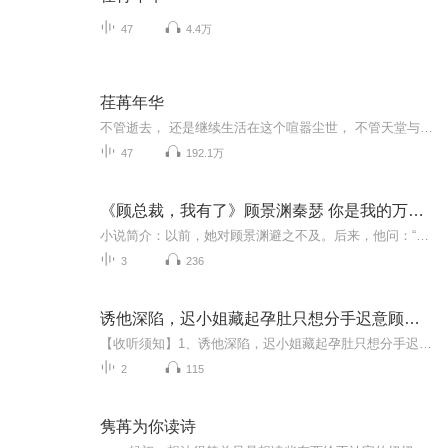
47
4.4万
荏苒年华
不管逝去， 还是继续生活在这个喧嚣尘世， 不管天堂与极乐世界是否真正存在， 那些仇恨、愤怒、爱而不得的伤痛……渐渐消散。 他们经历的一切，都不是过眼云烟， 苦难也好，幸福也好， 构成他们的记忆、生命和生活。 这就是时间给他们的礼物。
47
192.1万
《顾总裁，我有了》顾景渊秦瑟 你是我的万有引力
小说简介：以前，她对顾景渊避之不及。后来，他问：“财富，权利，你想要的我都可以给你，我只要你嫁给我……【收听须知】1、主角：顾景渊秦瑟2、由于音频节目更新的比较慢，如想快速阅读小说文字版的全部章节，请在微信中搜索公众号【口香糖看书】，关注...
3
236
诱他深陷，迟小姐藏起孕肚只想分手迟意顾淮州
【收听须知】1、诱他深陷，迟小姐藏起孕肚只想分手迟意顾淮州2、由于音频节目更新的比较慢，如想快速阅读小说文字版的全部章节，请在微信中搜索公/众/号【黑葡萄文学】，关注后，并在公/众/号中回复：【912】，便可快速阅读小说文字版全集。（注意：需要在...
2
115
隽苒为你读诗