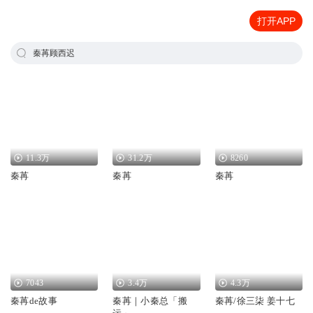
打开APP
秦苒顾西迟
11.3万
31.2万
8260
秦苒
秦苒
秦苒
7043
3.4万
4.3万
秦苒de故事
秦苒｜小秦总「搬
秦苒/徐三柒 姜十七