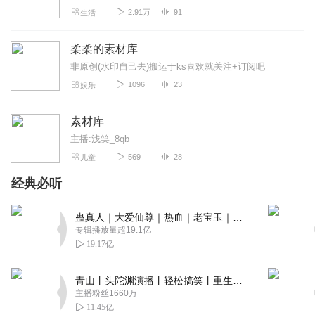
2.91万
91
生活
柔柔的素材库
非原创(水印自己去)搬运于ks喜欢就关注+订阅吧
1096
23
娱乐
素材库
主播:浅笑_8qb
569
28
儿童
经典必听
蛊真人｜大爱仙尊｜热血｜老宝玉｜多人VIP免费有声剧
专辑播放量超19.1亿
19.17亿
青山丨头陀渊演播丨轻松搞笑丨重生穿越丨古代权谋丨VIP免费 | 多人有声剧
主播粉丝1660万
11.45亿