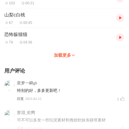
103
00:21
山梨c白桃
67
00:45
恐怖躲猫猫
79
04:36
加载更多
用户评论
星梦一瞬gh
特别的好，多多更新吧！
回复
2023-02-15
3
苏泪_疟罔
可不可以多发一些玩泥素材和拽姐软妹洛丽塔素材
回复
2023-02-09