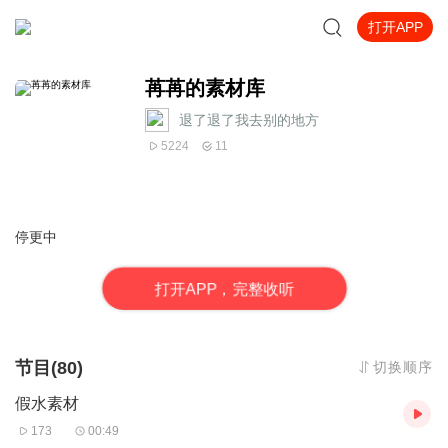
打开APP
苒苒的素材库
退了退了我去别的地方
5224
11
停更中
打
开
A
P
P，完整收听
节目(80)
切换顺序
假水素材
173
00:49