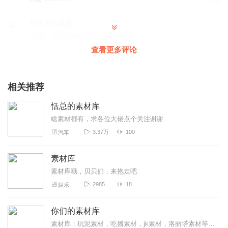
3
晚晚为你摘星
加油！我已经把欺负你的人拉黑了！
查看更多评论
回复
2023-01-29
2
江妤ya
相关推荐
绝对的，我太喜欢了❤️
回复
2024-09-23
1
恬总的素材库
啥素材都有，求各位大佬点个关注谢谢
3.37万
100
汽车
素材库
素材库哦，贝贝们，来抱走吧
2985
18
娱乐
你们的素材库
素材库：玩泥素材，吃播素材，jk素材，洛丽塔素材等望好评订阅，谢谢