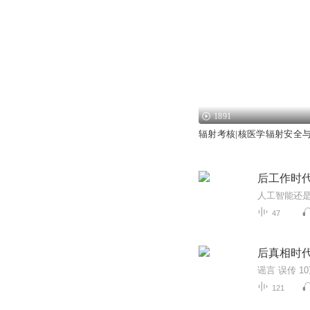
1891
辐射考核|核医学辐射安全
后工作时
人工智能还是
47
后真相时
121