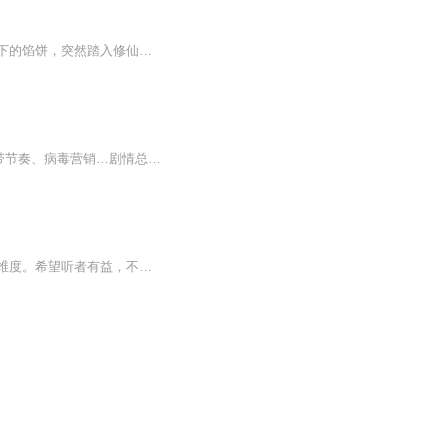
某白领女偶然间在淘宝买了一串黄花梨佛珠，谁知其中别有蹊跷。不过，世界上没有白白掉下的馅饼，突然踏入修仙界也可能不是因为福缘深厚，资质超群，而是因为某种阴谋。说到底，修真界也是很残酷的。...
当真相被操纵、利用，我们该如何看、如何听、如何思考？谣言、误传、10万+、阴谋论、带节奏、病毒营销…剧情总反转，频繁被打脸，真相何在？你以为你在独立思考吗？你以为的真相就真的是真相吗？真相是个多面体，别有用心者只描绘其中的一面。
日本学者金文京从东洋角度看待三国历史。角度不同，必定可以扩展我们的历史见识和思考维度。希望听者有益，不枉此行。