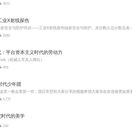
3571
工业X射线探伤
2582
代：平台资本主义时代的劳动力
al Turk（机械土耳其人网站）
455
时代少年团
5.7万
究时代的美学
230