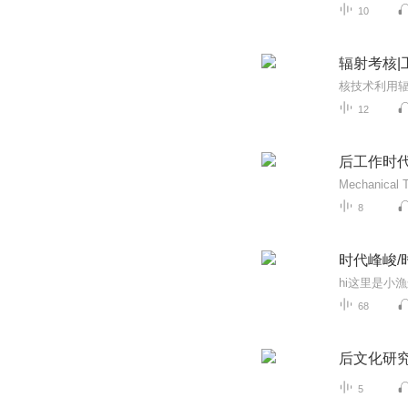
10
辐射考核|
12
后工作时
Mechanic
8
时代峰峻/
68
后文化研
5