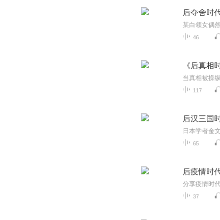
后夺舍时
46
《后真相
117
后汉三国
65
后疫情时
分享疫情时
37