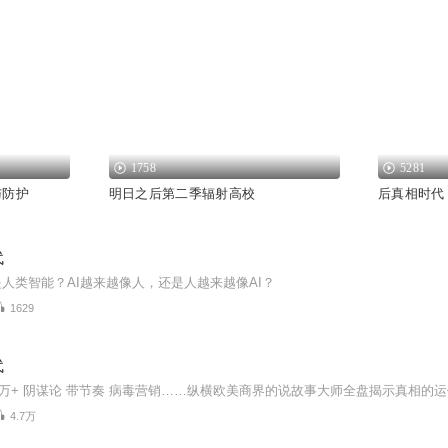
1758
5281
与防护
明日之后第二季辐射高校
后真相时代
代
人类智能？AI越来越像人，还是人越来越像AI？
1629
代
4.7万