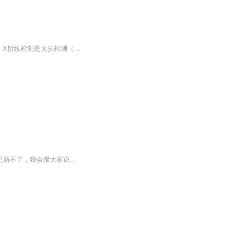
核技术利用辐射安全与防护培训——工业X射线探伤辐射安全与防护。其分数占总分数见表：X射线检测是无损检测（无损探伤）中的重要方法之一，它是利用X射线来检查工件内部缺陷的一种方法；广泛用于锅炉、压力容器和管道等的制造检验及其在役检验。由于X射线...
hi这里是小漁这里一般会更新一些，我日常想和大家分享的视频希望大家喜欢欢迎催更如果更新不了，我会跟大家说的搬运！！！