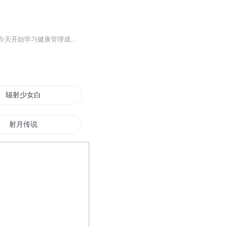
后疫情时代下，每个人都不仅仅关注自己的健康，更多时候是在担心自己最亲最爱的人。从今天开始学习健康管理成为客户最信任的人！
辐射少女白洁
射月传说
辐射末日录
辐射三部曲
辐射的秘密