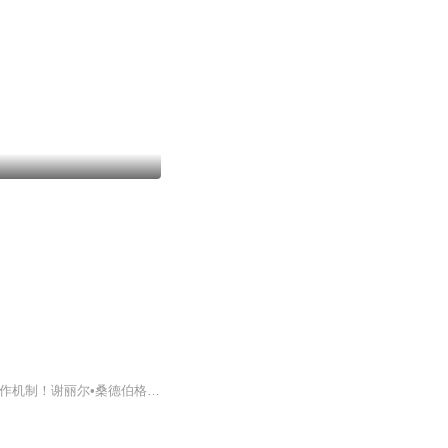
谣言 误传 10万+ 阴谋论 带节奏 病毒营销……纵横欧美商界的说故事大师全盘揭示真相的运作机制！谢丽尔•桑德伯格、马特•里德利、威廉•庞德斯通荐◎ 编辑推荐☆你以为你在独立思考吗？你以为的真相就真的是真相吗？你以为你以为的真的就是你以为的么？谣...