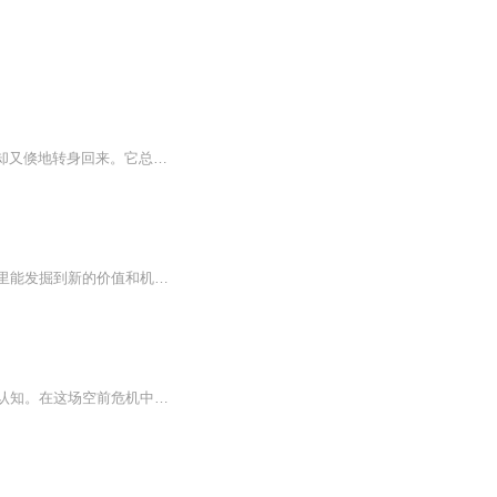
浩渤无垠的宇宙中,逼人的敌意总好像在步步相随。危险冷不丁儿地冒出来,擦身而过,片刻间却又倏地转身回来。它总是在如此频繁地来来去去。星星则眨着冷酷的眼睛漠视着一切。 太空工程师尼克。詹金斯正骑着CT牛沉着地应付着种种危险。 CT牛是他用来采集、装载那些不可接触的CT流星的工具。一台危险的混合型机器,既是采矿机,又是飞船;构成物质中既有物质,又有反物质。詹金斯坐的位子暴露在外,下边是个微型原子反应堆,身后则是逆引力驱动器,这些都是由可以接触的物质制造的。隔着厚厚的防辐射铅板...
当增长遭遇瓶颈，人们能指望人工智能和起点带来转机吗？当全球化发展前途未卜，还有哪里能发掘到新的价值和机遇？当年轻人高失业率和贫富差距已经显而易见，何种机制才能保障最起码的平等？
新冠病毒席卷全球之际，颠覆了国家治理、经济运行和社会交往的方式，革新了人们的固有认知。在这场空前危机中，人类社会的裂痕从未像今天这样一览无余，社会分化、公平缺失、合作乏力、全球治理与领导失灵等问题尤为明显，甚至有人以“新冠纪元”作为新的纪年方式来凸显新冠疫情的决定性影响。在未知与恐惧中，人们不禁会问：疫情过后，人类社会的未来将会是什么模样？世界又该何去何从？鉴于此，世界经济论坛创始人克劳斯·施瓦布携手“每月晴雨表”管理合伙人蒂埃里·马勒雷适时地带来了《后疫情时代：大重构》一书，旨在为国家、社会、企业与个人在后疫情时代的发展道路指引方向。（德）克劳斯·施瓦布（法）蒂埃里·马勒雷