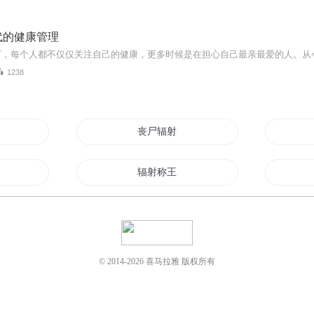
代的健康管理
1238
丧尸辐射
辐射称王
世界
异星辐尘
天才射手
© 2014-
2026
喜马拉雅 版权所有
末日之我有辐射避难所