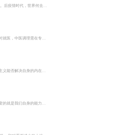
世界经济论坛创始人，《第四次工业革命》作者克劳斯·施瓦布深度解析危机过后的全球大势。后疫情时代，世界何去何从？
后资本主义时代（医学声明：本文内容仅为中医文化探讨，不代表诊疗建议。身体不适请及时就医，中医调理需在专业医师指导下进行。） 当996福报变成电子榨菜，你的肝气正在替资本挡刀 凌晨两点的写字楼里，程序员小王把第七杯冰美式灌进喉咙时，后颈突...
老龄化、少子化、不平等、零增长、阶级固化资本主义世界逐渐日本化？后疫情时代，资本主义能否解决自身的内在矛盾？国际秩序又将如何转变？
时代大势浩浩荡荡，我们每个人都被裹挟向前，谁也无法独善其身。不管沧海桑田，唯一不变的就是我们自身的能力、态度、价值。