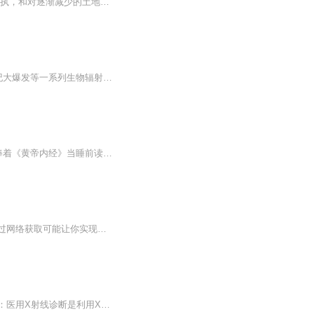
很久很久以前，在小马国这片神奇的土地上…… ……一个将友谊理念让位于贪婪、自私、偏执，和对逐渐减少的土地与自然资源的戒备时代来临了。一片片地区拿起武器对抗他们的邻居，世界末日就如同我们所预料到的那样发生了——世界陷入了由野火与黑魔法构成的深渊之中。这其中的细节不重要也毫无意义。一切的一切只因我们而起。这个世界上的生命几乎消失。这是一场种族大清洗；由小马蹄下击打而出的魔法迅速爆发失控。超聚魔法从天而降，整片世界都被火焰所吞噬，被沸腾滚烫的海水所包围。小马一族几乎消失殆尽，他们的...
《远古的辉煌--生物大辐射》基于大量的国内外科研成果，围绕以澄江动物群为代表的寒武纪大爆发等一系列生物辐射事件及产生大辐射的历史过程，即地球生命走向多样性的主题展开叙述，这是对地球生命演化及生命多样性发展的学术问题一个很好总结，是对以往有...
孕妇生活中如何防辐射孕期防辐射指南：老祖宗的智慧与现代生活的平衡术 作为一个常年捧着《黄帝内经》当睡前读物的中医粉，我必须说现代孕妇真的太难了——当年我外婆怀我妈时还在田里插秧，如今准妈妈们却要面对手机、电脑、微波炉的“电磁围剿”。别...
疫情过后，人们更希望快速的获取财富，以应燃眉之急，工作之需。本节目为大家分享，通过网络获取可能让你实现财务自由的项目。...
核技术利用辐射安全与防护培训之——放射诊断与介入应知应会。其占考核总分数占比见表：医用X射线诊断是利用X射线的穿透性质取得人体内器官与组织的影像信息以诊断疾病的技术，主要包括X射线摄影、X射线透视和X射线计算机断层摄影。介入放射学是以影像诊断...