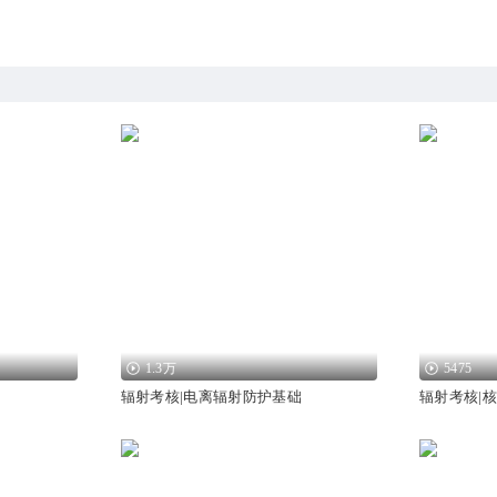
1.3万
5475
辐射考核|电离辐射防护基础
辐射考核|