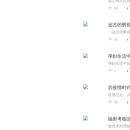
50
远古的辉
16
孕妇生活
2
后疫情时
20
辐射考核|