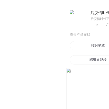
后疫情时
21
您是不是在找：
辐射笼罩
辐射异能录
末世之辐射
辐尘之下
辐射年代