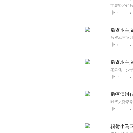
8
后资本主
1
后资本主
85
后疫情时
5
辐射小马国 Fa