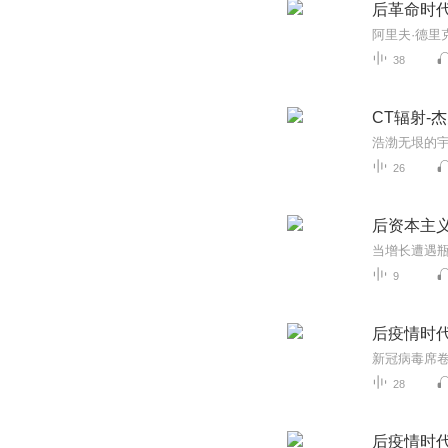
后革命时
阿里夫·德里
38
CT辐射-
26
后资本主
9
后疫情时
28
后疫情时