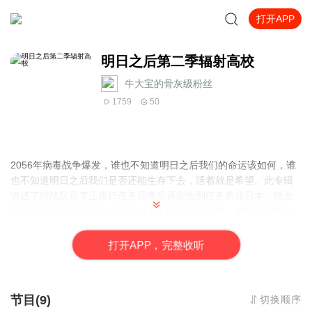
打开APP
明日之后第二季辐射高校
牛大宝的骨灰级粉丝
1759
50
2056年病毒战争爆发，谁也不知道明日之后我们的命运该如何，谁
也不知道明日之后我们是否还能生存下去，活着就是希望。此专辑
讲述了特战队员李正执行任务回来后再次收到任务前往日本，联合
国际联合特种部队侦查一所发出了不明辐射的高校，他们能否找到
日本病毒源头？他们能否在危机四伏的高校中顺利逃生？与此同
时，李正的身世也渐渐浮出水面。敬请收听，明日之后第二季辐射
打
开
A
P
P，完整收听
高校。
节目(9)
切换顺序