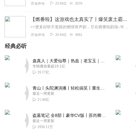
23.55亿
2070
有声书
【燃番啦】这游戏也太真实了丨爆笑废土霸榜神作丨紫襟剧社制作
>>更多好听不套路的燃情有声剧，尽在燃番啦剧场↓年度重磅推荐本专辑为VIP免费专辑每天上午10点5集更新，订阅可以听到最新内容哦！每周抽一个专辑五星优质评论送...
20.64亿
3061
有声书
经典必听
蛊真人｜大爱仙尊｜热血｜老宝玉｜多人VIP免费有声剧
专辑播放量超19.1亿
19.17亿
青山丨头陀渊演播丨轻松搞笑丨重生穿越丨古代权谋丨VIP免费 | 多人有声剧
最近一周更新
11.44亿
盗墓笔记 全8部丨豪华CV版丨苏尚卿&边江 领衔 多人有声剧丨冠声文化丨南派三叔
最近一周更新
1956.11万