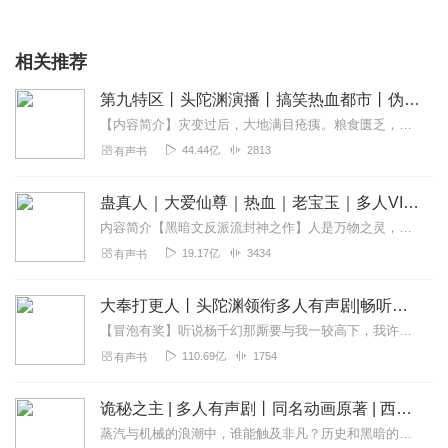
相关推荐
第九特区丨头陀渊演播丨搞笑热血都市丨伪戒丨VIP免费多人有声剧
【内容简介】灾变过后，大地满目疮痍。粮食匮乏，资源紧俏，局势混乱……一位从待规划区杀出来的青年，背对着漫天黄沙，孤身来到九区谋生，却不曾想偶然结识三五好友，一念...
44.44亿
2813
有声书
蛊真人｜大爱仙尊｜热血｜老宝玉｜多人VIP免费有声剧
内容简介【黑暗文反派流封神之作】人是万物之灵，蛊是天地真精。一个穿越者不断重生的故事。一个养蛊、炼蛊、用蛊的奇特世界。配音组（男角色）老宝玉旁白...
19.17亿
3434
有声书
大奉打更人丨头陀渊领衔多人有声剧|畅听全集|王鹤棣、田曦薇主演影视剧原著|卖报小郎君
【冒泡有奖】听说杨千幻那厮要与我一较高下，我许七安要开始装叉了！快进入声音播放页戳下方输入框，冒个泡偷偷告诉我，我要用哪些诗词才能胜过他？说得好的，有赏！202...
110.69亿
1754
有声书
诡秘之主 | 多人有声剧丨同名动画原著 | 西幻克苏鲁 | 乌贼作品
蒸汽与机械的浪潮中，谁能触及非凡？历史和黑暗的迷雾里，又是谁在耳语？我从诡秘中醒来，睁眼看见这个世界：枪械，大炮，巨舰，飞空艇，差分机；魔药，占卜，诅咒，倒吊人...